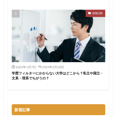
サポーターズ
20代前半
Career Select
就職活動
CAMPUS CAREER
8月
7月
6月
45時間以上
30代
25歳
20代
dodaキャンパス
20万
2025卒
2024卒
2024
2023
1月
1年目
1ヵ月未満
12月
DiG UP CAREER
DYM就職
Sier
JOBTV
SE
Re就活
Premiumスカウト
pacebox
ONECAREER
OfferBox
NNT
2022年1月7日
2025年2月28日
Meets Company
Maenomery
JobSpring
ES
学歴フィルターにかからない大学はどこから？私立や国立・
JOBRASS新卒
JAIC
IT求人ナビ
IT企業
文系・理系でちがうの？
ITばかり
ITエンジニア
irodasSALON
Goodfind
FutureFinder
グッドファインド
サロン
仕事きつい
メガベンチャー
やめとけ
やめても生きていける
やめたい
やばい会社
新着記事
やばい
もう無理
めんどくさい
メンタル