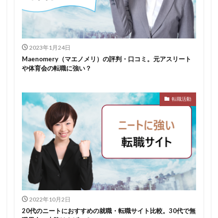
スポチャレ
スポーツフィールド
スポーツ
スカウトサイト
デューダ
スーツ
しんどい
シンクトワイス
ジョブラス
ジョブトラ
ジョブティービー
ジョブスプリング
2023年1月24日
Maenomery（マエノメリ）の評判・口コミ。元アスリート
システムエンジニア
ジェイック
テストセンター
や体育会の転職に強い？
どこから
ボロボロ
ブラック入ってはいけない
ボーナス込み
ポート株式会社
ベンチャー企業
転職活動
ベクトル
ペースボックス
プログラミング
プログラマー
フリナビ
フリーター
フューチャーファインダー
どこでもいい
ビズリーチ・キャンパス
バレない
ハタラクティブ
ネオキャリア
ニート
どんな性格の人
どんな仕事が向いている
とりあえず
どっち
高卒
2022年10月2日
20代のニートにおすすめの就職・転職サイト比較。30代で無
検索