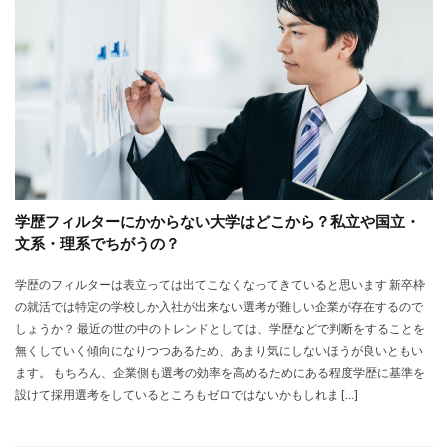
大卒新卒
履歴書
性格一覧
志望動機
心理テスト
後悔
強みが見つからない
強み
平均年収
平均
就職浪人
就職
就職支援先
就職情報サイト
就職出来る
就職先
就職偏差値
就職できない
就職サイト
就職カレッジ
就職shop
大学院
大企業
怪しい
優良企業
内定の割合
内定が欲しい
学歴フィルターにかからない大学はどこから？私立や国立・
内定がもらえない
内定がない
内定がすぐ出る企業
文系・理系でちがうの？
公務員試験
全落ち
優良企業ランキング
優良
学歴のフィルターは表立っては出てこなくなってきていると思います 新卒枠
内定出るのが早い
倍率が低い
信頼できる
の就活では特定の学校しか入社が出来ない選考が難しい企業が存在するので
例文集
使いわけ
何社受ける？10社少ない
しょうか？ 最近の世の中のトレンドとしては、学歴などで判断をすることを
何個
何がしたいかわからない
体験談
無くしていく傾向になりつつあるため、あまり気にしないほうが良いともい
ます。 もちろん、企業側も選考の効率を高めるためにある程度学歴に基準を
体育会系
内定をもらいやすい
内定欲しい
設けて採用選考をしているところもゼロではないかもしれま […]
外資就活ドットコム
口コミ
夏採用
場所
固定残業代
営業以外
問題集
向いていない