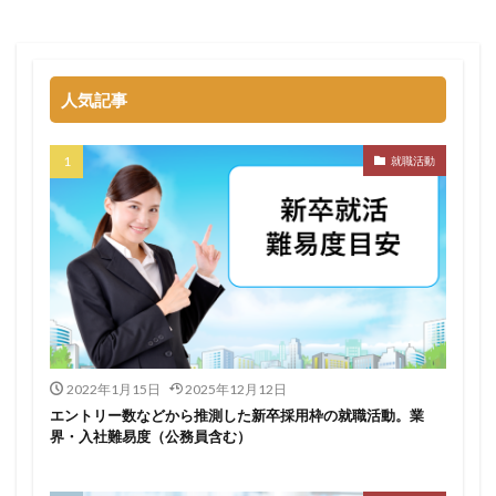
名門企業
合格率
受かった
内定直結型
厳しい
危ない
勝ち組
割合
初任給
初めて
出遅れ
出来ない
内定者 先輩合格者
人気記事
性格診断アプリ
情報系学部
会社辞めたい
若者
誰でも受かる業界
評判口コミ
評判
就職活動
見分け方
裁量権
行かない
落ちる確率
落ちてから
自己分析ツール
身バレ
自己分析
自己PR動画
職種
職務経歴書
職サークル
締切
第二新卒とは
第二新卒エージェントneo
第二新卒
超優良企業
転職
種類
長所
面談
面接
難易度
難しく考えすぎ
難しい
隠れホワイト企業
関西地方
2022年1月15日
2025年12月12日
エントリー数などから推測した新卒採用枠の就職活動。業
長所がわからない
適職診断ツール
界・入社難易度（公務員含む）
転職エージェント
適性検査
遅い時期
遅い
進路決まらない
逆質問
逆求人
退会出来ない