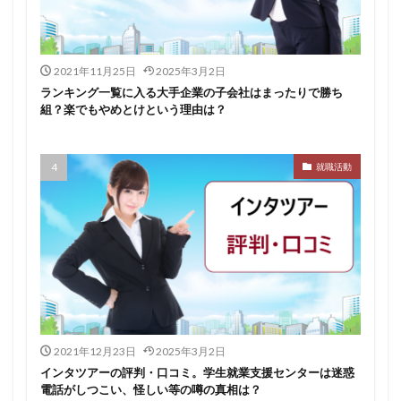
イロダスサロン
イベント
いつから
いくら
いくつ
いい就職ドットコム
2021年11月25日
2025年3月2日
アスリートエージェント
インタツアー
ランキング一覧に入る大手企業の子会社はまったりで勝ち
あさがくナビ
あきらめ
アカリク就職エージェント
組？楽でもやめとけという理由は？
アカリクWEB
webマーケティング
WEBテスト
UZUZ
URL
unistyle
インターンシップガイド
就職活動
ウズキャリ
TSUNORU
キャリch
キャンパスキャリア
キャリチャン
キャリセン就活エージェント
キャリアパーク
キャリアチケットスカウト
キャリアチケット
キャリアセレクト
キャリアスタート
キミスカ
エンジニア
カレンダー
かからない大学
オファーボックス
オファーサービス
おすすめ
2021年12月23日
2025年3月2日
エントリーシート（ES）
エントリーシート
インタツアーの評判・口コミ。学生就業支援センターは迷惑
電話がしつこい、怪しい等の噂の真相は？
エントリー
エンジニア就活
type就活
SPI