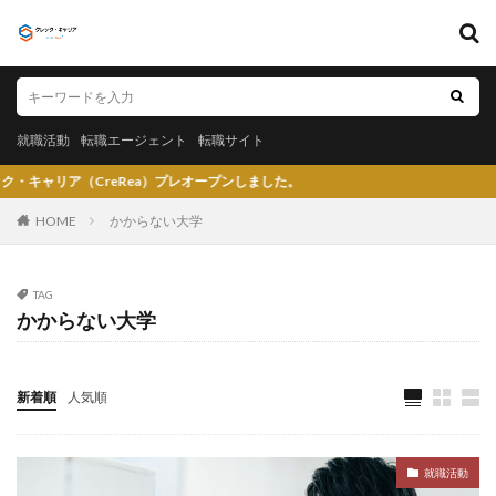
キーワード
就職活動
転職エージェント
転職サイト
就職活動
転職エージェント
転職サイト
カテゴリー
CreRea）プレオープンしました。
HOME
かからない大学
タグ
TAG
かからない大学
〇〇力
宮城県仙台市
就活エージェントneo
就活エージェント
就活
少ない
将来性がある
将来が不安
専門商社
対処方法
実力主義
新着順
人気順
就活会議
安定
安全
学生就業支援センター
学歴フィルター
女性
大阪府
大手子会社
就職活動
大手人気企業
大手
就活サイト
就活塾