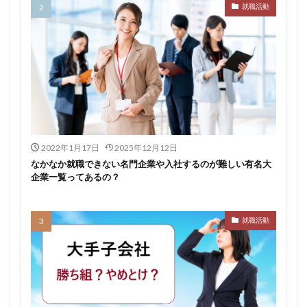
就職活動
転職できる
転職サイト
穴場
私服
愛知県名古屋市
既卒
朝日学情ナビ
服装
有名企業
最終面接
書けない
書かない
早期選考時期
早期選考
新卒採用
東北地方
新卒応援ハローワーク
新卒
支援先
探し方
持ち駒ゼロ
手遅れ
手取り15万
成長
成果主義
未経験
東海地方
福岡県
2022年1月17日
2025年12月12日
泣くほど嫌い
相談
甘い
理系ナビ
理系
なかなか就職できない名門企業や入社するのが難しい有名大
企業一覧ってあるの？
狙い目
無理
無料ダウンロード
無料
活躍
決まらない
株式会社ジールコミュニケーションズ
求人探し方
就職活動
求人
比較
正社員
業界診断
業界別
株式会社ローカルイノベーション
株式会社リアライブ
株式会社パフ
体育会
企業一覧
11月
アプリ
インターンシップ
インターン