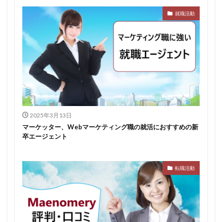
就職活動
みなし手当
やり方
ミドルベンチャー
ミーツカンパニー
まったり
マエノメリ
マイナビ新卒紹介
マイナビジョブ20'sスカウト
マイナビジョブ20's
マイナビ
マーケティング
やりたくない
やり方がわからない
ホワイト企業ランキング
不人気業界
人生終了
二次面接
二次募集
事務職
九州地方
2025年3月13日
中小企業
中堅企業
不利
一覧
マーケッター、Webマーケティング職の就活におすすめの新
ユニスタイル
一般事務
一生
一次面接
卒エージェント
ワンキャリア
わからない
レバテックルーキー
リクナビ就職エージェント
リクナビ
ランキング
転職活動
マーケッター
ホワイト企業
シェア
スタートアップ
ディグアップキャリア
ツノル
タイプ
スポナビキャリア
スポチョク