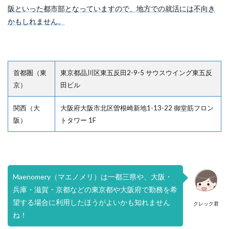
阪といった都市部となっていますので、地方での就活には不向き
かもしれません。
首都圏（東
東京都品川区東五反田2-9-5 サウスウイング東五反
京）
田ビル
関西（大
大阪府大阪市北区曽根崎新地1-13-22 御堂筋フロン
阪）
トタワー 1F
Maenomery（マエノメリ）は一都三県や、大阪・
兵庫・滋賀・京都などの東京都や大阪府で勤務を希
望する場合に利用したほうがよいかも知れません
クレック君
ね！