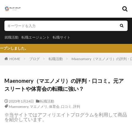
キーワード
就職活動
転職エージェント
転職サイト
就職活動
転職エージェント
転職サイト
カテゴリー
ク
HOME
ブログ
転職活動
Maenomery（マエノメリ）の評
タグ
Maenomery（マエノメリ）の評判・口コミ。元ア
〇〇力
宮城県仙台市
就活エージェントneo
スリートや体育会の転職に強い？
就活エージェント
就活
少ない
将来性がある
2023年1月24日
転職活動
将来が不安
専門商社
対処方法
実力主義
Maenomery
,
マエノメリ
,
体育会
,
口コミ
,
評判
就活会議
安定
安全
学生就業支援センター
※当サイトではアフィリエイトプログラムを利用して商品
を紹介しています。
学歴フィルター
女性
大阪府
大手子会社
大手人気企業
大手
就活サイト
就活塾