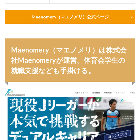
スポチャレ
スポーツフィールド
スポーツ
スカウトサイト
デューダ
スーツ
しんどい
Maenomery（マエノメリ）公式ページ
シンクトワイス
ジョブラス
ジョブトラ
ジョブティービー
ジョブスプリング
システムエンジニア
ジェイック
テストセンター
どこから
ボロボロ
ブラック入ってはいけない
Maenomery（マエノメリ）は株式会
ボーナス込み
ポート株式会社
ベンチャー企業
社Maenomeryが運営。体育会学生の
ベクトル
ペースボックス
プログラミング
就職支援なども手掛ける。
プログラマー
フリナビ
フリーター
フューチャーファインダー
どこでもいい
ビズリーチ・キャンパス
バレない
ハタラクティブ
ネオキャリア
ニート
どんな性格の人
どんな仕事が向いている
とりあえず
どっち
高卒
検索