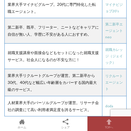
業界大手マイナビグループ。20代に専門特化した転
マイナビジ
ョブ20’s
職エージェント。
第二新卒エ
第二新卒、既卒、フリーター、ニートなどキャリアに
ージェント
自信が無い人、学歴に不安がある人におすすめ。
neo
就職カレッ
就職支援講座や面接会などもセットになった就職支援
ジ（ジェイ
サービス。社会人になるのが不安な方に！
ック）
業界大手リクルートグループが運営。第二新卒から
リクルート
30代、40代など幅広い年齢層をカバーする国内最大
エージェン
ト
級のサービス。
人材業界大手のパーソルグループが運営。リサーチ会
doda
社の調査にて高い利用者満足度を誇るサービス。
やりたいことやどのような仕事が向いているのかわか
ハタラクテ
ホーム
シェア
TOPへ
ィブ
らない人でも安心。