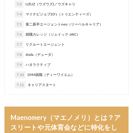
7.3
UZUZ（ウズウズ)／ウズキャリ
転職できる
転職サイト
穴場
私服
7.4
マイナビジョブ20’s（トゥエンティーズ）
愛知県名古屋市
既卒
朝日学情ナビ
服装
7.5
第二新卒エージェントneo（リーベルキャリア）
有名企業
最終面接
書けない
書かない
早期選考時期
早期選考
新卒採用
東北地方
7.6
就職カレッジ（ジェイック‐JAIC）
新卒応援ハローワーク
新卒
支援先
探し方
7.7
リクルートエージェント
持ち駒ゼロ
手遅れ
手取り15万
成長
7.8
doda（デューダ）
成果主義
未経験
東海地方
福岡県
7.9
ハタラクティブ
泣くほど嫌い
相談
甘い
理系ナビ
理系
7.10
DYM就職（ディーワイエム）
狙い目
無理
無料ダウンロード
無料
7.11
キャリアスタート
活躍
決まらない
株式会社ジールコミュニケーションズ
求人探し方
求人
比較
正社員
業界診断
業界別
株式会社ローカルイノベーション
株式会社リアライブ
Maenomery（マエノメリ）とは？ア
株式会社パフ
体育会
企業一覧
11月
スリートや元体育会などに特化をし
アプリ
インターンシップ
インターン