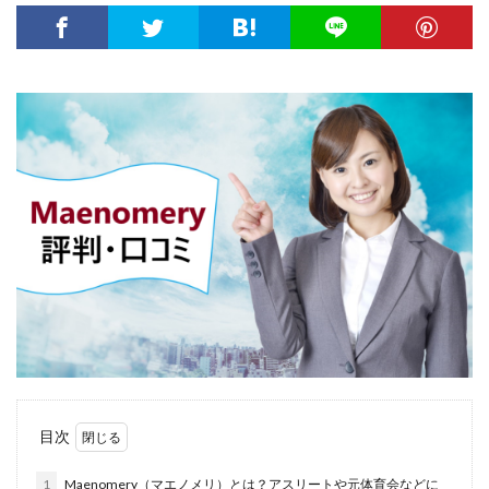
大卒新卒
履歴書
性格一覧
志望動機
心理テスト
後悔
強みが見つからない
強み
平均年収
平均
就職浪人
就職
就職支援先
就職情報サイト
就職出来る
就職先
就職偏差値
就職できない
就職サイト
就職カレッジ
就職shop
大学院
大企業
怪しい
優良企業
内定の割合
内定が欲しい
内定がもらえない
内定がない
内定がすぐ出る企業
公務員試験
全落ち
優良企業ランキング
優良
内定出るのが早い
倍率が低い
信頼できる
例文集
使いわけ
何社受ける？10社少ない
何個
何がしたいかわからない
体験談
体育会系
内定をもらいやすい
内定欲しい
目次
外資就活ドットコム
口コミ
夏採用
場所
固定残業代
営業以外
問題集
向いていない
1
Maenomery（マエノメリ）とは？アスリートや元体育会などに