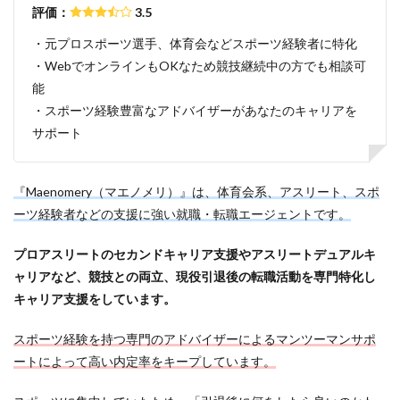
評価：
3.5
サポーターズ
20代前半
Career Select
・元プロスポーツ選手、体育会などスポーツ経験者に特化
CAMPUS CAREER
8月
7月
6月
・WebでオンラインもOKなため競技継続中の方でも相談可
45時間以上
30代
25歳
20代
能
dodaキャンパス
20万
2025卒
2024卒
・スポーツ経験豊富なアドバイザーがあなたのキャリアを
2024
2023
1月
1年目
1ヵ月未満
サポート
12月
DiG UP CAREER
DYM就職
Sier
JOBTV
SE
Re就活
Premiumスカウト
『Maenomery（マエノメリ）』は、体育会系、アスリート、スポ
pacebox
ONECAREER
OfferBox
NNT
ーツ経験者などの支援に強い就職・転職エージェントです。
Meets Company
Maenomery
JobSpring
ES
プロアスリートのセカンドキャリア支援やアスリートデュアルキ
JOBRASS新卒
JAIC
IT求人ナビ
IT企業
ャリアなど、競技との両立、現役引退後の転職活動を専門特化し
ITばかり
ITエンジニア
irodasSALON
キャリア支援をしています。
Goodfind
FutureFinder
グッドファインド
スポーツ経験を持つ専門のアドバイザーによるマンツーマンサポ
サロン
仕事きつい
メガベンチャー
やめとけ
ートによって高い内定率をキープしています。
やめても生きていける
やめたい
やばい会社
やばい
もう無理
めんどくさい
メンタル