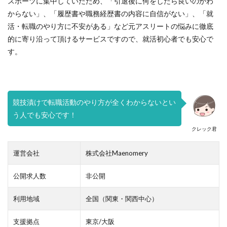
スポーツに集中していたため、「引退後に何をしたら良いのかわ
からない」、「履歴書や職務経歴書の内容に自信がない」、「就
みなし手当
やり方
ミドルベンチャー
活・転職のやり方に不安がある」など元アスリートの悩みに徹底
ミーツカンパニー
まったり
マエノメリ
的に寄り沿って頂けるサービスですので、就活初心者でも安心で
マイナビ新卒紹介
マイナビジョブ20'sスカウト
す。
マイナビジョブ20's
マイナビ
マーケティング
やりたくない
やり方がわからない
ホワイト企業ランキング
不人気業界
人生終了
競技漬けで転職活動のやり方が全くわからないとい
二次面接
二次募集
事務職
九州地方
う人でも安心です！
中小企業
中堅企業
不利
一覧
クレック君
ユニスタイル
一般事務
一生
一次面接
ワンキャリア
わからない
レバテックルーキー
運営会社
株式会社Maenomery
リクナビ就職エージェント
リクナビ
ランキング
公開求人数
非公開
マーケッター
ホワイト企業
シェア
スタートアップ
ディグアップキャリア
ツノル
利用地域
全国（関東・関西中心）
タイプ
スポナビキャリア
スポチョク
支援拠点
東京/大阪