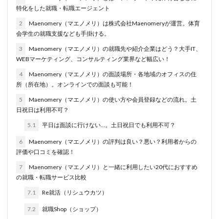
特化をした就職・転職エージェント
名門企業
合格率
受かった
内定直結型
2
Maenomery（マエノメリ）は株式会社Maenomeryが運営。体育
厳しい
危ない
勝ち組
割合
初任給
会学生の就職支援なども手掛ける。
初めて
出遅れ
出来ない
内定者 先輩合格者
3
Maenomery（マエノメリ）の就職先や紹介企業はどう？大手IT、
性格診断アプリ
情報系学部
会社辞めたい
WEBマーケティング、コンサルティング業界など幅広い！
若者
誰でも受かる業界
評判口コミ
評判
4
Maenomery（マエノメリ）の面談場所・各地域のオフィスの住
見分け方
裁量権
行かない
落ちる確率
所（所在地）。オンラインでの面談も可能！
落ちてから
自己分析ツール
身バレ
自己分析
5
Maenomery（マエノメリ）の使い方や会員登録などの流れ。土
日祝日は利用不可？
自己PR動画
職種
職務経歴書
職サークル
5.1
平日は面談に行けない…。土日祝日でも利用不可？
締切
第二新卒とは
第二新卒エージェントneo
6
Maenomery（マエノメリ）の評判は良い？悪い？利用者からの
第二新卒
超優良企業
転職
種類
長所
評価や口コミを確認！
面談
面接
難易度
難しく考えすぎ
7
Maenomery（マエノメリ）と一緒に利用したい20代におすすめ
難しい
隠れホワイト企業
関西地方
の就職・転職サービス比較
長所がわからない
適職診断ツール
7.1
Re就活（リシュウカツ）
転職エージェント
適性検査
遅い時期
遅い
7.2
就職Shop（ショップ）
進路決まらない
逆質問
逆求人
退会出来ない