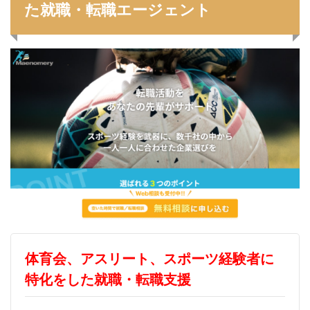
た就職・転職エージェント
イロダスサロン
イベント
いつから
いくら
いくつ
いい就職ドットコム
アスリートエージェント
インタツアー
あさがくナビ
あきらめ
アカリク就職エージェント
アカリクWEB
webマーケティング
WEBテスト
UZUZ
URL
unistyle
インターンシップガイド
ウズキャリ
TSUNORU
キャリch
キャンパスキャリア
キャリチャン
キャリセン就活エージェント
キャリアパーク
キャリアチケットスカウト
キャリアチケット
キャリアセレクト
キャリアスタート
キミスカ
エンジニア
カレンダー
かからない大学
体育会、アスリート、スポーツ経験者に
オファーボックス
オファーサービス
おすすめ
特化をした就職・転職支援
エントリーシート（ES）
エントリーシート
エントリー
エンジニア就活
type就活
SPI