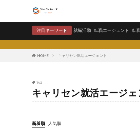
就職活動
転職エージ
注目キーワード
就職活動
転職エージェント
転
カテゴリー
HOME
キャリセン就活エージェント
タグ
TAG
〇〇力
宮城
キャリセン就活エージェ
将来が不安
学歴フィルター
大卒新卒
履
平均年収
平
新着順
人気順
就職偏差値
怪しい
優良