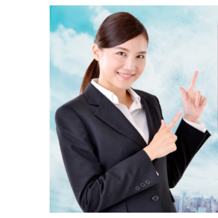
内定がすぐ出る企
倍率が低い
何がしたいかわか
外資就活ドットコ
名門企業
合
初めて
出遅
若者
誰でも
落ちてから
職サークル
種類
長所
関西地方
長
進路決まらない
愛知県名古屋市
早期選考時期
探し方
持ち