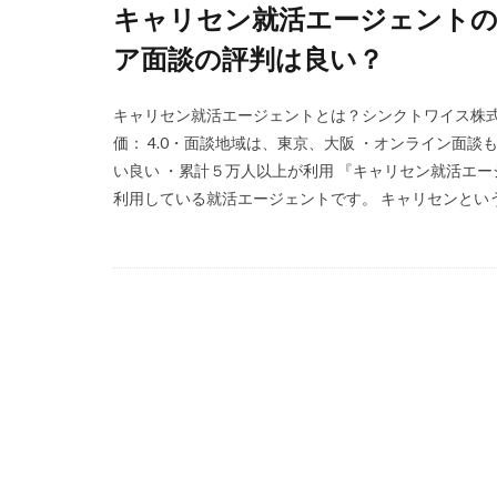
キャリセン就活エージェントの
福岡県
泣く
ア面談の評判は良い？
無料
活躍
正社員
業界
キャリセン就活エージェントとは？シンクトワイス株式
体育会
企業
価： 4.0・面談地域は、東京、大阪 ・オンライン面
イベント
い
い良い ・累計５万人以上が利用 『キャリセン就活エー
利用している就活エージェントです。 キャリセンという名
インタツアー
webマーケティン
ウズキャリ
キャリセン就活エ
キャリアセレクト
オファーボックス
エントリー
CAMPUS CAREER
20万
2025卒