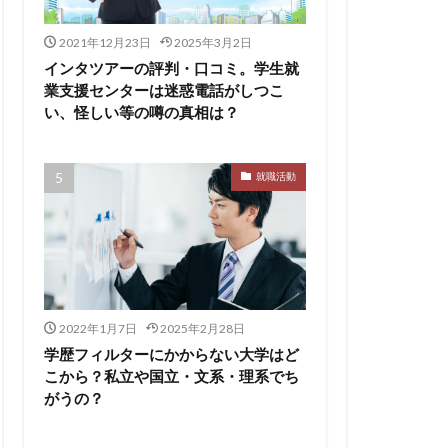
ト
pacebox
ES
2021年12月23日
2025年3月2日
asSALON
インタツアーの評判・口コミ。学生就
業支援センターは迷惑電話がしつこ
チャー
やめとけ
い、怪しい等の噂の真相は？
い
メンタル
メリ
就職活動
マーケティング
了
二次面接
スタイル
シェア
2022年1月7日
2025年2月28日
スポチョク
学歴フィルターにかからない大学はど
ツ
しんどい
こから？私立や国立・文系・理系でち
がうの？