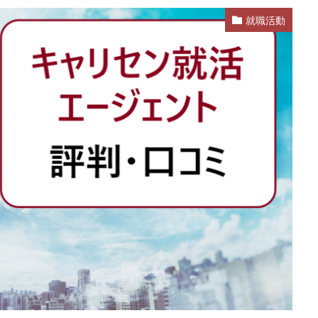
就職活動
業
公務員試験
全落ち
優良企業ランキング
優良
内定出
信頼できる
例文集
使いわけ
何社受ける？10社少ない
何個
らない
体験談
体育会系
内定をもらいやすい
内定欲しい
ム
口コミ
夏採用
場所
固定残業代
営業以外
問題
格率
受かった
内定直結型
厳しい
危ない
勝ち組
れ
出来ない
内定者 先輩合格者
性格診断アプリ
情報系学部
受かる業界
評判口コミ
評判
見分け方
裁量権
行かない
自己分析ツール
身バレ
自己分析
自己PR動画
職種
職務
締切
第二新卒とは
第二新卒エージェントneo
第二新卒
超優
面談
面接
難易度
難しく考えすぎ
難しい
隠れホワ
所がわからない
適職診断ツール
転職エージェント
適性検査
逆質問
逆求人
退会出来ない
転職できる
転職サイト
既卒
朝日学情ナビ
服装
有名企業
最終面接
書けな
早期選考
新卒採用
東北地方
新卒応援ハローワーク
新卒
駒ゼロ
手遅れ
手取り15万
成長
成果主義
未経験