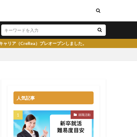
）プレオープンしました。
い
将来性がある
学生就業支援センター
人気記事
イト
就活塾
らない
強み
就職活動
る
就職先
大企業