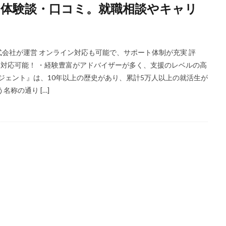
体験談・口コミ。就職相談やキャリ
ほど嫌い
相談
甘い
理系ナビ
理系
狙い目
無理
決まらない
株式会社ジールコミュニケーションズ
求人探し方
診断
業界別
株式会社ローカルイノベーション
株式会社リアライブ
会社が運営 オンライン対応も可能で、サポート体制が充実 評
一覧
11月
アプリ
インターンシップ
インターン
イロダ
談も対応可能！ ・経験豊富がアドバイザーが多く、支援のレベルの高
つから
いくら
いくつ
いい就職ドットコム
アスリートエージ
ジェント』は、10年以上の歴史があり、累計5万人以上の就活生が
称の通り […]
あさがくナビ
あきらめ
アカリク就職エージェント
アカリクWE
グ
WEBテスト
UZUZ
URL
unistyle
インターンシップガ
TSUNORU
キャリch
キャンパスキャリア
キャリチャン
ージェント
キャリアパーク
キャリアチケットスカウト
キャリアチ
キャリアスタート
キミスカ
エンジニア
カレンダー
か
オファーサービス
おすすめ
エントリーシート（ES）
エント
エンジニア就活
type就活
SPI
サポーターズ
20代前半
C
8月
7月
6月
45時間以上
30代
25歳
20代
2024卒
2024
2023
1月
1年目
1ヵ月未満