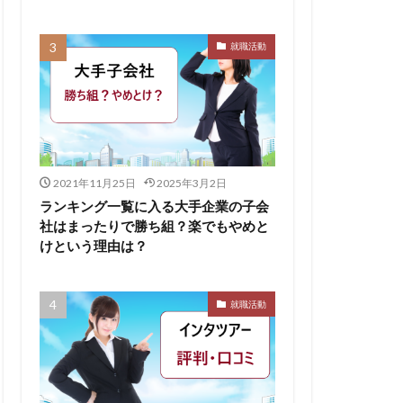
無料ダウンロード
就職活動
求人
比較
株式会社パフ
スサロン
ェント
B
2021年11月25日
2025年3月2日
イド
ランキング一覧に入る大手企業の子会
社はまったりで勝ち組？楽でもやめと
ケット
けという理由は？
からない大学
リーシート
就職活動
areer Select
dodaキャンパス
12月