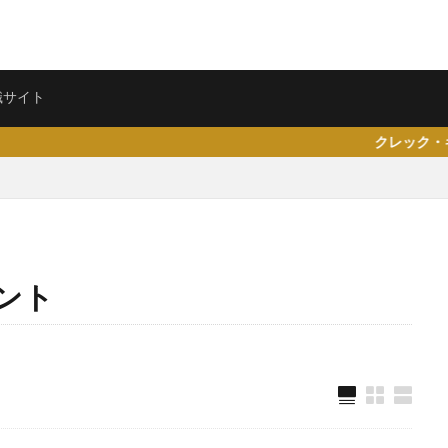
ェント
転職サイト
職サイト
クレック・キャリア（CreRea
県仙台市
就活エージェントneo
就活エージェント
就活
少な
ント
専門商社
対処方法
実力主義
就活会議
安定
安全
女性
大阪府
大手子会社
大手人気企業
大手
就活サ
歴書
性格一覧
志望動機
心理テスト
後悔
強みが見つか
均
就職浪人
就職
就職支援先
就職情報サイト
就職出来
就職できない
就職サイト
就職カレッジ
就職shop
大学院
企業
内定の割合
内定が欲しい
内定がもらえない
内定がない