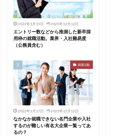
るのが早い
2022年1月15日
2025年12月12日
エントリー数などから推測した新卒採
集
向いていない
用枠の就職活動。業界・入社難易度
（公務員含む）
割合
初任給
会社辞めたい
落ちる確率
就職活動
経歴書
良企業
転職
イト企業
遅い時期
遅い
穴場
私服
2022年1月17日
2025年12月12日
い
書かない
なかなか就職できない名門企業や入社
するのが難しい有名大企業一覧ってあ
支援先
るの？
東海地方