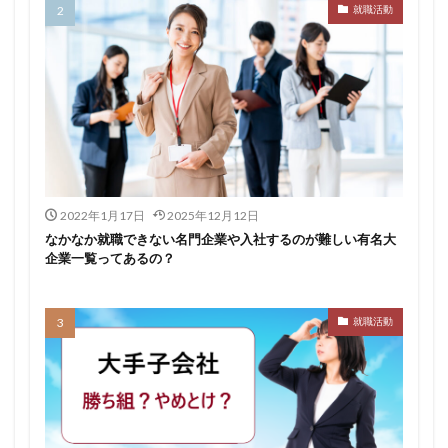
就職活動
転職できる
転職サイト
穴場
私服
愛知県名古屋市
既卒
朝日学情ナビ
服装
有名企業
最終面接
書けない
書かない
早期選考時期
早期選考
新卒採用
東北地方
新卒応援ハローワーク
新卒
支援先
探し方
持ち駒ゼロ
手遅れ
手取り15万
成長
成果主義
未経験
東海地方
福岡県
2022年1月17日
2025年12月12日
泣くほど嫌い
相談
甘い
理系ナビ
理系
なかなか就職できない名門企業や入社するのが難しい有名大
企業一覧ってあるの？
狙い目
無理
無料ダウンロード
無料
活躍
決まらない
株式会社ジールコミュニケーションズ
求人探し方
就職活動
求人
比較
正社員
業界診断
業界別
株式会社ローカルイノベーション
株式会社リアライブ
株式会社パフ
体育会
企業一覧
11月
アプリ
インターンシップ
インターン