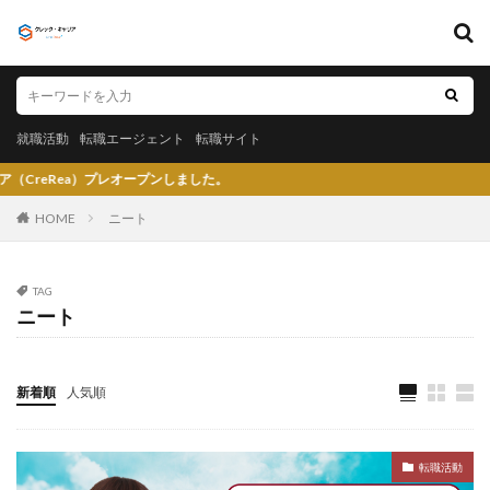
キーワード
就職活動
転職エージェント
転職サイト
就職活動
転職エージェント
転職サイト
カテゴリー
a）プレオープンしました。
HOME
ニート
タグ
TAG
ニート
〇〇力
宮城県仙台市
就活エージェントneo
就活エージェント
就活
少ない
将来性がある
将来が不安
専門商社
対処方法
実力主義
新着順
人気順
就活会議
安定
安全
学生就業支援センター
学歴フィルター
女性
大阪府
大手子会社
転職活動
大手人気企業
大手
就活サイト
就活塾