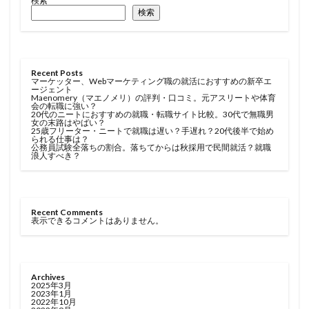
検索
検索
Recent Posts
マーケッター、Webマーケティング職の就活におすすめの新卒エ
ージェント
Maenomery（マエノメリ）の評判・口コミ。元アスリートや体育
会の転職に強い？
20代のニートにおすすめの就職・転職サイト比較。30代で無職男
女の末路はやばい？
25歳フリーター・ニートで就職は遅い？手遅れ？20代後半で始め
られる仕事は？
公務員試験全落ちの割合。落ちてからは秋採用で民間就活？就職
浪人すべき？
Recent Comments
表示できるコメントはありません。
Archives
2025年3月
2023年1月
2022年10月