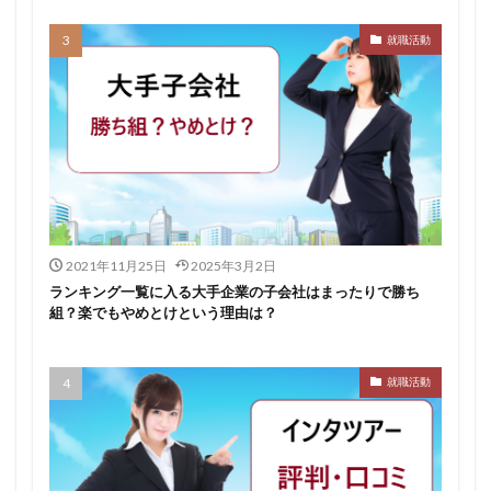
スポチャレ
スポーツフィールド
スポーツ
スカウトサイト
デューダ
スーツ
しんどい
就職活動
シンクトワイス
ジョブラス
ジョブトラ
ジョブティービー
ジョブスプリング
システムエンジニア
ジェイック
テストセンター
どこから
ボロボロ
ブラック入ってはいけない
ボーナス込み
ポート株式会社
ベンチャー企業
ベクトル
ペースボックス
プログラミング
プログラマー
フリナビ
フリーター
2021年11月25日
2025年3月2日
ランキング一覧に入る大手企業の子会社はまったりで勝ち
フューチャーファインダー
どこでもいい
組？楽でもやめとけという理由は？
ビズリーチ・キャンパス
バレない
ハタラクティブ
ネオキャリア
ニート
どんな性格の人
就職活動
どんな仕事が向いている
とりあえず
どっち
高卒
検索