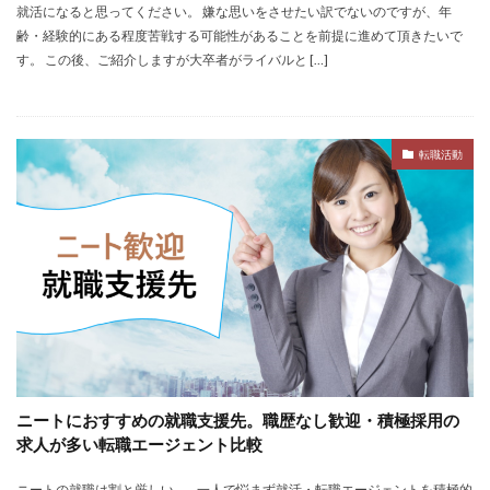
就活になると思ってください。 嫌な思いをさせたい訳でないのですが、年
イロダスサロン
イベント
いつから
いくら
齢・経験的にある程度苦戦する可能性があることを前提に進めて頂きたいで
いくつ
いい就職ドットコム
す。 この後、ご紹介しますが大卒者がライバルと […]
アスリートエージェント
インタツアー
あさがくナビ
あきらめ
アカリク就職エージェント
転職活動
アカリクWEB
webマーケティング
WEBテスト
UZUZ
URL
unistyle
インターンシップガイド
ウズキャリ
TSUNORU
キャリch
キャンパスキャリア
キャリチャン
キャリセン就活エージェント
キャリアパーク
キャリアチケットスカウト
キャリアチケット
キャリアセレクト
キャリアスタート
キミスカ
エンジニア
カレンダー
かからない大学
ニートにおすすめの就職支援先。職歴なし歓迎・積極採用の
オファーボックス
オファーサービス
おすすめ
求人が多い転職エージェント比較
エントリーシート（ES）
エントリーシート
エントリー
エンジニア就活
type就活
SPI
ニートの就職は割と厳しい…。一人で悩まず就活・転職エージェントを積極的