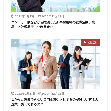
みなし手当
やり方
ミドルベンチャー
ミーツカンパニー
まったり
マエノメリ
2022年1月15日
2025年12月12日
エントリー数などから推測した新卒採用枠の就職活動。業
マイナビ新卒紹介
マイナビジョブ20'sスカウト
界・入社難易度（公務員含む）
マイナビジョブ20's
マイナビ
マーケティング
やりたくない
やり方がわからない
就職活動
ホワイト企業ランキング
不人気業界
人生終了
二次面接
二次募集
事務職
九州地方
中小企業
中堅企業
不利
一覧
ユニスタイル
一般事務
一生
一次面接
ワンキャリア
わからない
レバテックルーキー
リクナビ就職エージェント
リクナビ
ランキング
マーケッター
ホワイト企業
シェア
2022年1月17日
2025年12月12日
スタートアップ
ディグアップキャリア
ツノル
なかなか就職できない名門企業や入社するのが難しい有名大
タイプ
スポナビキャリア
スポチョク
企業一覧ってあるの？