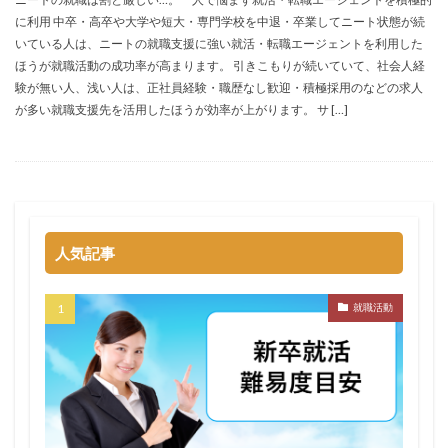
に利用 中卒・高卒や大学や短大・専門学校を中退・卒業してニート状態が続
サポーターズ
20代前半
Career Select
いている人は、ニートの就職支援に強い就活・転職エージェントを利用した
CAMPUS CAREER
8月
7月
6月
ほうが就職活動の成功率が高まります。 引きこもりが続いていて、社会人経
45時間以上
30代
25歳
20代
験が無い人、浅い人は、正社員経験・職歴なし歓迎・積極採用のなどの求人
が多い就職支援先を活用したほうが効率が上がります。 サ […]
dodaキャンパス
20万
2025卒
2024卒
2024
2023
1月
1年目
1ヵ月未満
12月
DiG UP CAREER
DYM就職
Sier
JOBTV
SE
Re就活
Premiumスカウト
pacebox
ONECAREER
OfferBox
NNT
人気記事
Meets Company
Maenomery
JobSpring
ES
JOBRASS新卒
JAIC
IT求人ナビ
IT企業
就職活動
ITばかり
ITエンジニア
irodasSALON
Goodfind
FutureFinder
グッドファインド
サロン
仕事きつい
メガベンチャー
やめとけ
やめても生きていける
やめたい
やばい会社
やばい
もう無理
めんどくさい
メンタル