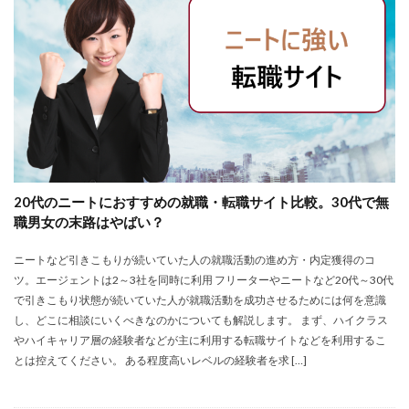
大卒新卒
履歴書
性格一覧
志望動機
心理テスト
後悔
強みが見つからない
強み
平均年収
平均
就職浪人
就職
就職支援先
就職情報サイト
就職出来る
就職先
就職偏差値
就職できない
就職サイト
就職カレッジ
就職shop
大学院
大企業
怪しい
優良企業
内定の割合
内定が欲しい
20代のニートにおすすめの就職・転職サイト比較。30代で無
内定がもらえない
内定がない
内定がすぐ出る企業
職男女の末路はやばい？
公務員試験
全落ち
優良企業ランキング
優良
ニートなど引きこもりが続いていた人の就職活動の進め方・内定獲得のコ
内定出るのが早い
倍率が低い
信頼できる
ツ。エージェントは2～3社を同時に利用 フリーターやニートなど20代～30代
例文集
使いわけ
何社受ける？10社少ない
で引きこもり状態が続いていた人が就職活動を成功させるためには何を意識
何個
何がしたいかわからない
体験談
し、どこに相談にいくべきなのかについても解説します。 まず、ハイクラス
やハイキャリア層の経験者などが主に利用する転職サイトなどを利用するこ
体育会系
内定をもらいやすい
内定欲しい
とは控えてください。 ある程度高いレベルの経験者を求 […]
外資就活ドットコム
口コミ
夏採用
場所
固定残業代
営業以外
問題集
向いていない