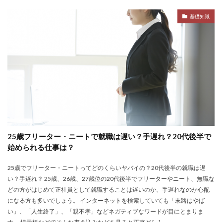
名門企業
合格率
受かった
内定直結型
基礎知識
厳しい
危ない
勝ち組
割合
初任給
初めて
出遅れ
出来ない
内定者 先輩合格者
性格診断アプリ
情報系学部
会社辞めたい
若者
誰でも受かる業界
評判口コミ
評判
見分け方
裁量権
行かない
落ちる確率
落ちてから
自己分析ツール
身バレ
自己分析
自己PR動画
職種
職務経歴書
職サークル
締切
第二新卒とは
第二新卒エージェントneo
25歳フリーター・ニートで就職は遅い？手遅れ？20代後半で
第二新卒
超優良企業
転職
種類
長所
始められる仕事は？
面談
面接
難易度
難しく考えすぎ
25歳でフリーター・ニートってどのくらいヤバイの？20代後半の就職は遅
難しい
隠れホワイト企業
関西地方
い？手遅れ？ 25歳、26歳、27歳位の20代後半でフリーターやニート、無職な
長所がわからない
適職診断ツール
どの方がはじめて正社員として就職することは遅いのか、手遅れなのか心配
になる方も多いでしょう。 インターネットを検索していても「末路はやば
転職エージェント
適性検査
遅い時期
遅い
い」、「人生終了」、「親不孝」などネガティブなワードが目にとまりま
進路決まらない
逆質問
逆求人
退会出来ない