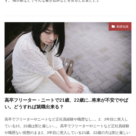
す。 掲示板などでそんな書き込みなどを見ると正直ど […]
転職できる
転職サイト
穴場
私服
愛知県名古屋市
既卒
朝日学情ナビ
服装
有名企業
最終面接
書けない
書かない
基礎知識
早期選考時期
早期選考
新卒採用
東北地方
新卒応援ハローワーク
新卒
支援先
探し方
持ち駒ゼロ
手遅れ
手取り15万
成長
成果主義
未経験
東海地方
福岡県
泣くほど嫌い
相談
甘い
理系ナビ
理系
狙い目
無理
無料ダウンロード
無料
活躍
決まらない
株式会社ジールコミュニケーションズ
求人探し方
高卒フリーター・ニートで21歳、22歳に…将来が不安でやば
い。どうすれば就職出来る？
求人
比較
正社員
業界診断
業界別
株式会社ローカルイノベーション
株式会社リアライブ
高卒でフリーターやニートなど正社員経験や職歴なし…。2、3年目に突入し
株式会社パフ
体育会
企業一覧
11月
ている21、22歳は割と厳しい…。 高卒でフリーターやニートなど正社員経験
や職歴ない状態のまま2、3年目に突入している21歳、22歳の方は割と厳しい
アプリ
インターンシップ
インターン