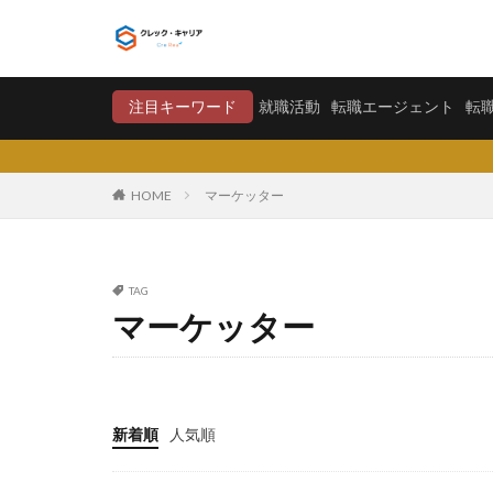
就職活動
転職エージ
注目キーワード
就職活動
転職エージェント
転
カテゴリー
HOME
マーケッター
タグ
TAG
〇〇力
宮城
マーケッター
将来が不安
学歴フィルター
大卒新卒
履
平均年収
平
新着順
人気順
就職偏差値
怪しい
優良