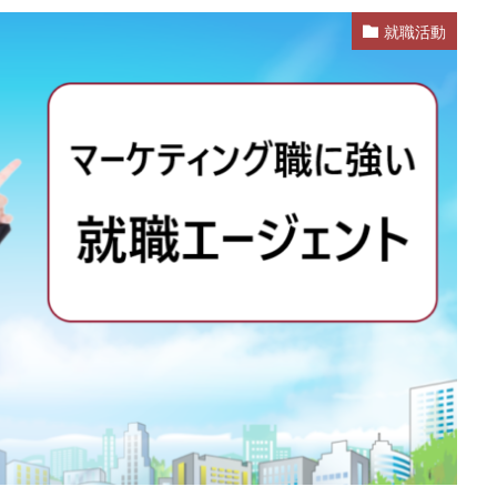
就職活動
業
公務員試験
全落ち
優良企業ランキング
優良
内定出
信頼できる
例文集
使いわけ
何社受ける？10社少ない
何個
らない
体験談
体育会系
内定をもらいやすい
内定欲しい
ム
口コミ
夏採用
場所
固定残業代
営業以外
問題
格率
受かった
内定直結型
厳しい
危ない
勝ち組
れ
出来ない
内定者 先輩合格者
性格診断アプリ
情報系学部
受かる業界
評判口コミ
評判
見分け方
裁量権
行かない
自己分析ツール
身バレ
自己分析
自己PR動画
職種
職務
締切
第二新卒とは
第二新卒エージェントneo
第二新卒
超優
面談
面接
難易度
難しく考えすぎ
難しい
隠れホワ
所がわからない
適職診断ツール
転職エージェント
適性検査
逆質問
逆求人
退会出来ない
転職できる
転職サイト
既卒
朝日学情ナビ
服装
有名企業
最終面接
書けな
早期選考
新卒採用
東北地方
新卒応援ハローワーク
新卒
駒ゼロ
手遅れ
手取り15万
成長
成果主義
未経験