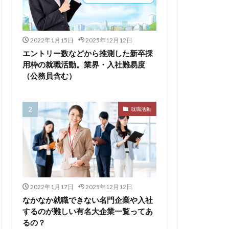
るのが早い
2022年1月15日
2025年12月12日
エントリー数などから推測した新卒採
集
向いていない
用枠の就職活動。業界・入社難易度
（公務員含む）
割合
初任給
会社辞めたい
落ちる確率
就職活動
経歴書
良企業
転職
イト企業
遅い時期
遅い
穴場
私服
2022年1月17日
2025年12月12日
い
書かない
なかなか就職できない名門企業や入社
するのが難しい有名大企業一覧ってあ
支援先
るの？
東海地方