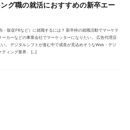
ィング職の就活におすすめの新卒エー
ほど嫌い
相談
甘い
理系ナビ
理系
狙い目
無理
決まらない
株式会社ジールコミュニケーションズ
求人探し方
診断
業界別
株式会社ローカルイノベーション
株式会社リアライブ
告・販促PRなど）に就職するには？ 新卒枠の就職活動でマーケテ
一覧
11月
アプリ
インターンシップ
インターン
イロダ
メーカーなどの事業会社でマーケッターになりたい。 広告代理店
つから
いくら
いくつ
いい就職ドットコム
アスリートエージ
い。 デジタルシフトが進む中で成長が見込めそうなWeb・デジ
ィング業界、 […]
あさがくナビ
あきらめ
アカリク就職エージェント
アカリクWE
グ
WEBテスト
UZUZ
URL
unistyle
インターンシップガ
TSUNORU
キャリch
キャンパスキャリア
キャリチャン
ージェント
キャリアパーク
キャリアチケットスカウト
キャリアチ
キャリアスタート
キミスカ
エンジニア
カレンダー
か
オファーサービス
おすすめ
エントリーシート（ES）
エント
エンジニア就活
type就活
SPI
サポーターズ
20代前半
C
8月
7月
6月
45時間以上
30代
25歳
20代
2024卒
2024
2023
1月
1年目
1ヵ月未満