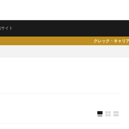
ェント
転職サイト
職サイト
クレック・キャリア（CreRea）プ
県仙台市
就活エージェントneo
就活エージェント
就活
少な
専門商社
対処方法
実力主義
就活会議
安定
安全
女性
大阪府
大手子会社
大手人気企業
大手
就活サ
歴書
性格一覧
志望動機
心理テスト
後悔
強みが見つか
均
就職浪人
就職
就職支援先
就職情報サイト
就職出来
就職できない
就職サイト
就職カレッジ
就職shop
大学院
企業
内定の割合
内定が欲しい
内定がもらえない
内定がない