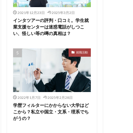
ト
pacebox
ES
2021年12月23日
2025年3月2日
asSALON
インタツアーの評判・口コミ。学生就
業支援センターは迷惑電話がしつこ
チャー
やめとけ
い、怪しい等の噂の真相は？
い
メンタル
メリ
就職活動
マーケティング
了
二次面接
スタイル
シェア
2022年1月7日
2025年2月28日
スポチョク
学歴フィルターにかからない大学はど
ツ
しんどい
こから？私立や国立・文系・理系でち
がうの？