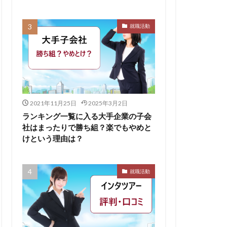
無料ダウンロード
就職活動
求人
比較
株式会社パフ
スサロン
ェント
B
2021年11月25日
2025年3月2日
イド
ランキング一覧に入る大手企業の子会
社はまったりで勝ち組？楽でもやめと
ケット
けという理由は？
からない大学
リーシート
就職活動
areer Select
dodaキャンパス
12月