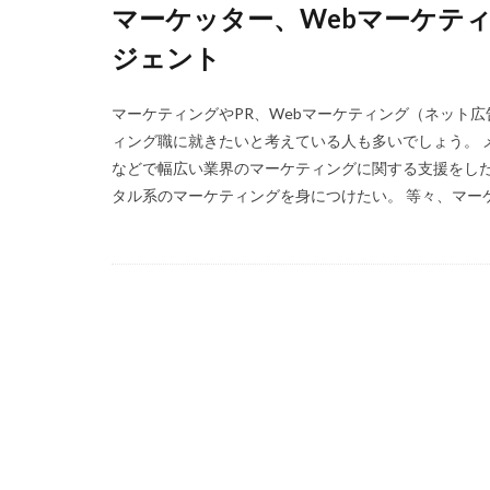
マーケッター、Webマーケテ
福岡県
泣く
ジェント
無料
活躍
正社員
業界
マーケティングやPR、Webマーケティング（ネット広
体育会
企業
ィング職に就きたいと考えている人も多いでしょう。 
イベント
い
などで幅広い業界のマーケティングに関する支援をした
タル系のマーケティングを身につけたい。 等々、マーケテ
インタツアー
webマーケティン
ウズキャリ
キャリセン就活エ
キャリアセレクト
オファーボックス
エントリー
CAMPUS CAREER
20万
2025卒