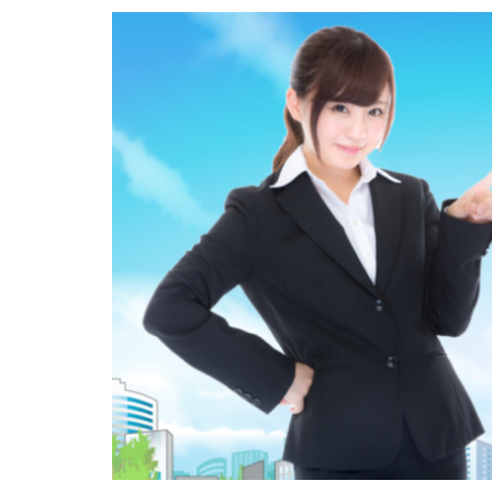
内定がすぐ出る企
倍率が低い
何がしたいかわか
外資就活ドットコ
名門企業
合
初めて
出遅
若者
誰でも
落ちてから
職サークル
種類
長所
関西地方
長
進路決まらない
愛知県名古屋市
早期選考時期
探し方
持ち