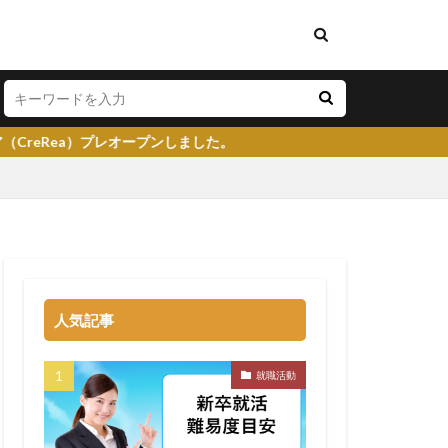
レオープンしました。
い
将来性がある
学生就業支援センター
人気記事
イト
就活塾
らない
強み
就職活動
る
就職先
大企業