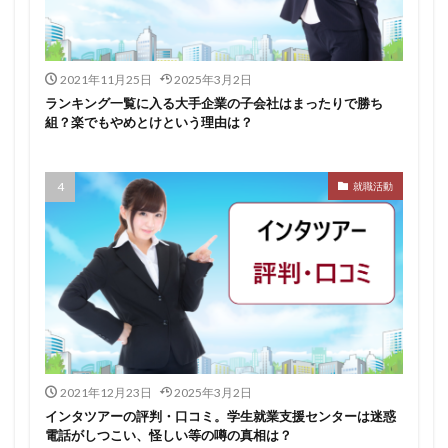
イロダスサロン
イベント
いつから
いくら
いくつ
いい就職ドットコム
2021年11月25日
2025年3月2日
アスリートエージェント
インタツアー
ランキング一覧に入る大手企業の子会社はまったりで勝ち
あさがくナビ
あきらめ
アカリク就職エージェント
組？楽でもやめとけという理由は？
アカリクWEB
webマーケティング
WEBテスト
UZUZ
URL
unistyle
インターンシップガイド
就職活動
ウズキャリ
TSUNORU
キャリch
キャンパスキャリア
キャリチャン
キャリセン就活エージェント
キャリアパーク
キャリアチケットスカウト
キャリアチケット
キャリアセレクト
キャリアスタート
キミスカ
エンジニア
カレンダー
かからない大学
オファーボックス
オファーサービス
おすすめ
2021年12月23日
2025年3月2日
エントリーシート（ES）
エントリーシート
インタツアーの評判・口コミ。学生就業支援センターは迷惑
電話がしつこい、怪しい等の噂の真相は？
エントリー
エンジニア就活
type就活
SPI