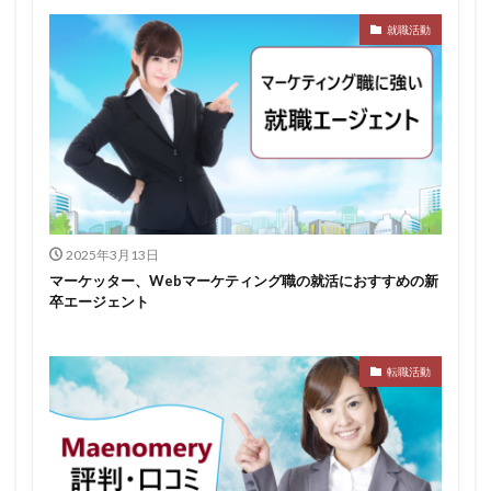
就職活動
みなし手当
やり方
ミドルベンチャー
ミーツカンパニー
まったり
マエノメリ
マイナビ新卒紹介
マイナビジョブ20'sスカウト
マイナビジョブ20's
マイナビ
マーケティング
やりたくない
やり方がわからない
ホワイト企業ランキング
不人気業界
人生終了
二次面接
二次募集
事務職
九州地方
2025年3月13日
中小企業
中堅企業
不利
一覧
マーケッター、Webマーケティング職の就活におすすめの新
ユニスタイル
一般事務
一生
一次面接
卒エージェント
ワンキャリア
わからない
レバテックルーキー
リクナビ就職エージェント
リクナビ
ランキング
転職活動
マーケッター
ホワイト企業
シェア
スタートアップ
ディグアップキャリア
ツノル
タイプ
スポナビキャリア
スポチョク