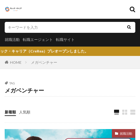
キーワード
就職活動
転職エージェント
転職サイト
就職活動
転職エージェント
転職サイト
カテゴリー
eRea）プレオープンしました。
HOME
メガベンチャー
タグ
TAG
メガベンチャー
〇〇力
宮城県仙台市
就活エージェントneo
就活エージェント
就活
少ない
将来性がある
将来が不安
専門商社
対処方法
実力主義
新着順
人気順
就活会議
安定
安全
学生就業支援センター
学歴フィルター
女性
大阪府
大手子会社
就職活動
大手人気企業
大手
就活サイト
就活塾