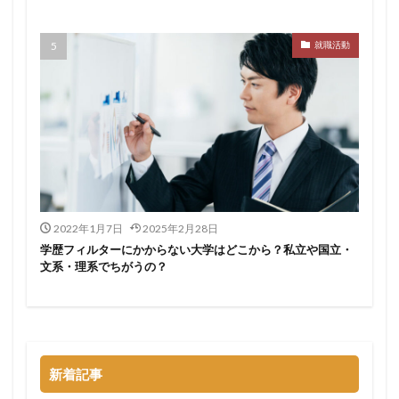
サポーターズ
20代前半
Career Select
就職活動
CAMPUS CAREER
8月
7月
6月
45時間以上
30代
25歳
20代
dodaキャンパス
20万
2025卒
2024卒
2024
2023
1月
1年目
1ヵ月未満
12月
DiG UP CAREER
DYM就職
Sier
JOBTV
SE
Re就活
Premiumスカウト
pacebox
ONECAREER
OfferBox
NNT
2022年1月7日
2025年2月28日
Meets Company
Maenomery
JobSpring
ES
学歴フィルターにかからない大学はどこから？私立や国立・
JOBRASS新卒
JAIC
IT求人ナビ
IT企業
文系・理系でちがうの？
ITばかり
ITエンジニア
irodasSALON
Goodfind
FutureFinder
グッドファインド
サロン
仕事きつい
メガベンチャー
やめとけ
やめても生きていける
やめたい
やばい会社
新着記事
やばい
もう無理
めんどくさい
メンタル