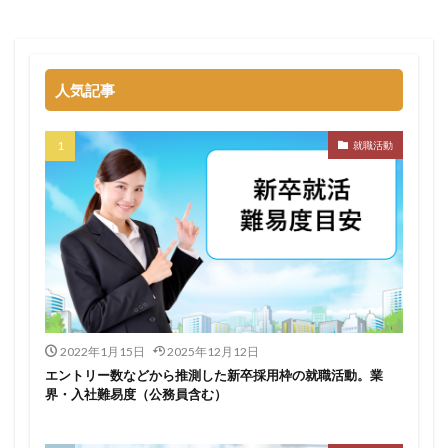
名門企業
合格率
受かった
内定直結型
厳しい
危ない
勝ち組
割合
初任給
初めて
出遅れ
出来ない
内定者 先輩合格者
人気記事
性格診断アプリ
情報系学部
会社辞めたい
若者
誰でも受かる業界
評判口コミ
評判
就職活動
見分け方
裁量権
行かない
落ちる確率
落ちてから
自己分析ツール
身バレ
自己分析
自己PR動画
職種
職務経歴書
職サークル
締切
第二新卒とは
第二新卒エージェントneo
第二新卒
超優良企業
転職
種類
長所
面談
面接
難易度
難しく考えすぎ
難しい
隠れホワイト企業
関西地方
2022年1月15日
2025年12月12日
エントリー数などから推測した新卒採用枠の就職活動。業
長所がわからない
適職診断ツール
界・入社難易度（公務員含む）
転職エージェント
適性検査
遅い時期
遅い
進路決まらない
逆質問
逆求人
退会出来ない