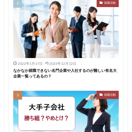
就職活動
転職できる
転職サイト
穴場
私服
愛知県名古屋市
既卒
朝日学情ナビ
服装
有名企業
最終面接
書けない
書かない
早期選考時期
早期選考
新卒採用
東北地方
新卒応援ハローワーク
新卒
支援先
探し方
持ち駒ゼロ
手遅れ
手取り15万
成長
成果主義
未経験
東海地方
福岡県
2022年1月17日
2025年12月12日
泣くほど嫌い
相談
甘い
理系ナビ
理系
なかなか就職できない名門企業や入社するのが難しい有名大
企業一覧ってあるの？
狙い目
無理
無料ダウンロード
無料
活躍
決まらない
株式会社ジールコミュニケーションズ
求人探し方
就職活動
求人
比較
正社員
業界診断
業界別
株式会社ローカルイノベーション
株式会社リアライブ
株式会社パフ
体育会
企業一覧
11月
アプリ
インターンシップ
インターン