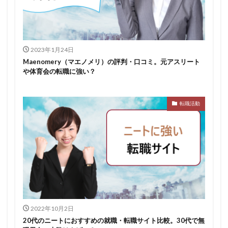
スポチャレ
スポーツフィールド
スポーツ
スカウトサイト
デューダ
スーツ
しんどい
シンクトワイス
ジョブラス
ジョブトラ
ジョブティービー
ジョブスプリング
2023年1月24日
Maenomery（マエノメリ）の評判・口コミ。元アスリート
システムエンジニア
ジェイック
テストセンター
や体育会の転職に強い？
どこから
ボロボロ
ブラック入ってはいけない
ボーナス込み
ポート株式会社
ベンチャー企業
転職活動
ベクトル
ペースボックス
プログラミング
プログラマー
フリナビ
フリーター
フューチャーファインダー
どこでもいい
ビズリーチ・キャンパス
バレない
ハタラクティブ
ネオキャリア
ニート
どんな性格の人
どんな仕事が向いている
とりあえず
どっち
高卒
2022年10月2日
20代のニートにおすすめの就職・転職サイト比較。30代で無
検索