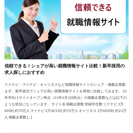
大卒新卒
履歴書
性格一覧
志望動機
心理テスト
後悔
強みが見つからない
強み
平均年収
平均
就職浪人
就職
就職支援先
就職情報サイト
就職出来る
就職先
就職偏差値
就職できない
就職サイト
就職カレッジ
就職shop
大学院
大企業
怪しい
優良企業
内定の割合
内定が欲しい
信頼できる！シェアが高い就職情報サイト比較！新卒採用の
内定がもらえない
内定がない
内定がすぐ出る企業
求人探しにおすすめ
公務員試験
全落ち
優良企業ランキング
優良
リクナビ・マイナビ・キャリタスなど就職情報サイトのシェア・掲載企業数
内定出るのが早い
倍率が低い
信頼できる
まず、新卒就活でシェアが高い就職情報サイトを簡単に比較してみます。 22
例文集
使いわけ
何社受ける？10社少ない
年卒向けサイトオープン時点（21年3月1日時点）の掲載企業数などは以下の
何個
何がしたいかわからない
体験談
ような状況になっています。 サイト名 掲載企業数 登録学生数 リクナビ 1万
830社 約70万人 マイナビ 2万4215社 約73万人 キャリタス 1万6330社 約21万
体育会系
内定をもらいやすい
内定欲しい
人 掲載企業数 […]
外資就活ドットコム
口コミ
夏採用
場所
固定残業代
営業以外
問題集
向いていない