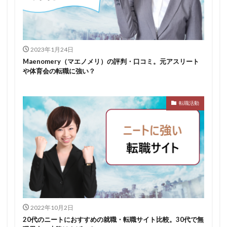
スポチャレ
スポーツフィールド
スポーツ
スカウトサイト
デューダ
スーツ
しんどい
シンクトワイス
ジョブラス
ジョブトラ
ジョブティービー
ジョブスプリング
2023年1月24日
Maenomery（マエノメリ）の評判・口コミ。元アスリート
システムエンジニア
ジェイック
テストセンター
や体育会の転職に強い？
どこから
ボロボロ
ブラック入ってはいけない
ボーナス込み
ポート株式会社
ベンチャー企業
転職活動
ベクトル
ペースボックス
プログラミング
プログラマー
フリナビ
フリーター
フューチャーファインダー
どこでもいい
ビズリーチ・キャンパス
バレない
ハタラクティブ
ネオキャリア
ニート
どんな性格の人
どんな仕事が向いている
とりあえず
どっち
高卒
2022年10月2日
20代のニートにおすすめの就職・転職サイト比較。30代で無
検索