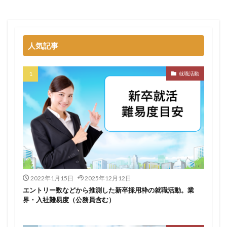
名門企業
合格率
受かった
内定直結型
厳しい
危ない
勝ち組
割合
初任給
初めて
出遅れ
出来ない
内定者 先輩合格者
人気記事
性格診断アプリ
情報系学部
会社辞めたい
若者
誰でも受かる業界
評判口コミ
評判
就職活動
見分け方
裁量権
行かない
落ちる確率
落ちてから
自己分析ツール
身バレ
自己分析
自己PR動画
職種
職務経歴書
職サークル
締切
第二新卒とは
第二新卒エージェントneo
第二新卒
超優良企業
転職
種類
長所
面談
面接
難易度
難しく考えすぎ
難しい
隠れホワイト企業
関西地方
2022年1月15日
2025年12月12日
エントリー数などから推測した新卒採用枠の就職活動。業
長所がわからない
適職診断ツール
界・入社難易度（公務員含む）
転職エージェント
適性検査
遅い時期
遅い
進路決まらない
逆質問
逆求人
退会出来ない