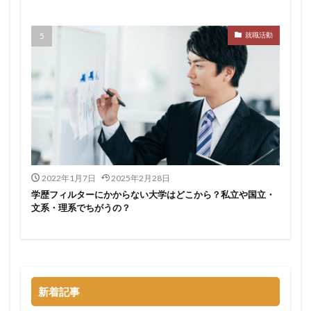
サポーターズ
20代前半
Career Select
就職活動
CAMPUS CAREER
8月
7月
6月
45時間以上
30代
25歳
20代
dodaキャンパス
20万
2025卒
2024卒
2024
2023
1月
1年目
1ヵ月未満
12月
DiG UP CAREER
DYM就職
Sier
JOBTV
SE
Re就活
Premiumスカウト
pacebox
ONECAREER
OfferBox
NNT
2022年1月7日
2025年2月28日
Meets Company
Maenomery
JobSpring
ES
学歴フィルターにかからない大学はどこから？私立や国立・
JOBRASS新卒
JAIC
IT求人ナビ
IT企業
文系・理系でちがうの？
ITばかり
ITエンジニア
irodasSALON
Goodfind
FutureFinder
グッドファインド
サロン
仕事きつい
メガベンチャー
やめとけ
やめても生きていける
やめたい
やばい会社
新着記事
やばい
もう無理
めんどくさい
メンタル