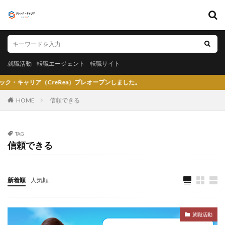
キーワード
就職活動
転職エージェント
転職サイト
就職活動
転職エージェント
転職サイト
カテゴリー
（CreRea）プレオープンしました。
HOME
信頼できる
タグ
TAG
信頼できる
〇〇力
宮城県仙台市
就活エージェントneo
就活エージェント
就活
少ない
将来性がある
将来が不安
専門商社
対処方法
実力主義
新着順
人気順
就活会議
安定
安全
学生就業支援センター
学歴フィルター
女性
大阪府
大手子会社
就職活動
大手人気企業
大手
就活サイト
就活塾