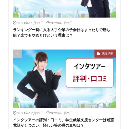
イロダスサロン
イベント
いつから
いくら
いくつ
いい就職ドットコム
2021年11月25日
2025年3月2日
アスリートエージェント
インタツアー
ランキング一覧に入る大手企業の子会社はまったりで勝ち
あさがくナビ
あきらめ
アカリク就職エージェント
組？楽でもやめとけという理由は？
アカリクWEB
webマーケティング
WEBテスト
UZUZ
URL
unistyle
インターンシップガイド
就職活動
ウズキャリ
TSUNORU
キャリch
キャンパスキャリア
キャリチャン
キャリセン就活エージェント
キャリアパーク
キャリアチケットスカウト
キャリアチケット
キャリアセレクト
キャリアスタート
キミスカ
エンジニア
カレンダー
かからない大学
オファーボックス
オファーサービス
おすすめ
2021年12月23日
2025年3月2日
エントリーシート（ES）
エントリーシート
インタツアーの評判・口コミ。学生就業支援センターは迷惑
電話がしつこい、怪しい等の噂の真相は？
エントリー
エンジニア就活
type就活
SPI