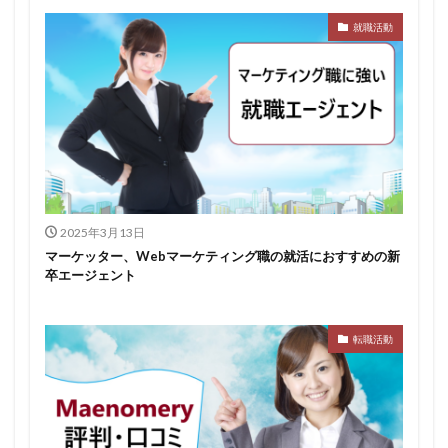
就職活動
みなし手当
やり方
ミドルベンチャー
ミーツカンパニー
まったり
マエノメリ
マイナビ新卒紹介
マイナビジョブ20'sスカウト
マイナビジョブ20's
マイナビ
マーケティング
やりたくない
やり方がわからない
ホワイト企業ランキング
不人気業界
人生終了
二次面接
二次募集
事務職
九州地方
2025年3月13日
中小企業
中堅企業
不利
一覧
マーケッター、Webマーケティング職の就活におすすめの新
ユニスタイル
一般事務
一生
一次面接
卒エージェント
ワンキャリア
わからない
レバテックルーキー
リクナビ就職エージェント
リクナビ
ランキング
転職活動
マーケッター
ホワイト企業
シェア
スタートアップ
ディグアップキャリア
ツノル
タイプ
スポナビキャリア
スポチョク