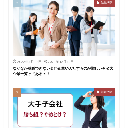
就職活動
転職できる
転職サイト
穴場
私服
愛知県名古屋市
既卒
朝日学情ナビ
服装
有名企業
最終面接
書けない
書かない
早期選考時期
早期選考
新卒採用
東北地方
新卒応援ハローワーク
新卒
支援先
探し方
持ち駒ゼロ
手遅れ
手取り15万
成長
成果主義
未経験
東海地方
福岡県
2022年1月17日
2025年12月12日
泣くほど嫌い
相談
甘い
理系ナビ
理系
なかなか就職できない名門企業や入社するのが難しい有名大
企業一覧ってあるの？
狙い目
無理
無料ダウンロード
無料
活躍
決まらない
株式会社ジールコミュニケーションズ
求人探し方
就職活動
求人
比較
正社員
業界診断
業界別
株式会社ローカルイノベーション
株式会社リアライブ
株式会社パフ
体育会
企業一覧
11月
アプリ
インターンシップ
インターン