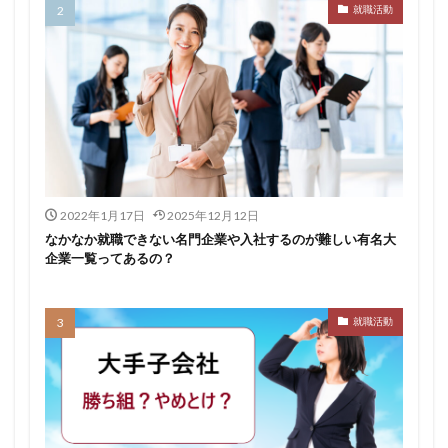
就職活動
転職できる
転職サイト
穴場
私服
愛知県名古屋市
既卒
朝日学情ナビ
服装
有名企業
最終面接
書けない
書かない
早期選考時期
早期選考
新卒採用
東北地方
新卒応援ハローワーク
新卒
支援先
探し方
持ち駒ゼロ
手遅れ
手取り15万
成長
成果主義
未経験
東海地方
福岡県
2022年1月17日
2025年12月12日
泣くほど嫌い
相談
甘い
理系ナビ
理系
なかなか就職できない名門企業や入社するのが難しい有名大
企業一覧ってあるの？
狙い目
無理
無料ダウンロード
無料
活躍
決まらない
株式会社ジールコミュニケーションズ
求人探し方
就職活動
求人
比較
正社員
業界診断
業界別
株式会社ローカルイノベーション
株式会社リアライブ
株式会社パフ
体育会
企業一覧
11月
アプリ
インターンシップ
インターン