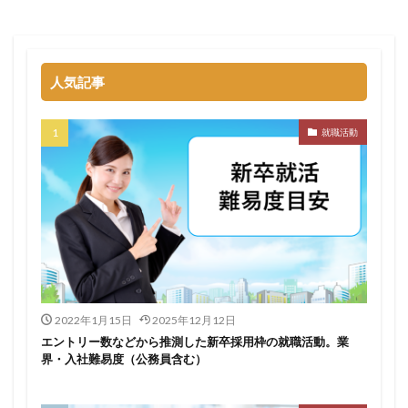
名門企業
合格率
受かった
内定直結型
厳しい
危ない
勝ち組
割合
初任給
初めて
出遅れ
出来ない
内定者 先輩合格者
人気記事
性格診断アプリ
情報系学部
会社辞めたい
若者
誰でも受かる業界
評判口コミ
評判
就職活動
見分け方
裁量権
行かない
落ちる確率
落ちてから
自己分析ツール
身バレ
自己分析
自己PR動画
職種
職務経歴書
職サークル
締切
第二新卒とは
第二新卒エージェントneo
第二新卒
超優良企業
転職
種類
長所
面談
面接
難易度
難しく考えすぎ
難しい
隠れホワイト企業
関西地方
2022年1月15日
2025年12月12日
エントリー数などから推測した新卒採用枠の就職活動。業
長所がわからない
適職診断ツール
界・入社難易度（公務員含む）
転職エージェント
適性検査
遅い時期
遅い
進路決まらない
逆質問
逆求人
退会出来ない