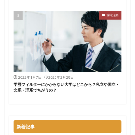
サポーターズ
20代前半
Career Select
就職活動
CAMPUS CAREER
8月
7月
6月
45時間以上
30代
25歳
20代
dodaキャンパス
20万
2025卒
2024卒
2024
2023
1月
1年目
1ヵ月未満
12月
DiG UP CAREER
DYM就職
Sier
JOBTV
SE
Re就活
Premiumスカウト
pacebox
ONECAREER
OfferBox
NNT
2022年1月7日
2025年2月28日
Meets Company
Maenomery
JobSpring
ES
学歴フィルターにかからない大学はどこから？私立や国立・
JOBRASS新卒
JAIC
IT求人ナビ
IT企業
文系・理系でちがうの？
ITばかり
ITエンジニア
irodasSALON
Goodfind
FutureFinder
グッドファインド
サロン
仕事きつい
メガベンチャー
やめとけ
やめても生きていける
やめたい
やばい会社
新着記事
やばい
もう無理
めんどくさい
メンタル