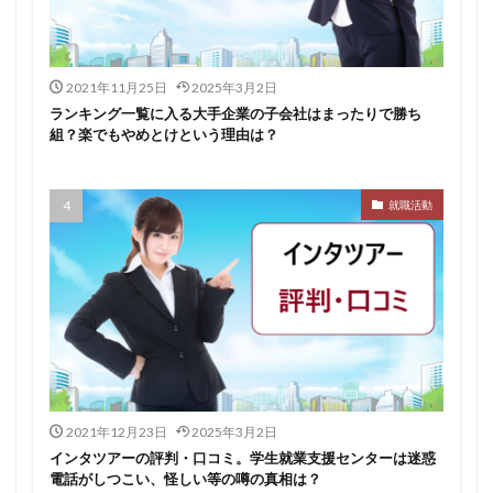
イロダスサロン
イベント
いつから
いくら
いくつ
いい就職ドットコム
2021年11月25日
2025年3月2日
アスリートエージェント
インタツアー
ランキング一覧に入る大手企業の子会社はまったりで勝ち
あさがくナビ
あきらめ
アカリク就職エージェント
組？楽でもやめとけという理由は？
アカリクWEB
webマーケティング
WEBテスト
UZUZ
URL
unistyle
インターンシップガイド
就職活動
ウズキャリ
TSUNORU
キャリch
キャンパスキャリア
キャリチャン
キャリセン就活エージェント
キャリアパーク
キャリアチケットスカウト
キャリアチケット
キャリアセレクト
キャリアスタート
キミスカ
エンジニア
カレンダー
かからない大学
オファーボックス
オファーサービス
おすすめ
2021年12月23日
2025年3月2日
エントリーシート（ES）
エントリーシート
インタツアーの評判・口コミ。学生就業支援センターは迷惑
電話がしつこい、怪しい等の噂の真相は？
エントリー
エンジニア就活
type就活
SPI