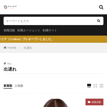
キーワード
就職活動
転職エージェント
転職サイト
就職活動
転職エージェント
転職サイト
カテゴリー
ea）プレオープンしました。
HOME
出遅れ
タグ
TAG
出遅れ
〇〇力
宮城県仙台市
就活エージェントneo
就活エージェント
就活
少ない
将来性がある
将来が不安
専門商社
対処方法
実力主義
新着順
人気順
就活会議
安定
安全
学生就業支援センター
学歴フィルター
女性
大阪府
大手子会社
就職活動
大手人気企業
大手
就活サイト
就活塾