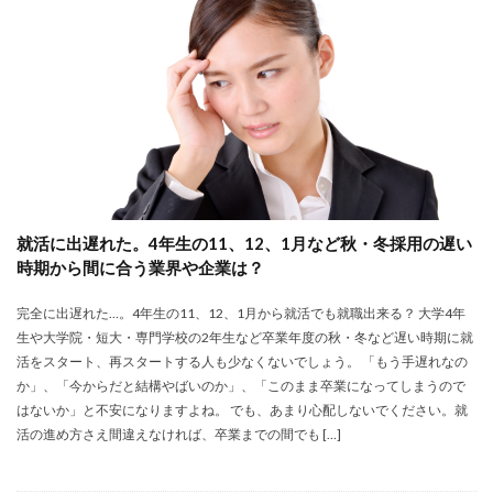
大卒新卒
履歴書
性格一覧
志望動機
心理テスト
後悔
強みが見つからない
強み
平均年収
平均
就職浪人
就職
就職支援先
就職情報サイト
就職出来る
就職先
就職偏差値
就職できない
就職サイト
就職カレッジ
就職shop
大学院
大企業
怪しい
優良企業
内定の割合
内定が欲しい
就活に出遅れた。4年生の11、12、1月など秋・冬採用の遅い
内定がもらえない
内定がない
内定がすぐ出る企業
時期から間に合う業界や企業は？
公務員試験
全落ち
優良企業ランキング
優良
完全に出遅れた…。4年生の11、12、1月から就活でも就職出来る？ 大学4年
内定出るのが早い
倍率が低い
信頼できる
生や大学院・短大・専門学校の2年生など卒業年度の秋・冬など遅い時期に就
例文集
使いわけ
何社受ける？10社少ない
活をスタート、再スタートする人も少なくないでしょう。 「もう手遅れなの
何個
何がしたいかわからない
体験談
か」、「今からだと結構やばいのか」、「このまま卒業になってしまうので
はないか」と不安になりますよね。 でも、あまり心配しないでください。就
体育会系
内定をもらいやすい
内定欲しい
活の進め方さえ間違えなければ、卒業までの間でも […]
外資就活ドットコム
口コミ
夏採用
場所
固定残業代
営業以外
問題集
向いていない