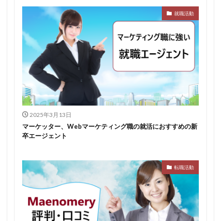
就職活動
みなし手当
やり方
ミドルベンチャー
ミーツカンパニー
まったり
マエノメリ
マイナビ新卒紹介
マイナビジョブ20'sスカウト
マイナビジョブ20's
マイナビ
マーケティング
やりたくない
やり方がわからない
ホワイト企業ランキング
不人気業界
人生終了
二次面接
二次募集
事務職
九州地方
2025年3月13日
中小企業
中堅企業
不利
一覧
マーケッター、Webマーケティング職の就活におすすめの新
ユニスタイル
一般事務
一生
一次面接
卒エージェント
ワンキャリア
わからない
レバテックルーキー
リクナビ就職エージェント
リクナビ
ランキング
転職活動
マーケッター
ホワイト企業
シェア
スタートアップ
ディグアップキャリア
ツノル
タイプ
スポナビキャリア
スポチョク