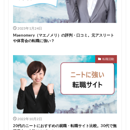
スポチャレ
スポーツフィールド
スポーツ
スカウトサイト
デューダ
スーツ
しんどい
シンクトワイス
ジョブラス
ジョブトラ
ジョブティービー
ジョブスプリング
2023年1月24日
Maenomery（マエノメリ）の評判・口コミ。元アスリート
システムエンジニア
ジェイック
テストセンター
や体育会の転職に強い？
どこから
ボロボロ
ブラック入ってはいけない
ボーナス込み
ポート株式会社
ベンチャー企業
転職活動
ベクトル
ペースボックス
プログラミング
プログラマー
フリナビ
フリーター
フューチャーファインダー
どこでもいい
ビズリーチ・キャンパス
バレない
ハタラクティブ
ネオキャリア
ニート
どんな性格の人
どんな仕事が向いている
とりあえず
どっち
高卒
2022年10月2日
20代のニートにおすすめの就職・転職サイト比較。30代で無
検索