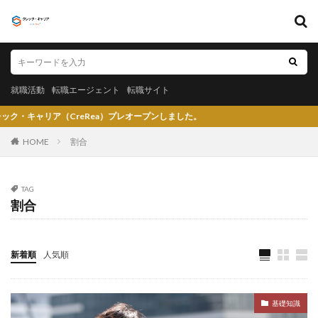
キーワード
就職活動
転職エージェント
転職サイト
就職活動
転職エージェント
転職サイト
カテゴリー
（CreRea）プレオープンしました。
HOME
割合
タグ
TAG
割合
〇〇力
宮城県仙台市
就活エージェントneo
就活エージェント
就活
少ない
将来性がある
将来が不安
専門商社
対処方法
実力主義
新着順
人気順
就活会議
安定
安全
学生就業支援センター
学歴フィルター
女性
大阪府
大手子会社
基礎知識
大手人気企業
大手
就活サイト
就活塾