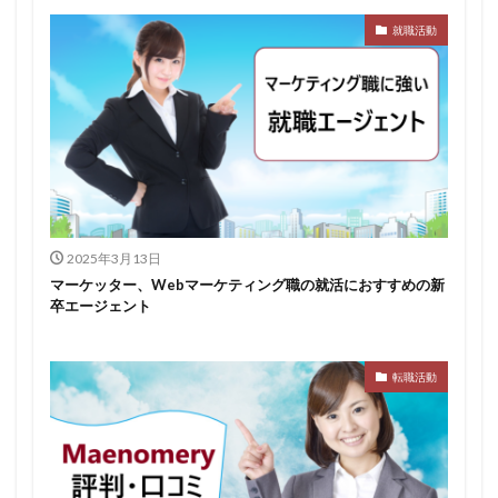
就職活動
みなし手当
やり方
ミドルベンチャー
ミーツカンパニー
まったり
マエノメリ
マイナビ新卒紹介
マイナビジョブ20'sスカウト
マイナビジョブ20's
マイナビ
マーケティング
やりたくない
やり方がわからない
ホワイト企業ランキング
不人気業界
人生終了
二次面接
二次募集
事務職
九州地方
2025年3月13日
中小企業
中堅企業
不利
一覧
マーケッター、Webマーケティング職の就活におすすめの新
ユニスタイル
一般事務
一生
一次面接
卒エージェント
ワンキャリア
わからない
レバテックルーキー
リクナビ就職エージェント
リクナビ
ランキング
転職活動
マーケッター
ホワイト企業
シェア
スタートアップ
ディグアップキャリア
ツノル
タイプ
スポナビキャリア
スポチョク