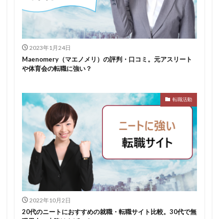
スポチャレ
スポーツフィールド
スポーツ
スカウトサイト
デューダ
スーツ
しんどい
シンクトワイス
ジョブラス
ジョブトラ
ジョブティービー
ジョブスプリング
2023年1月24日
Maenomery（マエノメリ）の評判・口コミ。元アスリート
システムエンジニア
ジェイック
テストセンター
や体育会の転職に強い？
どこから
ボロボロ
ブラック入ってはいけない
ボーナス込み
ポート株式会社
ベンチャー企業
転職活動
ベクトル
ペースボックス
プログラミング
プログラマー
フリナビ
フリーター
フューチャーファインダー
どこでもいい
ビズリーチ・キャンパス
バレない
ハタラクティブ
ネオキャリア
ニート
どんな性格の人
どんな仕事が向いている
とりあえず
どっち
高卒
2022年10月2日
20代のニートにおすすめの就職・転職サイト比較。30代で無
検索