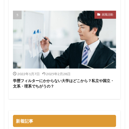
サポーターズ
20代前半
Career Select
就職活動
CAMPUS CAREER
8月
7月
6月
45時間以上
30代
25歳
20代
dodaキャンパス
20万
2025卒
2024卒
2024
2023
1月
1年目
1ヵ月未満
12月
DiG UP CAREER
DYM就職
Sier
JOBTV
SE
Re就活
Premiumスカウト
pacebox
ONECAREER
OfferBox
NNT
2022年1月7日
2025年2月28日
Meets Company
Maenomery
JobSpring
ES
学歴フィルターにかからない大学はどこから？私立や国立・
JOBRASS新卒
JAIC
IT求人ナビ
IT企業
文系・理系でちがうの？
ITばかり
ITエンジニア
irodasSALON
Goodfind
FutureFinder
グッドファインド
サロン
仕事きつい
メガベンチャー
やめとけ
やめても生きていける
やめたい
やばい会社
新着記事
やばい
もう無理
めんどくさい
メンタル