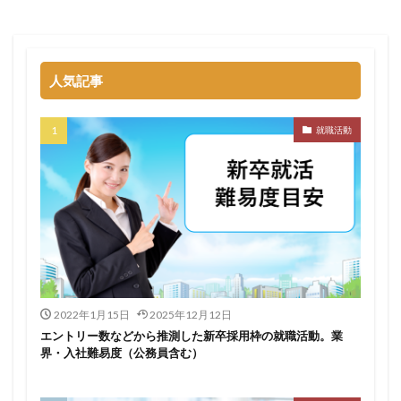
名門企業
合格率
受かった
内定直結型
厳しい
危ない
勝ち組
割合
初任給
初めて
出遅れ
出来ない
内定者 先輩合格者
人気記事
性格診断アプリ
情報系学部
会社辞めたい
若者
誰でも受かる業界
評判口コミ
評判
就職活動
見分け方
裁量権
行かない
落ちる確率
落ちてから
自己分析ツール
身バレ
自己分析
自己PR動画
職種
職務経歴書
職サークル
締切
第二新卒とは
第二新卒エージェントneo
第二新卒
超優良企業
転職
種類
長所
面談
面接
難易度
難しく考えすぎ
難しい
隠れホワイト企業
関西地方
2022年1月15日
2025年12月12日
エントリー数などから推測した新卒採用枠の就職活動。業
長所がわからない
適職診断ツール
界・入社難易度（公務員含む）
転職エージェント
適性検査
遅い時期
遅い
進路決まらない
逆質問
逆求人
退会出来ない