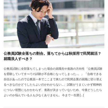
大卒新卒
履歴書
性格一覧
志望動機
心理テスト
後悔
強みが見つからない
強み
平均年収
平均
就職浪人
就職
就職支援先
就職情報サイト
就職出来る
就職先
就職偏差値
就職できない
就職サイト
就職カレッジ
就職shop
大学院
大企業
怪しい
優良企業
内定の割合
内定が欲しい
公務員試験全落ちの割合。落ちてからは秋採用で民間就活？
内定がもらえない
内定がない
内定がすぐ出る企業
就職浪人すべき？
公務員試験
全落ち
優良企業ランキング
優良
公務員試験に全部落ちてしまった場合の就職先や進路の方向性 「公務員試験
内定出るのが早い
倍率が低い
信頼できる
を受験していてすべての試験が不合格になってしまった…。」 「合格できる
例文集
使いわけ
何社受ける？10社少ない
自信があったので公務員一本でここまで来たので民間企業の就職に切り替え
何個
何がしたいかわからない
体験談
るべきなのかどうしたらよいのかわからない…」 試験がうまくいかず精神的
につらい状態にもかかわらず、進路が決まっていないため、今後どうしたら
体育会系
内定をもらいやすい
内定欲しい
よいのか悩んでいる人も少なくありません。 今まで一生懸 […]
外資就活ドットコム
口コミ
夏採用
場所
固定残業代
営業以外
問題集
向いていない