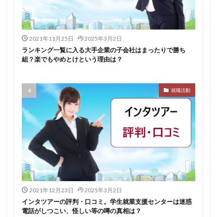
イロダスサロン
イベント
いつから
いくら
いくつ
いい就職ドットコム
2021年11月25日
2025年3月2日
アスリートエージェント
インタツアー
ランキング一覧に入る大手企業の子会社はまったりで勝ち
あさがくナビ
あきらめ
アカリク就職エージェント
組？楽でもやめとけという理由は？
アカリクWEB
webマーケティング
WEBテスト
UZUZ
URL
unistyle
インターンシップガイド
就職活動
ウズキャリ
TSUNORU
キャリch
キャンパスキャリア
キャリチャン
キャリセン就活エージェント
キャリアパーク
キャリアチケットスカウト
キャリアチケット
キャリアセレクト
キャリアスタート
キミスカ
エンジニア
カレンダー
かからない大学
オファーボックス
オファーサービス
おすすめ
2021年12月23日
2025年3月2日
エントリーシート（ES）
エントリーシート
インタツアーの評判・口コミ。学生就業支援センターは迷惑
電話がしつこい、怪しい等の噂の真相は？
エントリー
エンジニア就活
type就活
SPI