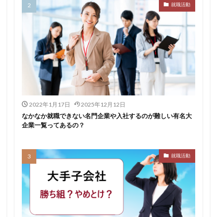
就職活動
転職できる
転職サイト
穴場
私服
愛知県名古屋市
既卒
朝日学情ナビ
服装
有名企業
最終面接
書けない
書かない
早期選考時期
早期選考
新卒採用
東北地方
新卒応援ハローワーク
新卒
支援先
探し方
持ち駒ゼロ
手遅れ
手取り15万
成長
成果主義
未経験
東海地方
福岡県
2022年1月17日
2025年12月12日
泣くほど嫌い
相談
甘い
理系ナビ
理系
なかなか就職できない名門企業や入社するのが難しい有名大
企業一覧ってあるの？
狙い目
無理
無料ダウンロード
無料
活躍
決まらない
株式会社ジールコミュニケーションズ
求人探し方
就職活動
求人
比較
正社員
業界診断
業界別
株式会社ローカルイノベーション
株式会社リアライブ
株式会社パフ
体育会
企業一覧
11月
アプリ
インターンシップ
インターン