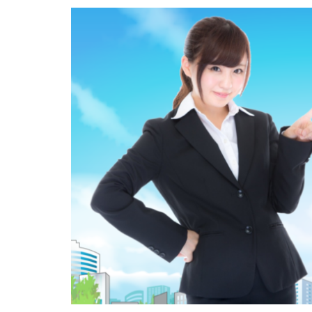
内定がすぐ出る企
倍率が低い
何がしたいかわか
外資就活ドットコ
名門企業
合
初めて
出遅
若者
誰でも
落ちてから
職サークル
種類
長所
関西地方
長
進路決まらない
愛知県名古屋市
早期選考時期
探し方
持ち