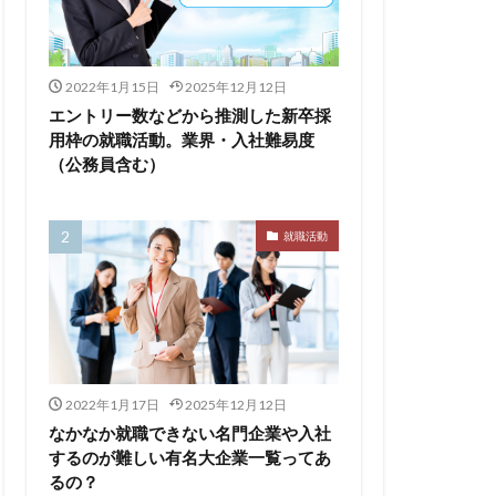
るのが早い
2022年1月15日
2025年12月12日
エントリー数などから推測した新卒採
集
向いていない
用枠の就職活動。業界・入社難易度
（公務員含む）
割合
初任給
会社辞めたい
落ちる確率
就職活動
経歴書
良企業
転職
イト企業
遅い時期
遅い
穴場
私服
2022年1月17日
2025年12月12日
い
書かない
なかなか就職できない名門企業や入社
するのが難しい有名大企業一覧ってあ
支援先
るの？
東海地方