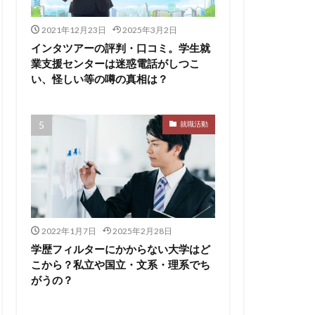
ト
pacebox
ES
2021年12月23日
2025年3月2日
asSALON
インタツアーの評判・口コミ。学生就
業支援センターは迷惑電話がしつこ
チャー
やめとけ
い、怪しい等の噂の真相は？
い
メンタル
メリ
就職活動
マーケティング
了
二次面接
スタイル
シェア
2022年1月7日
2025年2月28日
スポチョク
学歴フィルターにかからない大学はど
ツ
しんどい
こから？私立や国立・文系・理系でち
がうの？