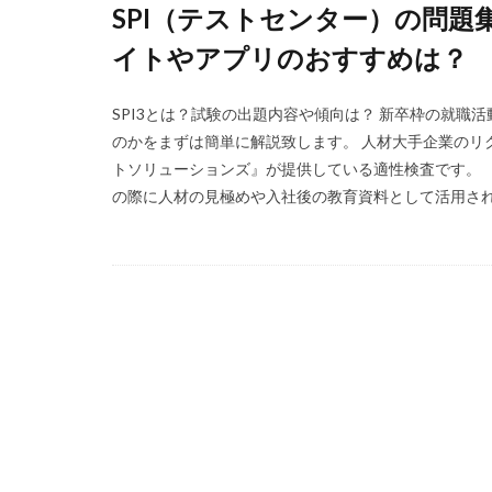
SPI（テストセンター）の問
福岡県
泣く
イトやアプリのおすすめは？
無料
活躍
正社員
業界
SPI3とは？試験の出題内容や傾向は？ 新卒枠の就職
体育会
企業
のかをまずは簡単に解説致します。 人材大手企業のリ
イベント
い
トソリューションズ』が提供している適性検査です。 
の際に人材の見極めや入社後の教育資料として活用されてい
インタツアー
webマーケティン
ウズキャリ
キャリセン就活エ
キャリアセレクト
オファーボックス
エントリー
CAMPUS CAREER
20万
2025卒