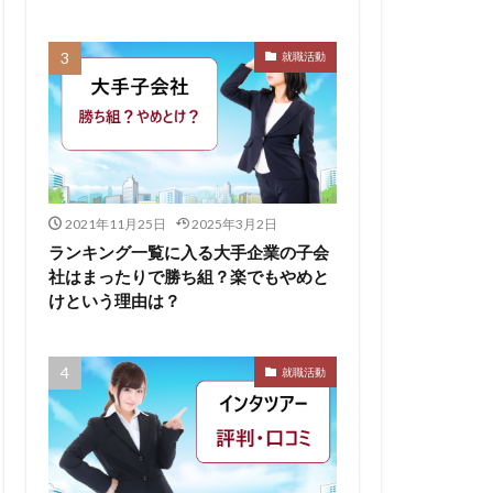
無料ダウンロード
就職活動
求人
比較
株式会社パフ
スサロン
ェント
B
2021年11月25日
2025年3月2日
イド
ランキング一覧に入る大手企業の子会
社はまったりで勝ち組？楽でもやめと
ケット
けという理由は？
からない大学
リーシート
就職活動
areer Select
dodaキャンパス
12月