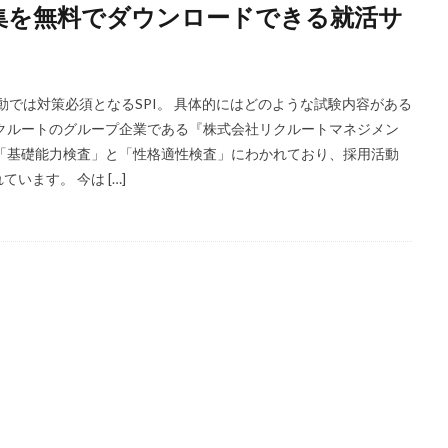
題集を無料でダウンロードできる就活サ
ほど嫌い
相談
甘い
理系ナビ
理系
狙い目
無理
決まらない
株式会社ジールコミュニケーションズ
求人探し方
診断
業界別
株式会社ローカルイノベーション
株式会社リアライブ
活動では対策必須となるSPI。 具体的にはどのような試験内容がある
一覧
11月
アプリ
インターンシップ
インターン
イロダ
クルートのグループ企業である『株式会社リクルートマネジメン
つから
いくら
いくつ
いい就職ドットコム
アスリートエージ
「基礎能力検査」と「性格適性検査」にわかれており、採用活動
ます。 今は […]
あさがくナビ
あきらめ
アカリク就職エージェント
アカリクWE
グ
WEBテスト
UZUZ
URL
unistyle
インターンシップガ
TSUNORU
キャリch
キャンパスキャリア
キャリチャン
ージェント
キャリアパーク
キャリアチケットスカウト
キャリアチ
キャリアスタート
キミスカ
エンジニア
カレンダー
か
オファーサービス
おすすめ
エントリーシート（ES）
エント
エンジニア就活
type就活
SPI
サポーターズ
20代前半
C
8月
7月
6月
45時間以上
30代
25歳
20代
2024卒
2024
2023
1月
1年目
1ヵ月未満