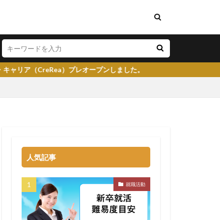
ea）プレオープンしました。
い
将来性がある
学生就業支援センター
人気記事
イト
就活塾
らない
強み
就職活動
る
就職先
大企業