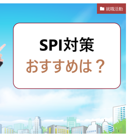
就職活動
業
公務員試験
全落ち
優良企業ランキング
優良
内定出
信頼できる
例文集
使いわけ
何社受ける？10社少ない
何個
らない
体験談
体育会系
内定をもらいやすい
内定欲しい
ム
口コミ
夏採用
場所
固定残業代
営業以外
問題
格率
受かった
内定直結型
厳しい
危ない
勝ち組
れ
出来ない
内定者 先輩合格者
性格診断アプリ
情報系学部
受かる業界
評判口コミ
評判
見分け方
裁量権
行かない
自己分析ツール
身バレ
自己分析
自己PR動画
職種
職務
締切
第二新卒とは
第二新卒エージェントneo
第二新卒
超優
面談
面接
難易度
難しく考えすぎ
難しい
隠れホワ
所がわからない
適職診断ツール
転職エージェント
適性検査
逆質問
逆求人
退会出来ない
転職できる
転職サイト
既卒
朝日学情ナビ
服装
有名企業
最終面接
書けな
早期選考
新卒採用
東北地方
新卒応援ハローワーク
新卒
駒ゼロ
手遅れ
手取り15万
成長
成果主義
未経験