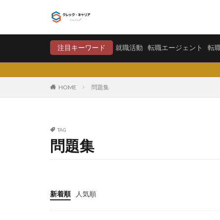
就職活動
転職エージ
注目キーワード
就職活動
転職エージェント
転
カテゴリー
HOME
問題集
タグ
TAG
〇〇力
宮城
問題集
将来が不安
学歴フィルター
大卒新卒
履
平均年収
平
新着順
人気順
就職偏差値
怪しい
優良