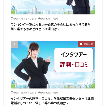
イロダスサロン
イベント
いつから
いくら
いくつ
いい就職ドットコム
2021年11月25日
2025年3月2日
アスリートエージェント
インタツアー
ランキング一覧に入る大手企業の子会社はまったりで勝ち
あさがくナビ
あきらめ
アカリク就職エージェント
組？楽でもやめとけという理由は？
アカリクWEB
webマーケティング
WEBテスト
UZUZ
URL
unistyle
インターンシップガイド
就職活動
ウズキャリ
TSUNORU
キャリch
キャンパスキャリア
キャリチャン
キャリセン就活エージェント
キャリアパーク
キャリアチケットスカウト
キャリアチケット
キャリアセレクト
キャリアスタート
キミスカ
エンジニア
カレンダー
かからない大学
オファーボックス
オファーサービス
おすすめ
2021年12月23日
2025年3月2日
エントリーシート（ES）
エントリーシート
インタツアーの評判・口コミ。学生就業支援センターは迷惑
電話がしつこい、怪しい等の噂の真相は？
エントリー
エンジニア就活
type就活
SPI