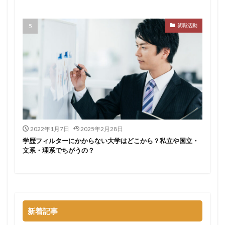
サポーターズ
20代前半
Career Select
就職活動
CAMPUS CAREER
8月
7月
6月
45時間以上
30代
25歳
20代
dodaキャンパス
20万
2025卒
2024卒
2024
2023
1月
1年目
1ヵ月未満
12月
DiG UP CAREER
DYM就職
Sier
JOBTV
SE
Re就活
Premiumスカウト
pacebox
ONECAREER
OfferBox
NNT
2022年1月7日
2025年2月28日
Meets Company
Maenomery
JobSpring
ES
学歴フィルターにかからない大学はどこから？私立や国立・
JOBRASS新卒
JAIC
IT求人ナビ
IT企業
文系・理系でちがうの？
ITばかり
ITエンジニア
irodasSALON
Goodfind
FutureFinder
グッドファインド
サロン
仕事きつい
メガベンチャー
やめとけ
やめても生きていける
やめたい
やばい会社
新着記事
やばい
もう無理
めんどくさい
メンタル