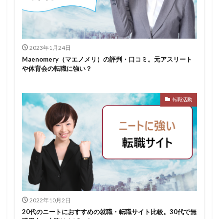
スポチャレ
スポーツフィールド
スポーツ
スカウトサイト
デューダ
スーツ
しんどい
シンクトワイス
ジョブラス
ジョブトラ
ジョブティービー
ジョブスプリング
2023年1月24日
Maenomery（マエノメリ）の評判・口コミ。元アスリート
システムエンジニア
ジェイック
テストセンター
や体育会の転職に強い？
どこから
ボロボロ
ブラック入ってはいけない
ボーナス込み
ポート株式会社
ベンチャー企業
転職活動
ベクトル
ペースボックス
プログラミング
プログラマー
フリナビ
フリーター
フューチャーファインダー
どこでもいい
ビズリーチ・キャンパス
バレない
ハタラクティブ
ネオキャリア
ニート
どんな性格の人
どんな仕事が向いている
とりあえず
どっち
高卒
2022年10月2日
20代のニートにおすすめの就職・転職サイト比較。30代で無
検索