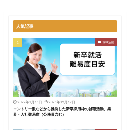
名門企業
合格率
受かった
内定直結型
厳しい
危ない
勝ち組
割合
初任給
初めて
出遅れ
出来ない
内定者 先輩合格者
人気記事
性格診断アプリ
情報系学部
会社辞めたい
若者
誰でも受かる業界
評判口コミ
評判
就職活動
見分け方
裁量権
行かない
落ちる確率
落ちてから
自己分析ツール
身バレ
自己分析
自己PR動画
職種
職務経歴書
職サークル
締切
第二新卒とは
第二新卒エージェントneo
第二新卒
超優良企業
転職
種類
長所
面談
面接
難易度
難しく考えすぎ
難しい
隠れホワイト企業
関西地方
2022年1月15日
2025年12月12日
エントリー数などから推測した新卒採用枠の就職活動。業
長所がわからない
適職診断ツール
界・入社難易度（公務員含む）
転職エージェント
適性検査
遅い時期
遅い
進路決まらない
逆質問
逆求人
退会出来ない