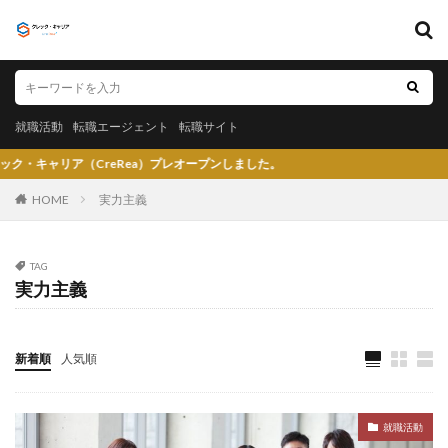
キーワード
就職活動
転職エージェント
転職サイト
就職活動
転職エージェント
転職サイト
カテゴリー
reRea）プレオープンしました。
HOME
実力主義
タグ
TAG
実力主義
〇〇力
宮城県仙台市
就活エージェントneo
就活エージェント
就活
少ない
将来性がある
将来が不安
専門商社
対処方法
実力主義
新着順
人気順
就活会議
安定
安全
学生就業支援センター
学歴フィルター
女性
大阪府
大手子会社
就職活動
大手人気企業
大手
就活サイト
就活塾