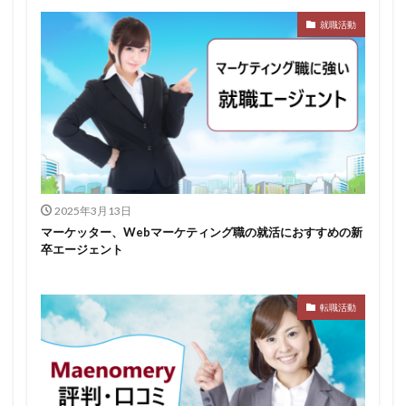
就職活動
みなし手当
やり方
ミドルベンチャー
ミーツカンパニー
まったり
マエノメリ
マイナビ新卒紹介
マイナビジョブ20'sスカウト
マイナビジョブ20's
マイナビ
マーケティング
やりたくない
やり方がわからない
ホワイト企業ランキング
不人気業界
人生終了
二次面接
二次募集
事務職
九州地方
2025年3月13日
中小企業
中堅企業
不利
一覧
マーケッター、Webマーケティング職の就活におすすめの新
ユニスタイル
一般事務
一生
一次面接
卒エージェント
ワンキャリア
わからない
レバテックルーキー
リクナビ就職エージェント
リクナビ
ランキング
転職活動
マーケッター
ホワイト企業
シェア
スタートアップ
ディグアップキャリア
ツノル
タイプ
スポナビキャリア
スポチョク