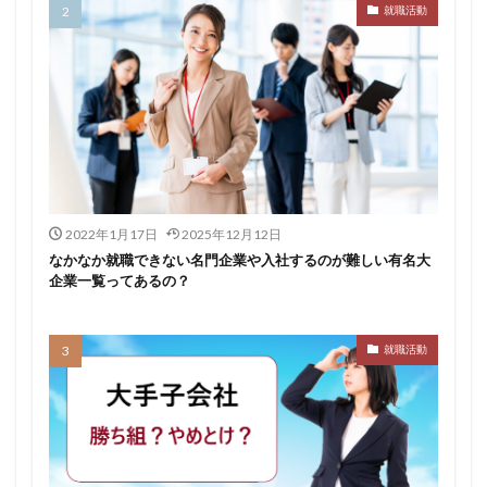
就職活動
転職できる
転職サイト
穴場
私服
愛知県名古屋市
既卒
朝日学情ナビ
服装
有名企業
最終面接
書けない
書かない
早期選考時期
早期選考
新卒採用
東北地方
新卒応援ハローワーク
新卒
支援先
探し方
持ち駒ゼロ
手遅れ
手取り15万
成長
成果主義
未経験
東海地方
福岡県
2022年1月17日
2025年12月12日
泣くほど嫌い
相談
甘い
理系ナビ
理系
なかなか就職できない名門企業や入社するのが難しい有名大
企業一覧ってあるの？
狙い目
無理
無料ダウンロード
無料
活躍
決まらない
株式会社ジールコミュニケーションズ
求人探し方
就職活動
求人
比較
正社員
業界診断
業界別
株式会社ローカルイノベーション
株式会社リアライブ
株式会社パフ
体育会
企業一覧
11月
アプリ
インターンシップ
インターン