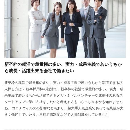
大卒新卒
履歴書
性格一覧
志望動機
心理テスト
後悔
強みが見つからない
強み
平均年収
平均
就職浪人
就職
就職支援先
就職情報サイト
就職出来る
就職先
就職偏差値
就職できない
就職サイト
就職カレッジ
就職shop
大学院
大企業
怪しい
優良企業
内定の割合
内定が欲しい
新卒枠の就活で裁量権の多い、実力・成果主義で若いうちか
内定がもらえない
内定がない
内定がすぐ出る企業
ら成長・活躍出来る会社で働きたい
公務員試験
全落ち
優良企業ランキング
優良
新卒枠の就活で裁量権の多い、実力・成果主義で若いうちから活躍できる求
内定出るのが早い
倍率が低い
信頼できる
人探し方は？ 新卒採用枠の就活で、新卒枠の就活で裁量権の多い、実力・成
例文集
使いわけ
何社受ける？10社少ない
果主義で若いうちから活躍できるメガ・ミドルベンチャーや成長性のあるス
何個
何がしたいかわからない
体験談
タートアップ企業に入社をしたいと考える方もいらっしゃるかも知れません
ね。 コロナウイルスの影響などもあり、超大手人気企業であっても業績が大
体育会系
内定をもらいやすい
内定欲しい
きく低迷していたり、早期退職制度などで人員削減をしている […]
外資就活ドットコム
口コミ
夏採用
場所
固定残業代
営業以外
問題集
向いていない