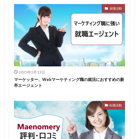
就職活動
みなし手当
やり方
ミドルベンチャー
ミーツカンパニー
まったり
マエノメリ
マイナビ新卒紹介
マイナビジョブ20'sスカウト
マイナビジョブ20's
マイナビ
マーケティング
やりたくない
やり方がわからない
ホワイト企業ランキング
不人気業界
人生終了
二次面接
二次募集
事務職
九州地方
2025年3月13日
中小企業
中堅企業
不利
一覧
マーケッター、Webマーケティング職の就活におすすめの新
ユニスタイル
一般事務
一生
一次面接
卒エージェント
ワンキャリア
わからない
レバテックルーキー
リクナビ就職エージェント
リクナビ
ランキング
転職活動
マーケッター
ホワイト企業
シェア
スタートアップ
ディグアップキャリア
ツノル
タイプ
スポナビキャリア
スポチョク