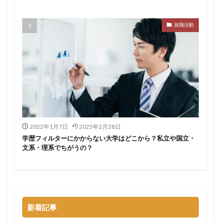
サポーターズ
20代前半
Career Select
就職活動
CAMPUS CAREER
8月
7月
6月
45時間以上
30代
25歳
20代
dodaキャンパス
20万
2025卒
2024卒
2024
2023
1月
1年目
1ヵ月未満
12月
DiG UP CAREER
DYM就職
Sier
JOBTV
SE
Re就活
Premiumスカウト
pacebox
ONECAREER
OfferBox
NNT
2022年1月7日
2025年2月28日
Meets Company
Maenomery
JobSpring
ES
学歴フィルターにかからない大学はどこから？私立や国立・
JOBRASS新卒
JAIC
IT求人ナビ
IT企業
文系・理系でちがうの？
ITばかり
ITエンジニア
irodasSALON
Goodfind
FutureFinder
グッドファインド
サロン
仕事きつい
メガベンチャー
やめとけ
やめても生きていける
やめたい
やばい会社
新着記事
やばい
もう無理
めんどくさい
メンタル