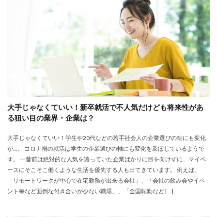
大卒新卒
履歴書
性格一覧
志望動機
心理テスト
後悔
強みが見つからない
強み
平均年収
平均
就職浪人
就職
就職支援先
就職情報サイト
就職出来る
就職先
就職偏差値
就職できない
就職サイト
就職カレッジ
就職shop
大学院
大企業
怪しい
優良企業
内定の割合
内定が欲しい
大手じゃなくていい！新卒就活で不人気だけども将来性があ
内定がもらえない
内定がない
内定がすぐ出る企業
る狙い目の業界・企業は？
公務員試験
全落ち
優良企業ランキング
優良
大手じゃなくていい！学生や20代などの若手社会人の企業選びの軸にも変化
内定出るのが早い
倍率が低い
信頼できる
が…。 コロナ禍の就活は学生の企業選びの軸にも変化を及ぼしているようで
例文集
使いわけ
何社受ける？10社少ない
す。 一昔前は絶対的な人気を誇っていた企業ばかりに目を向けずに、マイペ
何個
何がしたいかわからない
体験談
ースにそこそこ働くような生活を優先する人も出てきています。 例えば、
「リモートワークが中心で在宅勤務が出来る会社」、「会社の飲み会やイベ
体育会系
内定をもらいやすい
内定欲しい
ント毎など面倒な付き合いが少ない職場」、「全国転勤など […]
外資就活ドットコム
口コミ
夏採用
場所
固定残業代
営業以外
問題集
向いていない