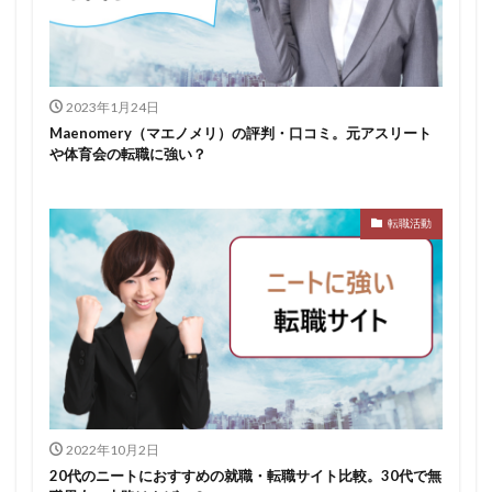
スポチャレ
スポーツフィールド
スポーツ
スカウトサイト
デューダ
スーツ
しんどい
シンクトワイス
ジョブラス
ジョブトラ
ジョブティービー
ジョブスプリング
2023年1月24日
Maenomery（マエノメリ）の評判・口コミ。元アスリート
システムエンジニア
ジェイック
テストセンター
や体育会の転職に強い？
どこから
ボロボロ
ブラック入ってはいけない
ボーナス込み
ポート株式会社
ベンチャー企業
転職活動
ベクトル
ペースボックス
プログラミング
プログラマー
フリナビ
フリーター
フューチャーファインダー
どこでもいい
ビズリーチ・キャンパス
バレない
ハタラクティブ
ネオキャリア
ニート
どんな性格の人
どんな仕事が向いている
とりあえず
どっち
高卒
2022年10月2日
20代のニートにおすすめの就職・転職サイト比較。30代で無
検索