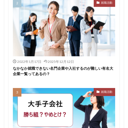
就職活動
転職できる
転職サイト
穴場
私服
愛知県名古屋市
既卒
朝日学情ナビ
服装
有名企業
最終面接
書けない
書かない
早期選考時期
早期選考
新卒採用
東北地方
新卒応援ハローワーク
新卒
支援先
探し方
持ち駒ゼロ
手遅れ
手取り15万
成長
成果主義
未経験
東海地方
福岡県
2022年1月17日
2025年12月12日
泣くほど嫌い
相談
甘い
理系ナビ
理系
なかなか就職できない名門企業や入社するのが難しい有名大
企業一覧ってあるの？
狙い目
無理
無料ダウンロード
無料
活躍
決まらない
株式会社ジールコミュニケーションズ
求人探し方
就職活動
求人
比較
正社員
業界診断
業界別
株式会社ローカルイノベーション
株式会社リアライブ
株式会社パフ
体育会
企業一覧
11月
アプリ
インターンシップ
インターン