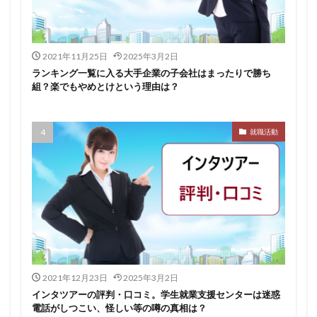
イロダスサロン
イベント
いつから
いくら
いくつ
いい就職ドットコム
2021年11月25日
2025年3月2日
アスリートエージェント
インタツアー
ランキング一覧に入る大手企業の子会社はまったりで勝ち
あさがくナビ
あきらめ
アカリク就職エージェント
組？楽でもやめとけという理由は？
アカリクWEB
webマーケティング
WEBテスト
UZUZ
URL
unistyle
インターンシップガイド
就職活動
ウズキャリ
TSUNORU
キャリch
キャンパスキャリア
キャリチャン
キャリセン就活エージェント
キャリアパーク
キャリアチケットスカウト
キャリアチケット
キャリアセレクト
キャリアスタート
キミスカ
エンジニア
カレンダー
かからない大学
オファーボックス
オファーサービス
おすすめ
2021年12月23日
2025年3月2日
エントリーシート（ES）
エントリーシート
インタツアーの評判・口コミ。学生就業支援センターは迷惑
電話がしつこい、怪しい等の噂の真相は？
エントリー
エンジニア就活
type就活
SPI