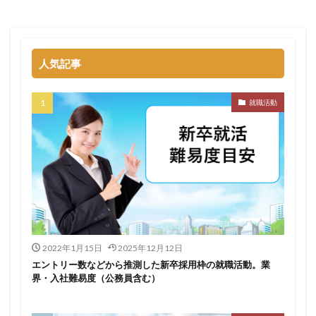
名門企業
合格率
受かった
内定直結型
厳しい
危ない
勝ち組
割合
初任給
初めて
出遅れ
出来ない
内定者 先輩合格者
人気記事
性格診断アプリ
情報系学部
会社辞めたい
若者
誰でも受かる業界
評判口コミ
評判
就職活動
見分け方
裁量権
行かない
落ちる確率
落ちてから
自己分析ツール
身バレ
自己分析
自己PR動画
職種
職務経歴書
職サークル
締切
第二新卒とは
第二新卒エージェントneo
第二新卒
超優良企業
転職
種類
長所
面談
面接
難易度
難しく考えすぎ
難しい
隠れホワイト企業
関西地方
2022年1月15日
2025年12月12日
エントリー数などから推測した新卒採用枠の就職活動。業
長所がわからない
適職診断ツール
界・入社難易度（公務員含む）
転職エージェント
適性検査
遅い時期
遅い
進路決まらない
逆質問
逆求人
退会出来ない