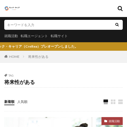
キーワード
就職活動
転職エージェント
転職サイト
就職活動
転職エージェント
転職サイト
カテゴリー
eRea）プレオープンしました。
HOME
将来性がある
タグ
TAG
将来性がある
〇〇力
宮城県仙台市
就活エージェントneo
就活エージェント
就活
少ない
将来性がある
将来が不安
専門商社
対処方法
実力主義
新着順
人気順
就活会議
安定
安全
学生就業支援センター
学歴フィルター
女性
大阪府
大手子会社
就職活動
大手人気企業
大手
就活サイト
就活塾