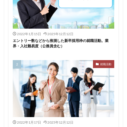
スポチャレ
スポーツフィールド
スポーツ
スカウトサイト
デューダ
スーツ
しんどい
シンクトワイス
ジョブラス
ジョブトラ
ジョブティービー
ジョブスプリング
2022年1月15日
2025年12月12日
システムエンジニア
ジェイック
テストセンター
エントリー数などから推測した新卒採用枠の就職活動。業
どこから
ボロボロ
ブラック入ってはいけない
界・入社難易度（公務員含む）
ボーナス込み
ポート株式会社
ベンチャー企業
ベクトル
ペースボックス
プログラミング
就職活動
プログラマー
フリナビ
フリーター
フューチャーファインダー
どこでもいい
ビズリーチ・キャンパス
バレない
ハタラクティブ
ネオキャリア
ニート
どんな性格の人
どんな仕事が向いている
とりあえず
どっち
高卒
2022年1月17日
2025年12月12日
検索