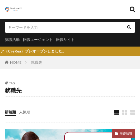
キーワード
就職活動
転職エージェント
転職サイト
就職活動
転職エージェント
転職サイト
カテゴリー
）プレオープンしました。
HOME
就職先
タグ
TAG
就職先
〇〇力
宮城県仙台市
就活エージェントneo
就活エージェント
就活
少ない
将来性がある
将来が不安
専門商社
対処方法
実力主義
新着順
人気順
就活会議
安定
安全
学生就業支援センター
学歴フィルター
女性
大阪府
大手子会社
基礎知識
大手人気企業
大手
就活サイト
就活塾