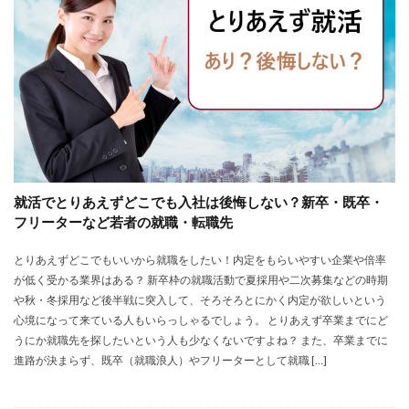
大卒新卒
履歴書
性格一覧
志望動機
心理テスト
後悔
強みが見つからない
強み
平均年収
平均
就職浪人
就職
就職支援先
就職情報サイト
就職出来る
就職先
就職偏差値
就職できない
就職サイト
就職カレッジ
就職shop
大学院
大企業
怪しい
優良企業
内定の割合
内定が欲しい
就活でとりあえずどこでも入社は後悔しない？新卒・既卒・
内定がもらえない
内定がない
内定がすぐ出る企業
フリーターなど若者の就職・転職先
公務員試験
全落ち
優良企業ランキング
優良
とりあえずどこでもいいから就職をしたい！内定をもらいやすい企業や倍率
内定出るのが早い
倍率が低い
信頼できる
が低く受かる業界はある？ 新卒枠の就職活動で夏採用や二次募集などの時期
例文集
使いわけ
何社受ける？10社少ない
や秋・冬採用など後半戦に突入して、そろそろとにかく内定が欲しいという
何個
何がしたいかわからない
体験談
心境になって来ている人もいらっしゃるでしょう。 とりあえず卒業までにど
うにか就職先を探したいという人も少なくないですよね？ また、卒業までに
体育会系
内定をもらいやすい
内定欲しい
進路が決まらず、既卒（就職浪人）やフリーターとして就職 […]
外資就活ドットコム
口コミ
夏採用
場所
固定残業代
営業以外
問題集
向いていない