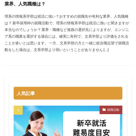
業界、人気職種は？
みなし手当
やり方
ミドルベンチャー
理系の情報系学部は就活に強い？おすすめの就職先や有利な業界、人気職種
ミーツカンパニー
まったり
マエノメリ
は？ 新卒採用枠の就職活動で、理系の情報系学部は就活に強いと聞きますが
マイナビ新卒紹介
マイナビジョブ20'sスカウト
本当なのでしょうか？ 業界・職種など進路の選択先によりますが、エンジニ
マイナビジョブ20's
マイナビ
マーケティング
ア系の職業を選択する場合には、確実に有利で、文系学部より評価をされる
ことが多いとは思います。 一方、文系学部の方と一緒に総合職志望で就職活
やりたくない
やり方がわからない
動をした場合は、文系学部より弱いということがありません […]
ホワイト企業ランキング
不人気業界
人生終了
二次面接
二次募集
事務職
九州地方
中小企業
中堅企業
不利
一覧
ユニスタイル
一般事務
一生
一次面接
ワンキャリア
わからない
レバテックルーキー
人気記事
リクナビ就職エージェント
リクナビ
ランキング
マーケッター
ホワイト企業
シェア
就職活動
スタートアップ
ディグアップキャリア
ツノル
タイプ
スポナビキャリア
スポチョク