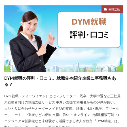
名門企業
合格率
受かった
内定直結型
転職活動
厳しい
危ない
勝ち組
割合
初任給
初めて
出遅れ
出来ない
内定者 先輩合格者
性格診断アプリ
情報系学部
会社辞めたい
若者
誰でも受かる業界
評判口コミ
評判
見分け方
裁量権
行かない
落ちる確率
落ちてから
自己分析ツール
身バレ
自己分析
自己PR動画
職種
職務経歴書
職サークル
締切
第二新卒とは
第二新卒エージェントneo
DYM就職の評判・口コミ。就職先や紹介企業に事務職もあ
第二新卒
超優良企業
転職
種類
長所
る？
面談
面接
難易度
難しく考えすぎ
DYM就職（ディーワイエム）とは？フリーター・既卒・大学中退など正社員
難しい
隠れホワイト企業
関西地方
未経験者向けの就職支援サービス 手厚い支援で利用者からの評判が良い。一
長所がわからない
適職診断ツール
人ひとりに合わせたオーダーメイド型の支援。 評価： 4.0・既卒、フリータ
ー、ニート、中退者など20代の支援に強い ・オンラインで就職相談可能 ・IT
転職エージェント
適性検査
遅い時期
遅い
エンジニアや営業職など未経験から活躍できる求人が豊富 『DYM就職』は、
進路決まらない
逆質問
逆求人
退会出来ない