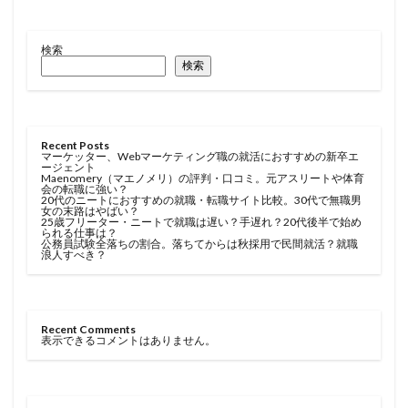
検索
検索
Recent Posts
マーケッター、Webマーケティング職の就活におすすめの新卒エ
ージェント
Maenomery（マエノメリ）の評判・口コミ。元アスリートや体育
会の転職に強い？
20代のニートにおすすめの就職・転職サイト比較。30代で無職男
女の末路はやばい？
25歳フリーター・ニートで就職は遅い？手遅れ？20代後半で始め
られる仕事は？
公務員試験全落ちの割合。落ちてからは秋採用で民間就活？就職
浪人すべき？
Recent Comments
表示できるコメントはありません。