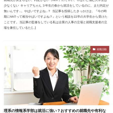
少なくない キャリアちゃん ３年生の春から就活をしているのに、まだ内定が
サポーターズ
20代前半
Career Select
無いんです…。やばいですよね…？ 当記事を投稿したきっかけは、『今の時
CAMPUS CAREER
8月
7月
6月
期にNNTって相当やばいですよね？』という相談を22卒の大学生から受けた
45時間以上
30代
25歳
20代
ことです。 当記事の監修をしている私は企業の人事の立場と就職支援者の立
場を兼任しているた […]
dodaキャンパス
20万
2025卒
2024卒
2024
2023
1月
1年目
1ヵ月未満
12月
DiG UP CAREER
DYM就職
Sier
就職活動
JOBTV
SE
Re就活
Premiumスカウト
pacebox
ONECAREER
OfferBox
NNT
Meets Company
Maenomery
JobSpring
ES
JOBRASS新卒
JAIC
IT求人ナビ
IT企業
ITばかり
ITエンジニア
irodasSALON
Goodfind
FutureFinder
グッドファインド
サロン
仕事きつい
メガベンチャー
やめとけ
やめても生きていける
やめたい
やばい会社
理系の情報系学部は就活に強い？おすすめの就職先や有利な
やばい
もう無理
めんどくさい
メンタル