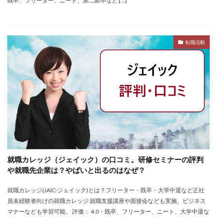
既卒、フリーター、ニート、第二新卒など […]
転職できる
転職サイト
穴場
私服
愛知県名古屋市
既卒
朝日学情ナビ
服装
有名企業
最終面接
書けない
書かない
転職活動
早期選考時期
早期選考
新卒採用
東北地方
新卒応援ハローワーク
新卒
支援先
探し方
持ち駒ゼロ
手遅れ
手取り15万
成長
成果主義
未経験
東海地方
福岡県
泣くほど嫌い
相談
甘い
理系ナビ
理系
狙い目
無理
無料ダウンロード
無料
活躍
決まらない
株式会社ジールコミュニケーションズ
求人探し方
就職カレッジ（ジェイック）の口コミ。研修セミナーの評判
や就職先企業は？やばいと出るのはなぜ？
求人
比較
正社員
業界診断
業界別
株式会社ローカルイノベーション
株式会社リアライブ
就職カレッジ(JAIC-ジェイック)とは？フリーター・既卒・大学中退など正社
株式会社パフ
体育会
企業一覧
11月
員未経験者向けの就職カレッジ 就職支援講座や面接会なども実施。ビジネス
マナーなども学習可能。 評価： 4.0・既卒、フリーター、ニート、大学中退な
アプリ
インターンシップ
インターン