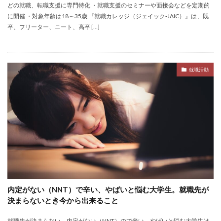
どの就職、転職支援に専門特化 ・就職支援のセミナーや面接会などを定期的
イロダスサロン
イベント
いつから
いくら
に開催 ・対象年齢は18～35歳 『就職カレッジ（ジェイック‐JAIC）』は、既
いくつ
いい就職ドットコム
卒、フリーター、ニート、高卒 […]
アスリートエージェント
インタツアー
あさがくナビ
あきらめ
アカリク就職エージェント
就職活動
アカリクWEB
webマーケティング
WEBテスト
UZUZ
URL
unistyle
インターンシップガイド
ウズキャリ
TSUNORU
キャリch
キャンパスキャリア
キャリチャン
キャリセン就活エージェント
キャリアパーク
キャリアチケットスカウト
キャリアチケット
キャリアセレクト
キャリアスタート
キミスカ
エンジニア
カレンダー
かからない大学
内定がない（NNT）で辛い、やばいと悩む大学生。就職先が
オファーボックス
オファーサービス
おすすめ
決まらないとき今から出来ること
エントリーシート（ES）
エントリーシート
エントリー
エンジニア就活
type就活
SPI
就職先が決まらない、内定がない（NNT）ので辛い、やばいと悩む大学生は