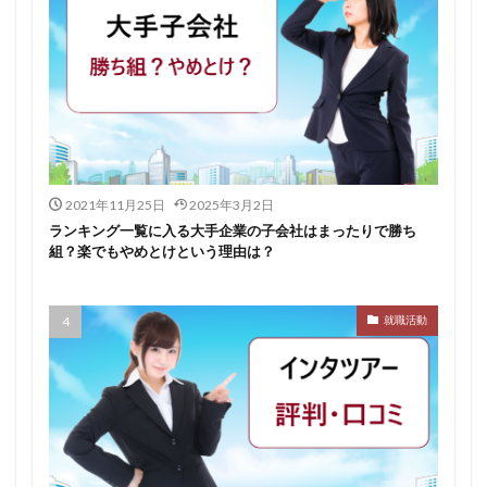
みなし手当
やり方
ミドルベンチャー
ミーツカンパニー
まったり
マエノメリ
マイナビ新卒紹介
マイナビジョブ20'sスカウト
マイナビジョブ20's
マイナビ
マーケティング
やりたくない
やり方がわからない
ホワイト企業ランキング
不人気業界
人生終了
2021年11月25日
2025年3月2日
二次面接
二次募集
事務職
九州地方
ランキング一覧に入る大手企業の子会社はまったりで勝ち
組？楽でもやめとけという理由は？
中小企業
中堅企業
不利
一覧
ユニスタイル
一般事務
一生
一次面接
就職活動
ワンキャリア
わからない
レバテックルーキー
リクナビ就職エージェント
リクナビ
ランキング
マーケッター
ホワイト企業
シェア
スタートアップ
ディグアップキャリア
ツノル
タイプ
スポナビキャリア
スポチョク