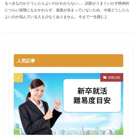
るべきなのかどうしたらよいのかわからない…」 試験がうまくいかず精神的
イロダスサロン
イベント
いつから
いくら
につらい状態にもかかわらず、進路が決まっていないため、今後どうしたら
いくつ
いい就職ドットコム
よいのか悩んでいる人も少なくありません。 今まで一生懸 […]
アスリートエージェント
インタツアー
あさがくナビ
あきらめ
アカリク就職エージェント
アカリクWEB
webマーケティング
WEBテスト
UZUZ
URL
unistyle
インターンシップガイド
人気記事
ウズキャリ
TSUNORU
キャリch
キャンパスキャリア
キャリチャン
就職活動
キャリセン就活エージェント
キャリアパーク
キャリアチケットスカウト
キャリアチケット
キャリアセレクト
キャリアスタート
キミスカ
エンジニア
カレンダー
かからない大学
オファーボックス
オファーサービス
おすすめ
エントリーシート（ES）
エントリーシート
エントリー
エンジニア就活
type就活
SPI