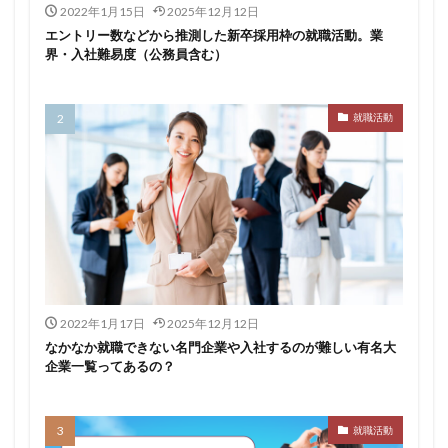
2022年1月15日
2025年12月12日
サポーターズ
20代前半
Career Select
エントリー数などから推測した新卒採用枠の就職活動。業
界・入社難易度（公務員含む）
CAMPUS CAREER
8月
7月
6月
45時間以上
30代
25歳
20代
dodaキャンパス
20万
2025卒
2024卒
就職活動
2024
2023
1月
1年目
1ヵ月未満
12月
DiG UP CAREER
DYM就職
Sier
JOBTV
SE
Re就活
Premiumスカウト
pacebox
ONECAREER
OfferBox
NNT
Meets Company
Maenomery
JobSpring
ES
JOBRASS新卒
JAIC
IT求人ナビ
IT企業
2022年1月17日
2025年12月12日
ITばかり
ITエンジニア
irodasSALON
なかなか就職できない名門企業や入社するのが難しい有名大
Goodfind
FutureFinder
グッドファインド
企業一覧ってあるの？
サロン
仕事きつい
メガベンチャー
やめとけ
やめても生きていける
やめたい
やばい会社
就職活動
やばい
もう無理
めんどくさい
メンタル