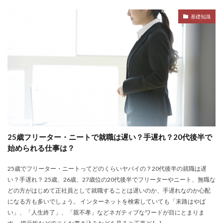
名門企業
合格率
受かった
内定直結型
基礎知識
厳しい
危ない
勝ち組
割合
初任給
初めて
出遅れ
出来ない
内定者 先輩合格者
性格診断アプリ
情報系学部
会社辞めたい
若者
誰でも受かる業界
評判口コミ
評判
見分け方
裁量権
行かない
落ちる確率
落ちてから
自己分析ツール
身バレ
自己分析
自己PR動画
職種
職務経歴書
職サークル
締切
第二新卒とは
第二新卒エージェントneo
25歳フリーター・ニートで就職は遅い？手遅れ？20代後半で
第二新卒
超優良企業
転職
種類
長所
始められる仕事は？
面談
面接
難易度
難しく考えすぎ
25歳でフリーター・ニートってどのくらいヤバイの？20代後半の就職は遅
難しい
隠れホワイト企業
関西地方
い？手遅れ？ 25歳、26歳、27歳位の20代後半でフリーターやニート、無職な
長所がわからない
適職診断ツール
どの方がはじめて正社員として就職することは遅いのか、手遅れなのか心配
になる方も多いでしょう。 インターネットを検索していても「末路はやば
転職エージェント
適性検査
遅い時期
遅い
い」、「人生終了」、「親不孝」などネガティブなワードが目にとまりま
進路決まらない
逆質問
逆求人
退会出来ない