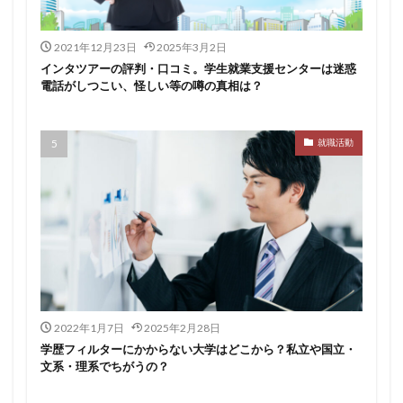
スポチャレ
スポーツフィールド
スポーツ
スカウトサイト
デューダ
スーツ
しんどい
2021年12月23日
2025年3月2日
シンクトワイス
ジョブラス
ジョブトラ
インタツアーの評判・口コミ。学生就業支援センターは迷惑
ジョブティービー
ジョブスプリング
電話がしつこい、怪しい等の噂の真相は？
システムエンジニア
ジェイック
テストセンター
どこから
ボロボロ
ブラック入ってはいけない
就職活動
ボーナス込み
ポート株式会社
ベンチャー企業
ベクトル
ペースボックス
プログラミング
プログラマー
フリナビ
フリーター
フューチャーファインダー
どこでもいい
ビズリーチ・キャンパス
バレない
ハタラクティブ
ネオキャリア
ニート
どんな性格の人
どんな仕事が向いている
とりあえず
どっち
2022年1月7日
2025年2月28日
学歴フィルターにかからない大学はどこから？私立や国立・
高卒
文系・理系でちがうの？
検索