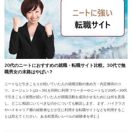
大卒新卒
履歴書
性格一覧
志望動機
心理テスト
後悔
強みが見つからない
強み
平均年収
平均
就職浪人
就職
就職支援先
就職情報サイト
就職出来る
就職先
就職偏差値
就職できない
就職サイト
就職カレッジ
就職shop
大学院
大企業
怪しい
優良企業
内定の割合
内定が欲しい
20代のニートにおすすめの就職・転職サイト比較。30代で無
内定がもらえない
内定がない
内定がすぐ出る企業
職男女の末路はやばい？
公務員試験
全落ち
優良企業ランキング
優良
ニートなど引きこもりが続いていた人の就職活動の進め方・内定獲得のコ
内定出るのが早い
倍率が低い
信頼できる
ツ。エージェントは2～3社を同時に利用 フリーターやニートなど20代～30代
例文集
使いわけ
何社受ける？10社少ない
で引きこもり状態が続いていた人が就職活動を成功させるためには何を意識
何個
何がしたいかわからない
体験談
し、どこに相談にいくべきなのかについても解説します。 まず、ハイクラス
やハイキャリア層の経験者などが主に利用する転職サイトなどを利用するこ
体育会系
内定をもらいやすい
内定欲しい
とは控えてください。 ある程度高いレベルの経験者を求 […]
外資就活ドットコム
口コミ
夏採用
場所
固定残業代
営業以外
問題集
向いていない