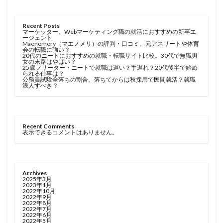
Recent Posts
マーケッター、Webマーケティング職の就活におすすめの新卒エ
ージェント
Maenomery（マエノメリ）の評判・口コミ。元アスリートや体育
会の転職に強い？
20代のニートにおすすめの就職・転職サイト比較。30代で無職男
女の末路はやばい？
25歳フリーター・ニートで就職は遅い？手遅れ？20代後半で始め
られる仕事は？
公務員試験全落ちの割合。落ちてからは秋採用で民間就活？就職
浪人すべき？
Recent Comments
表示できるコメントはありません。
Archives
2025年3月
2023年1月
2022年10月
2022年9月
2022年8月
2022年7月
2022年6月
2022年5月