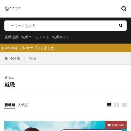
キーワード
就職活動
転職エージェント
転職サイト
就職活動
転職エージェント
転職サイト
カテゴリー
レオープンしました。
HOME
就職
タグ
TAG
就職
〇〇力
宮城県仙台市
就活エージェントneo
就活エージェント
就活
少ない
将来性がある
将来が不安
専門商社
対処方法
実力主義
新着順
人気順
就活会議
安定
安全
学生就業支援センター
学歴フィルター
女性
大阪府
大手子会社
転職活動
大手人気企業
大手
就活サイト
就活塾