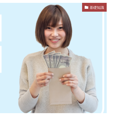
基礎知識
業
公務員試験
全落ち
優良企業ランキング
優良
内定出
信頼できる
例文集
使いわけ
何社受ける？10社少ない
何個
らない
体験談
体育会系
内定をもらいやすい
内定欲しい
ム
口コミ
夏採用
場所
固定残業代
営業以外
問題
格率
受かった
内定直結型
厳しい
危ない
勝ち組
れ
出来ない
内定者 先輩合格者
性格診断アプリ
情報系学部
受かる業界
評判口コミ
評判
見分け方
裁量権
行かない
自己分析ツール
身バレ
自己分析
自己PR動画
職種
職務
締切
第二新卒とは
第二新卒エージェントneo
第二新卒
超優
面談
面接
難易度
難しく考えすぎ
難しい
隠れホワ
所がわからない
適職診断ツール
転職エージェント
適性検査
逆質問
逆求人
退会出来ない
転職できる
転職サイト
既卒
朝日学情ナビ
服装
有名企業
最終面接
書けな
早期選考
新卒採用
東北地方
新卒応援ハローワーク
新卒
駒ゼロ
手遅れ
手取り15万
成長
成果主義
未経験