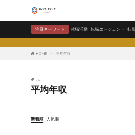
就職活動
転職エージ
注目キーワード
就職活動
転職エージェント
転
カテゴリー
HOME
平均年収
タグ
TAG
〇〇力
宮城
平均年収
将来が不安
学歴フィルター
大卒新卒
履
平均年収
平
新着順
人気順
就職偏差値
怪しい
優良