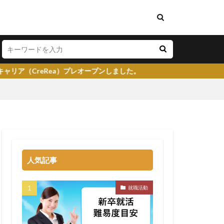
プレオープンしました。
い
将来性がある
学生就業支援センター
人気記事
イト
就活塾
らない
強み
就職活動
る
就職先
大企業