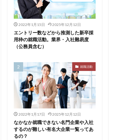
るのが早い
2022年1月15日
2025年12月12日
エントリー数などから推測した新卒採
集
向いていない
用枠の就職活動。業界・入社難易度
（公務員含む）
割合
初任給
会社辞めたい
落ちる確率
就職活動
経歴書
良企業
転職
イト企業
遅い時期
遅い
穴場
私服
2022年1月17日
2025年12月12日
い
書かない
なかなか就職できない名門企業や入社
するのが難しい有名大企業一覧ってあ
支援先
るの？
東海地方