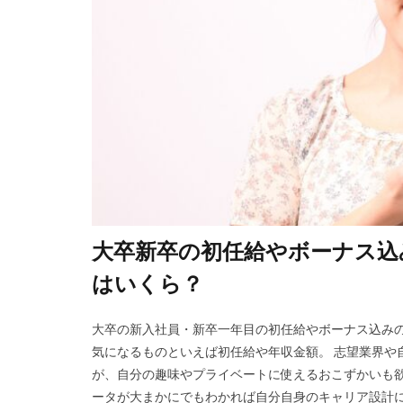
DiG UP CAREER
ONECAREER
JOBRASS新卒
Goodfind
Fu
やめても生きてい
みなし手当
マイナビ新卒紹介
やりたくない
二次募集
事
大卒新卒の初任給やボーナス込
一般事務
一
リクナビ就職エー
はいくら？
スタートアップ
スポチャレ
大卒の新入社員・新卒一年目の初任給やボーナス込みの
気になるものといえば初任給や年収金額。 志望業界や
シンクトワイス
が、自分の趣味やプライベートに使えるおこずかいも欲
システムエンジニ
ータが大まかにでもわかれば自分自身のキャリア設計に少