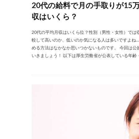
20代の給料で月の手取りが15
福岡県
泣く
収はいくら？
無料
活躍
正社員
業界
20代の平均月収はいくら位？性別（男性・女性）では
体育会
企業
較して高いのか、低いのか気になる人は多いですよね…
イベント
い
める方法はなかなか思いつかないものです。 今回は公
いきましょう！ 以下は厚生労働省が公表している年齢・
インタツアー
webマーケティン
ウズキャリ
キャリセン就活エ
キャリアセレクト
オファーボックス
エントリー
CAMPUS CAREER
20万
2025卒