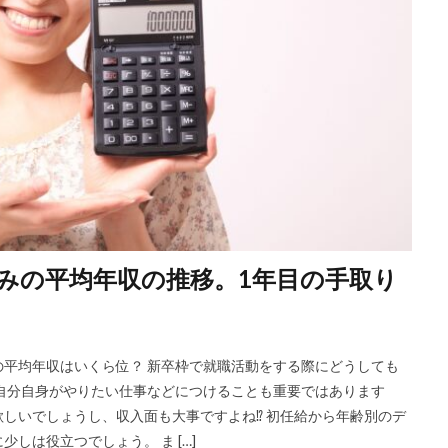
DYM就職
Sier
JOBTV
SE
Re就活
Premiumスカウ
OfferBox
NNT
Meets Company
Maenomery
JobSpring
JAIC
IT求人ナビ
IT企業
ITばかり
ITエンジニア
irod
tureFinder
グッドファインド
サロン
仕事きつい
メガベン
ける
やめたい
やばい会社
やばい
もう無理
めんどくさ
やり方
ミドルベンチャー
ミーツカンパニー
まったり
マエノ
マイナビジョブ20'sスカウト
マイナビジョブ20's
マイナビ
やり方がわからない
ホワイト企業ランキング
不人気業界
人生終
務職
九州地方
中小企業
中堅企業
不利
一覧
ユニ
みの平均年収の推移。1年目の手取り
生
一次面接
ワンキャリア
わからない
レバテックルーキー
ジェント
リクナビ
ランキング
マーケッター
ホワイト企業
ディグアップキャリア
ツノル
タイプ
スポナビキャリア
スポーツフィールド
スポーツ
スカウトサイト
デューダ
スー
平均年収はいくら位？ 新卒枠で就職活動をする際にどうしても
自分自身がやりたい仕事などにつけることも重要ではあります
ジョブラス
ジョブトラ
ジョブティービー
ジョブスプリング
しいでしょうし、収入面も大事ですよね⁉ 初任給から年齢別のデ
ア
ジェイック
テストセンター
どこから
ボロボロ
しは役立つでしょう。 ま […]