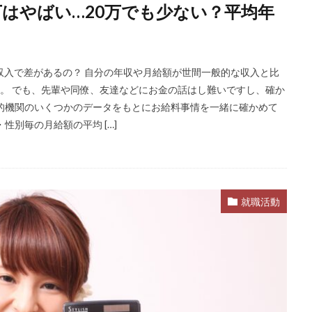
万はやばい…20万でも少ない？平均年
ほど嫌い
相談
甘い
理系ナビ
理系
狙い目
無理
決まらない
株式会社ジールコミュニケーションズ
求人探し方
診断
業界別
株式会社ローカルイノベーション
株式会社リアライブ
収入で差があるの？ 自分の年収や月給額が世間一般的な収入と比
一覧
11月
アプリ
インターンシップ
インターン
イロダ
。 でも、先輩や同僚、友達などにお金の話はし難いですし、確か
つから
いくら
いくつ
いい就職ドットコム
アスリートエージ
的機関のいくつかのデータをもとにお給料事情を一緒に確かめて
性別毎の月給額の平均 […]
あさがくナビ
あきらめ
アカリク就職エージェント
アカリクWE
グ
WEBテスト
UZUZ
URL
unistyle
インターンシップガ
TSUNORU
キャリch
キャンパスキャリア
キャリチャン
ージェント
キャリアパーク
キャリアチケットスカウト
キャリアチ
就職活動
キャリアスタート
キミスカ
エンジニア
カレンダー
か
オファーサービス
おすすめ
エントリーシート（ES）
エント
エンジニア就活
type就活
SPI
サポーターズ
20代前半
C
8月
7月
6月
45時間以上
30代
25歳
20代
2024卒
2024
2023
1月
1年目
1ヵ月未満