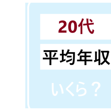
内定がすぐ出る企
倍率が低い
何がしたいかわか
外資就活ドットコ
名門企業
合
初めて
出遅
若者
誰でも
落ちてから
職サークル
種類
長所
関西地方
長
進路決まらない
愛知県名古屋市
早期選考時期
探し方
持ち