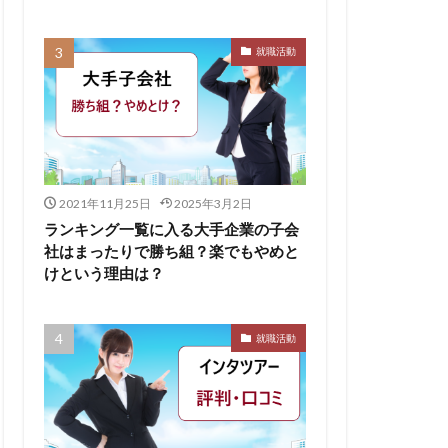
無料ダウンロード
就職活動
求人
比較
株式会社パフ
スサロン
ェント
B
2021年11月25日
2025年3月2日
イド
ランキング一覧に入る大手企業の子会
社はまったりで勝ち組？楽でもやめと
ケット
けという理由は？
からない大学
リーシート
就職活動
areer Select
dodaキャンパス
12月