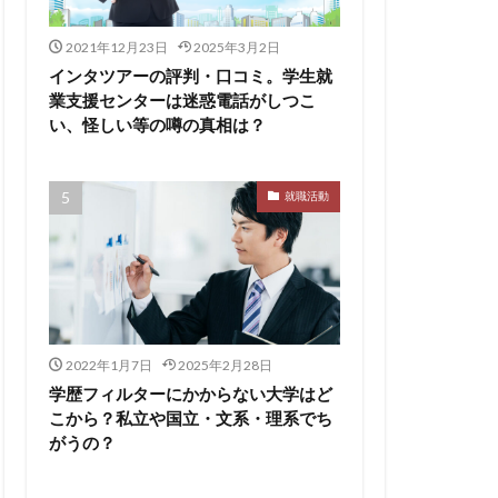
ト
pacebox
ES
2021年12月23日
2025年3月2日
asSALON
インタツアーの評判・口コミ。学生就
業支援センターは迷惑電話がしつこ
チャー
やめとけ
い、怪しい等の噂の真相は？
い
メンタル
メリ
就職活動
マーケティング
了
二次面接
スタイル
シェア
2022年1月7日
2025年2月28日
スポチョク
学歴フィルターにかからない大学はど
ツ
しんどい
こから？私立や国立・文系・理系でち
がうの？