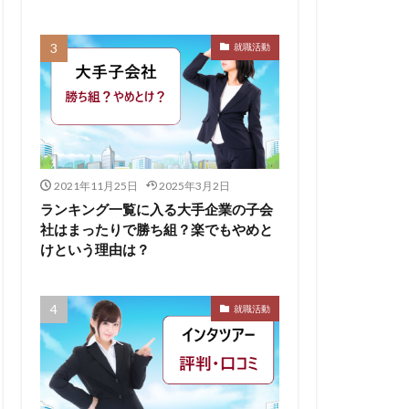
無料ダウンロード
就職活動
求人
比較
株式会社パフ
スサロン
ェント
B
2021年11月25日
2025年3月2日
イド
ランキング一覧に入る大手企業の子会
社はまったりで勝ち組？楽でもやめと
ケット
けという理由は？
からない大学
リーシート
就職活動
areer Select
dodaキャンパス
12月