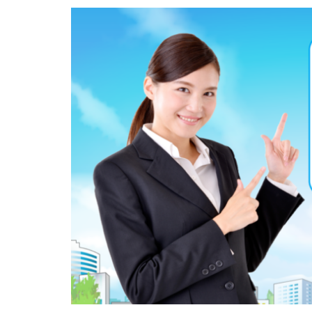
内定がすぐ出る企
倍率が低い
何がしたいかわか
外資就活ドットコ
名門企業
合
初めて
出遅
若者
誰でも
落ちてから
職サークル
種類
長所
関西地方
長
進路決まらない
愛知県名古屋市
早期選考時期
探し方
持ち