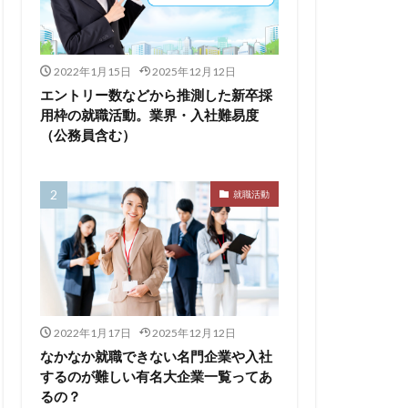
るのが早い
2022年1月15日
2025年12月12日
エントリー数などから推測した新卒採
集
向いていない
用枠の就職活動。業界・入社難易度
（公務員含む）
割合
初任給
会社辞めたい
落ちる確率
就職活動
経歴書
良企業
転職
イト企業
遅い時期
遅い
穴場
私服
2022年1月17日
2025年12月12日
い
書かない
なかなか就職できない名門企業や入社
するのが難しい有名大企業一覧ってあ
支援先
るの？
東海地方