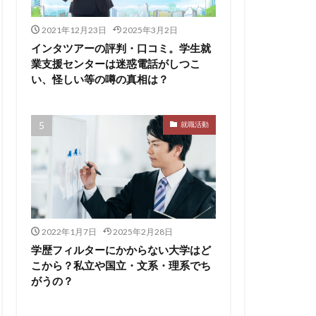
ト
pacebox
ES
2021年12月23日
2025年3月2日
asSALON
インタツアーの評判・口コミ。学生就
業支援センターは迷惑電話がしつこ
チャー
やめとけ
い、怪しい等の噂の真相は？
い
メンタル
メリ
就職活動
マーケティング
了
二次面接
スタイル
シェア
2022年1月7日
2025年2月28日
スポチョク
学歴フィルターにかからない大学はど
ツ
しんどい
こから？私立や国立・文系・理系でち
がうの？