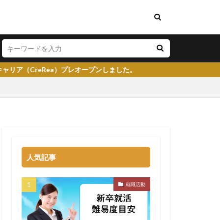
）プレオープンしました。
い
将来性がある
学生就業支援センター
人気記事
イト
就活塾
らない
強み
就職活動
る
就職先
大企業