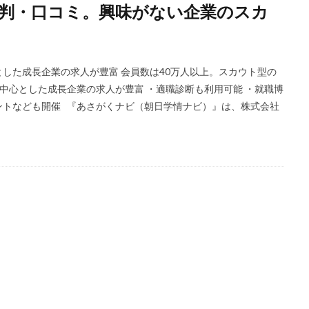
判・口コミ。興味がない企業のスカ
ほど嫌い
相談
甘い
理系ナビ
理系
狙い目
無理
決まらない
株式会社ジールコミュニケーションズ
求人探し方
診断
業界別
株式会社ローカルイノベーション
株式会社リアライブ
した成長企業の求人が豊富 会員数は40万人以上。スカウト型の
一覧
11月
アプリ
インターンシップ
インターン
イロダ
業を中心とした成長企業の求人が豊富 ・適職診断も利用可能 ・就職博
つから
いくら
いくつ
いい就職ドットコム
アスリートエージ
ントなども開催 『あさがくナビ（朝日学情ナビ）』は、株式会社
あさがくナビ
あきらめ
アカリク就職エージェント
アカリクWE
グ
WEBテスト
UZUZ
URL
unistyle
インターンシップガ
TSUNORU
キャリch
キャンパスキャリア
キャリチャン
ージェント
キャリアパーク
キャリアチケットスカウト
キャリアチ
キャリアスタート
キミスカ
エンジニア
カレンダー
か
オファーサービス
おすすめ
エントリーシート（ES）
エント
エンジニア就活
type就活
SPI
サポーターズ
20代前半
C
8月
7月
6月
45時間以上
30代
25歳
20代
2024卒
2024
2023
1月
1年目
1ヵ月未満