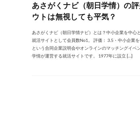
あさがくナビ（朝日学情）の評
福岡県
泣く
ウトは無視しても平気？
無料
活躍
正社員
業界
あさがくナビ（朝日学情ナビ）とは？中小企業を中心と
体育会
企業
就活サイトとして会員数No1。 評価： 3.5・中小企
イベント
い
という合同企業説明会やオンラインのマッチングイベ
学情が運営する就活サイトです。 1977年に設立 […]
インタツアー
webマーケティン
ウズキャリ
キャリセン就活エ
キャリアセレクト
オファーボックス
エントリー
CAMPUS CAREER
20万
2025卒