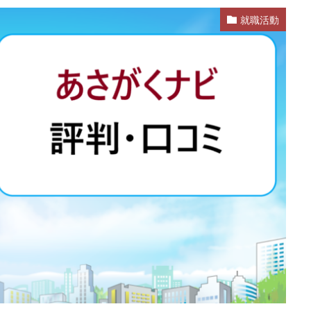
就職活動
業
公務員試験
全落ち
優良企業ランキング
優良
内定出
信頼できる
例文集
使いわけ
何社受ける？10社少ない
何個
らない
体験談
体育会系
内定をもらいやすい
内定欲しい
ム
口コミ
夏採用
場所
固定残業代
営業以外
問題
格率
受かった
内定直結型
厳しい
危ない
勝ち組
れ
出来ない
内定者 先輩合格者
性格診断アプリ
情報系学部
受かる業界
評判口コミ
評判
見分け方
裁量権
行かない
自己分析ツール
身バレ
自己分析
自己PR動画
職種
職務
締切
第二新卒とは
第二新卒エージェントneo
第二新卒
超優
面談
面接
難易度
難しく考えすぎ
難しい
隠れホワ
所がわからない
適職診断ツール
転職エージェント
適性検査
逆質問
逆求人
退会出来ない
転職できる
転職サイト
既卒
朝日学情ナビ
服装
有名企業
最終面接
書けな
早期選考
新卒採用
東北地方
新卒応援ハローワーク
新卒
駒ゼロ
手遅れ
手取り15万
成長
成果主義
未経験