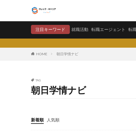
就職活動
転職エージ
注目キーワード
就職活動
転職エージェント
転
カテゴリー
HOME
朝日学情ナビ
タグ
TAG
〇〇力
宮城
朝日学情ナビ
将来が不安
学歴フィルター
大卒新卒
履
平均年収
平
新着順
人気順
就職偏差値
怪しい
優良