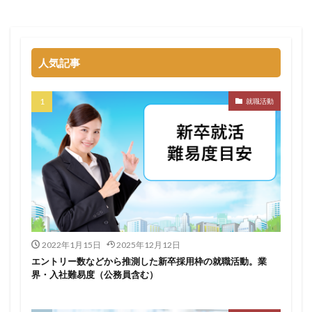
名門企業
合格率
受かった
内定直結型
厳しい
危ない
勝ち組
割合
初任給
初めて
出遅れ
出来ない
内定者 先輩合格者
人気記事
性格診断アプリ
情報系学部
会社辞めたい
若者
誰でも受かる業界
評判口コミ
評判
就職活動
見分け方
裁量権
行かない
落ちる確率
落ちてから
自己分析ツール
身バレ
自己分析
自己PR動画
職種
職務経歴書
職サークル
締切
第二新卒とは
第二新卒エージェントneo
第二新卒
超優良企業
転職
種類
長所
面談
面接
難易度
難しく考えすぎ
難しい
隠れホワイト企業
関西地方
2022年1月15日
2025年12月12日
エントリー数などから推測した新卒採用枠の就職活動。業
長所がわからない
適職診断ツール
界・入社難易度（公務員含む）
転職エージェント
適性検査
遅い時期
遅い
進路決まらない
逆質問
逆求人
退会出来ない