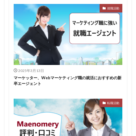
就職活動
みなし手当
やり方
ミドルベンチャー
ミーツカンパニー
まったり
マエノメリ
マイナビ新卒紹介
マイナビジョブ20'sスカウト
マイナビジョブ20's
マイナビ
マーケティング
やりたくない
やり方がわからない
ホワイト企業ランキング
不人気業界
人生終了
二次面接
二次募集
事務職
九州地方
2025年3月13日
中小企業
中堅企業
不利
一覧
マーケッター、Webマーケティング職の就活におすすめの新
ユニスタイル
一般事務
一生
一次面接
卒エージェント
ワンキャリア
わからない
レバテックルーキー
リクナビ就職エージェント
リクナビ
ランキング
転職活動
マーケッター
ホワイト企業
シェア
スタートアップ
ディグアップキャリア
ツノル
タイプ
スポナビキャリア
スポチョク