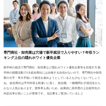
大卒新卒
履歴書
性格一覧
志望動機
心理テスト
後悔
強みが見つからない
強み
平均年収
平均
就職浪人
就職
就職支援先
就職情報サイト
就職出来る
就職先
就職偏差値
就職できない
就職サイト
就職カレッジ
就職shop
大学院
大企業
怪しい
優良企業
内定の割合
内定が欲しい
専門商社・卸売業は穴場で新卒就活で入りやすい？年収ラン
内定がもらえない
内定がない
内定がすぐ出る企業
キング上位の隠れホワイト優良企業
公務員試験
全落ち
優良企業ランキング
優良
新卒枠の就活で専門商社・卸売業など隠れホワイト優良企業等を目指す方 新
内定出るのが早い
倍率が低い
信頼できる
卒枠の就職活動で5大総合商社には合格する自信がないので、専門商社や卸売
例文集
使いわけ
何社受ける？10社少ない
業の大手・準大手狙いで就活を進めようとしている人も少なくないでしょう
何個
何がしたいかわからない
体験談
ね。 総合商社は平均年収も桁違いに高く、総合職、一般職問わず就活生から
かなり人気があります。競争率も高いため、結果的に高学歴の上位校学生の
体育会系
内定をもらいやすい
内定欲しい
内定比率が高いことが実情です。 当記事をご覧頂いている […]
外資就活ドットコム
口コミ
夏採用
場所
固定残業代
営業以外
問題集
向いていない