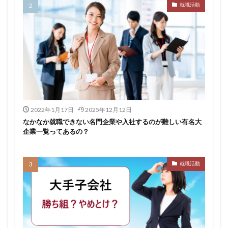
就職活動
転職できる
転職サイト
穴場
私服
愛知県名古屋市
既卒
朝日学情ナビ
服装
有名企業
最終面接
書けない
書かない
早期選考時期
早期選考
新卒採用
東北地方
新卒応援ハローワーク
新卒
支援先
探し方
持ち駒ゼロ
手遅れ
手取り15万
成長
成果主義
未経験
東海地方
福岡県
2022年1月17日
2025年12月12日
泣くほど嫌い
相談
甘い
理系ナビ
理系
なかなか就職できない名門企業や入社するのが難しい有名大
企業一覧ってあるの？
狙い目
無理
無料ダウンロード
無料
活躍
決まらない
株式会社ジールコミュニケーションズ
求人探し方
就職活動
求人
比較
正社員
業界診断
業界別
株式会社ローカルイノベーション
株式会社リアライブ
株式会社パフ
体育会
企業一覧
11月
アプリ
インターンシップ
インターン