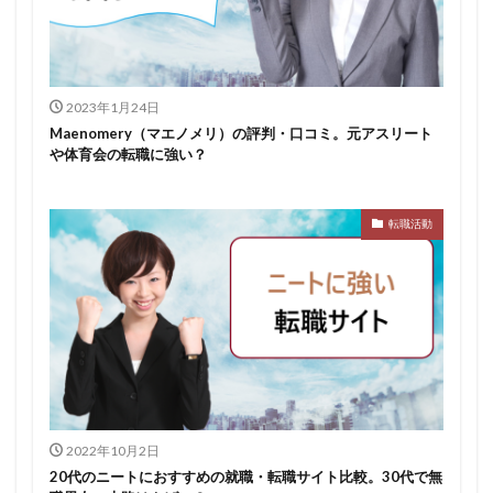
スポチャレ
スポーツフィールド
スポーツ
スカウトサイト
デューダ
スーツ
しんどい
シンクトワイス
ジョブラス
ジョブトラ
ジョブティービー
ジョブスプリング
2023年1月24日
Maenomery（マエノメリ）の評判・口コミ。元アスリート
システムエンジニア
ジェイック
テストセンター
や体育会の転職に強い？
どこから
ボロボロ
ブラック入ってはいけない
ボーナス込み
ポート株式会社
ベンチャー企業
転職活動
ベクトル
ペースボックス
プログラミング
プログラマー
フリナビ
フリーター
フューチャーファインダー
どこでもいい
ビズリーチ・キャンパス
バレない
ハタラクティブ
ネオキャリア
ニート
どんな性格の人
どんな仕事が向いている
とりあえず
どっち
高卒
2022年10月2日
20代のニートにおすすめの就職・転職サイト比較。30代で無
検索