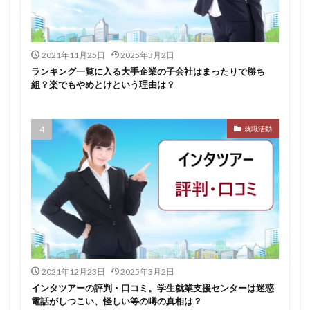
イロダスサロン
イベント
いつから
いくら
いくつ
いい就職ドットコム
2021年11月25日
2025年3月2日
アスリートエージェント
インタツアー
ランキング一覧に入る大手企業の子会社はまったりで勝ち
あさがくナビ
あきらめ
アカリク就職エージェント
組？楽でもやめとけという理由は？
アカリクWEB
webマーケティング
WEBテスト
UZUZ
URL
unistyle
インターンシップガイド
就職活動
ウズキャリ
TSUNORU
キャリch
キャンパスキャリア
キャリチャン
キャリセン就活エージェント
キャリアパーク
キャリアチケットスカウト
キャリアチケット
キャリアセレクト
キャリアスタート
キミスカ
エンジニア
カレンダー
かからない大学
オファーボックス
オファーサービス
おすすめ
2021年12月23日
2025年3月2日
エントリーシート（ES）
エントリーシート
インタツアーの評判・口コミ。学生就業支援センターは迷惑
電話がしつこい、怪しい等の噂の真相は？
エントリー
エンジニア就活
type就活
SPI