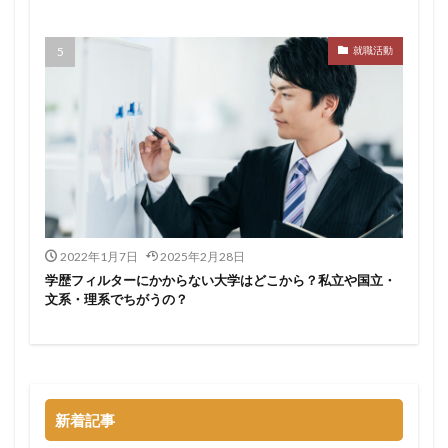
サポーターズ
20代前半
Career Select
就職活動
CAMPUS CAREER
8月
7月
6月
45時間以上
30代
25歳
20代
dodaキャンパス
20万
2025卒
2024卒
2024
2023
1月
1年目
1ヵ月未満
12月
DiG UP CAREER
DYM就職
Sier
JOBTV
SE
Re就活
Premiumスカウト
pacebox
ONECAREER
OfferBox
NNT
2022年1月7日
2025年2月28日
Meets Company
Maenomery
JobSpring
ES
学歴フィルターにかからない大学はどこから？私立や国立・
JOBRASS新卒
JAIC
IT求人ナビ
IT企業
文系・理系でちがうの？
ITばかり
ITエンジニア
irodasSALON
Goodfind
FutureFinder
グッドファインド
サロン
仕事きつい
メガベンチャー
やめとけ
やめても生きていける
やめたい
やばい会社
新着記事
やばい
もう無理
めんどくさい
メンタル