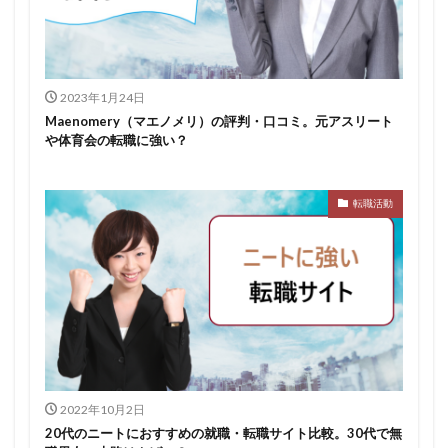
スポチャレ
スポーツフィールド
スポーツ
スカウトサイト
デューダ
スーツ
しんどい
シンクトワイス
ジョブラス
ジョブトラ
ジョブティービー
ジョブスプリング
2023年1月24日
Maenomery（マエノメリ）の評判・口コミ。元アスリート
システムエンジニア
ジェイック
テストセンター
や体育会の転職に強い？
どこから
ボロボロ
ブラック入ってはいけない
ボーナス込み
ポート株式会社
ベンチャー企業
転職活動
ベクトル
ペースボックス
プログラミング
プログラマー
フリナビ
フリーター
フューチャーファインダー
どこでもいい
ビズリーチ・キャンパス
バレない
ハタラクティブ
ネオキャリア
ニート
どんな性格の人
どんな仕事が向いている
とりあえず
どっち
高卒
2022年10月2日
20代のニートにおすすめの就職・転職サイト比較。30代で無
検索