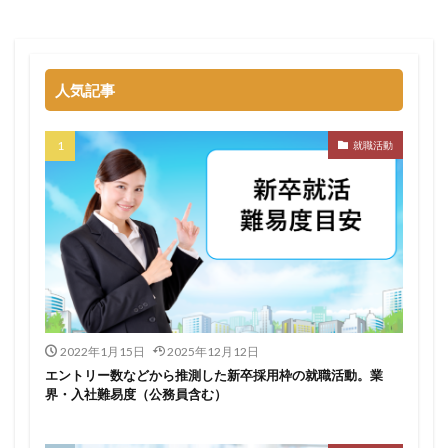
名門企業
合格率
受かった
内定直結型
厳しい
危ない
勝ち組
割合
初任給
初めて
出遅れ
出来ない
内定者 先輩合格者
人気記事
性格診断アプリ
情報系学部
会社辞めたい
若者
誰でも受かる業界
評判口コミ
評判
就職活動
見分け方
裁量権
行かない
落ちる確率
落ちてから
自己分析ツール
身バレ
自己分析
自己PR動画
職種
職務経歴書
職サークル
締切
第二新卒とは
第二新卒エージェントneo
第二新卒
超優良企業
転職
種類
長所
面談
面接
難易度
難しく考えすぎ
難しい
隠れホワイト企業
関西地方
2022年1月15日
2025年12月12日
エントリー数などから推測した新卒採用枠の就職活動。業
長所がわからない
適職診断ツール
界・入社難易度（公務員含む）
転職エージェント
適性検査
遅い時期
遅い
進路決まらない
逆質問
逆求人
退会出来ない