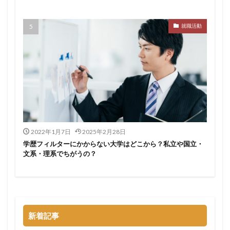
サポーターズ
20代前半
Career Select
就職活動
CAMPUS CAREER
8月
7月
6月
45時間以上
30代
25歳
20代
dodaキャンパス
20万
2025卒
2024卒
2024
2023
1月
1年目
1ヵ月未満
12月
DiG UP CAREER
DYM就職
Sier
JOBTV
SE
Re就活
Premiumスカウト
pacebox
ONECAREER
OfferBox
NNT
2022年1月7日
2025年2月28日
Meets Company
Maenomery
JobSpring
ES
学歴フィルターにかからない大学はどこから？私立や国立・
JOBRASS新卒
JAIC
IT求人ナビ
IT企業
文系・理系でちがうの？
ITばかり
ITエンジニア
irodasSALON
Goodfind
FutureFinder
グッドファインド
サロン
仕事きつい
メガベンチャー
やめとけ
やめても生きていける
やめたい
やばい会社
新着記事
やばい
もう無理
めんどくさい
メンタル