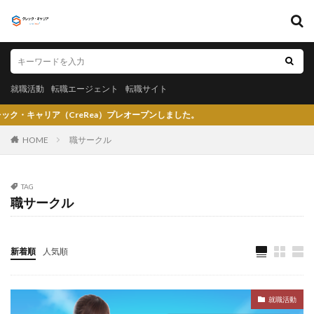
キーワード
就職活動
転職エージェント
転職サイト
就職活動
転職エージェント
転職サイト
カテゴリー
reRea）プレオープンしました。
HOME
職サークル
タグ
TAG
職サークル
〇〇力
宮城県仙台市
就活エージェントneo
就活エージェント
就活
少ない
将来性がある
将来が不安
専門商社
対処方法
実力主義
新着順
人気順
就活会議
安定
安全
学生就業支援センター
学歴フィルター
女性
大阪府
大手子会社
就職活動
大手人気企業
大手
就活サイト
就活塾