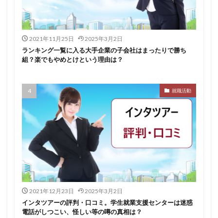
イロダスサロン
イベント
いつから
いくら
いくつ
いい就職ドットコム
2021年11月25日
2025年3月2日
アスリートエージェント
インタツアー
ランキング一覧に入る大手企業の子会社はまったりで勝ち
あさがくナビ
あきらめ
アカリク就職エージェント
組？楽でもやめとけという理由は？
アカリクWEB
webマーケティング
WEBテスト
UZUZ
URL
unistyle
インターンシップガイド
就職活動
ウズキャリ
TSUNORU
キャリch
キャンパスキャリア
キャリチャン
キャリセン就活エージェント
キャリアパーク
キャリアチケットスカウト
キャリアチケット
キャリアセレクト
キャリアスタート
キミスカ
エンジニア
カレンダー
かからない大学
オファーボックス
オファーサービス
おすすめ
2021年12月23日
2025年3月2日
エントリーシート（ES）
エントリーシート
インタツアーの評判・口コミ。学生就業支援センターは迷惑
電話がしつこい、怪しい等の噂の真相は？
エントリー
エンジニア就活
type就活
SPI