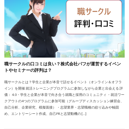
大卒新卒
履歴書
性格一覧
志望動機
心理テスト
後悔
強みが見つからない
強み
平均年収
平均
就職浪人
就職
就職支援先
就職情報サイト
就職出来る
就職先
就職偏差値
就職できない
就職サイト
就職カレッジ
就職shop
大学院
大企業
怪しい
優良企業
内定の割合
内定が欲しい
職サークルの口コミは良い？株式会社パフが運営するイベン
内定がもらえない
内定がない
内定がすぐ出る企業
トやセミナーの評判は？
公務員試験
全落ち
優良企業ランキング
優良
職サークルとは？学生と企業が本音で話せるイベント（オンライン＆オフラ
内定出るのが早い
倍率が低い
信頼できる
イン）を開催 就活トレーニングプログラムに参加しながら企業と出会える 評
例文集
使いわけ
何社受ける？10社少ない
価： 4.0・学生と企業が本音で向き合う就職と採用のコミュニティ ・就活ワー
何個
何がしたいかわからない
体験談
クアウトの4つのプログラムに参加可能（グループディスカッション練習会、
自己分析、企業研究、模擬面接） ・志望業界・志望職種の絞り込みや軸固
体育会系
内定をもらいやすい
内定欲しい
め、エントリーシート作成、自己PRと志望動機の […]
外資就活ドットコム
口コミ
夏採用
場所
固定残業代
営業以外
問題集
向いていない