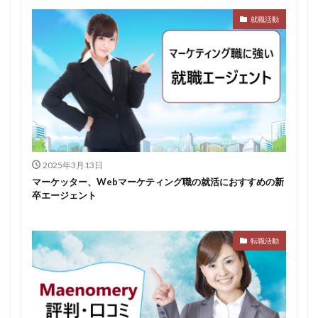
就職活動
みなし手当
やり方
ミドルベンチャー
ミーツカンパニー
まったり
マエノメリ
マイナビ新卒紹介
マイナビジョブ20'sスカウト
マイナビジョブ20's
マイナビ
マーケティング
やりたくない
やり方がわからない
ホワイト企業ランキング
不人気業界
人生終了
二次面接
二次募集
事務職
九州地方
2025年3月13日
中小企業
中堅企業
不利
一覧
マーケッター、Webマーケティング職の就活におすすめの新
ユニスタイル
一般事務
一生
一次面接
卒エージェント
ワンキャリア
わからない
レバテックルーキー
リクナビ就職エージェント
リクナビ
ランキング
転職活動
マーケッター
ホワイト企業
シェア
スタートアップ
ディグアップキャリア
ツノル
タイプ
スポナビキャリア
スポチョク