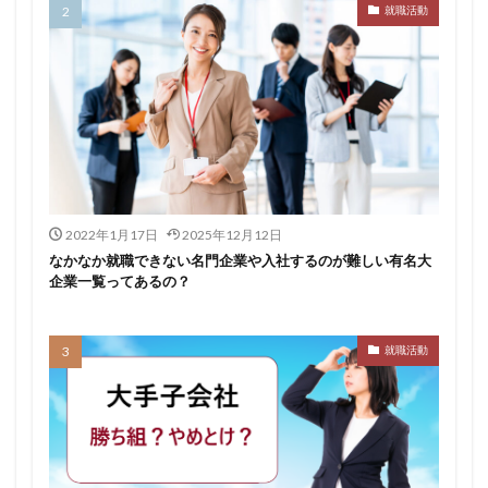
就職活動
転職できる
転職サイト
穴場
私服
愛知県名古屋市
既卒
朝日学情ナビ
服装
有名企業
最終面接
書けない
書かない
早期選考時期
早期選考
新卒採用
東北地方
新卒応援ハローワーク
新卒
支援先
探し方
持ち駒ゼロ
手遅れ
手取り15万
成長
成果主義
未経験
東海地方
福岡県
2022年1月17日
2025年12月12日
泣くほど嫌い
相談
甘い
理系ナビ
理系
なかなか就職できない名門企業や入社するのが難しい有名大
企業一覧ってあるの？
狙い目
無理
無料ダウンロード
無料
活躍
決まらない
株式会社ジールコミュニケーションズ
求人探し方
就職活動
求人
比較
正社員
業界診断
業界別
株式会社ローカルイノベーション
株式会社リアライブ
株式会社パフ
体育会
企業一覧
11月
アプリ
インターンシップ
インターン