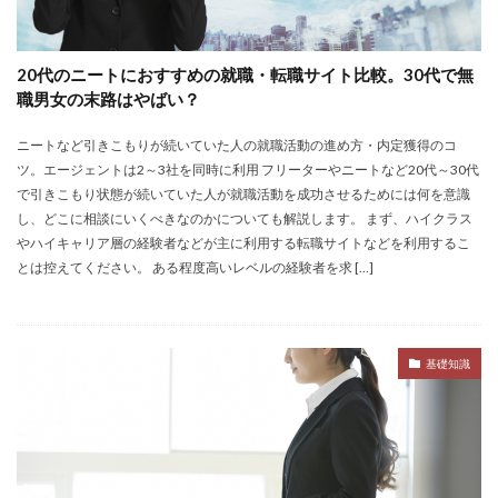
イロダスサロン
イベント
いつから
いくら
いくつ
いい就職ドットコム
20代のニートにおすすめの就職・転職サイト比較。30代で無
アスリートエージェント
インタツアー
職男女の末路はやばい？
あさがくナビ
あきらめ
アカリク就職エージェント
ニートなど引きこもりが続いていた人の就職活動の進め方・内定獲得のコ
アカリクWEB
webマーケティング
WEBテスト
ツ。エージェントは2～3社を同時に利用 フリーターやニートなど20代～30代
UZUZ
URL
unistyle
インターンシップガイド
で引きこもり状態が続いていた人が就職活動を成功させるためには何を意識
し、どこに相談にいくべきなのかについても解説します。 まず、ハイクラス
ウズキャリ
TSUNORU
キャリch
やハイキャリア層の経験者などが主に利用する転職サイトなどを利用するこ
キャンパスキャリア
キャリチャン
とは控えてください。 ある程度高いレベルの経験者を求 […]
キャリセン就活エージェント
キャリアパーク
キャリアチケットスカウト
キャリアチケット
キャリアセレクト
キャリアスタート
キミスカ
基礎知識
エンジニア
カレンダー
かからない大学
オファーボックス
オファーサービス
おすすめ
エントリーシート（ES）
エントリーシート
エントリー
エンジニア就活
type就活
SPI