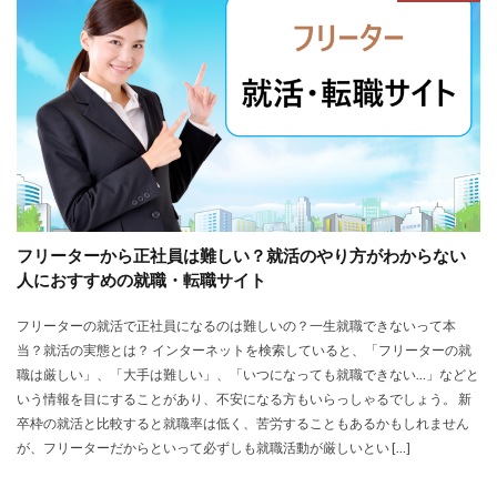
スポチャレ
スポーツフィールド
スポーツ
スカウトサイト
デューダ
スーツ
しんどい
シンクトワイス
ジョブラス
ジョブトラ
ジョブティービー
ジョブスプリング
システムエンジニア
ジェイック
テストセンター
どこから
ボロボロ
ブラック入ってはいけない
ボーナス込み
ポート株式会社
ベンチャー企業
ベクトル
ペースボックス
プログラミング
フリーターから正社員は難しい？就活のやり方がわからない
プログラマー
フリナビ
フリーター
人におすすめの就職・転職サイト
フューチャーファインダー
どこでもいい
フリーターの就活で正社員になるのは難しいの？一生就職できないって本
ビズリーチ・キャンパス
バレない
ハタラクティブ
当？就活の実態とは？ インターネットを検索していると、「フリーターの就
ネオキャリア
ニート
どんな性格の人
職は厳しい」、「大手は難しい」、「いつになっても就職できない…」などと
いう情報を目にすることがあり、不安になる方もいらっしゃるでしょう。 新
どんな仕事が向いている
とりあえず
どっち
卒枠の就活と比較すると就職率は低く、苦労することもあるかもしれません
高卒
が、フリーターだからといって必ずしも就職活動が厳しいとい […]
検索