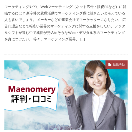
名門企業
合格率
受かった
内定直結型
マーケティングやPR、Webマーケティング（ネット広告・販促PRなど）に就
職するには？ 新卒枠の就職活動でマーケティング職に就きたいと考えている
厳しい
危ない
勝ち組
割合
初任給
人も多いでしょう。 メーカーなどの事業会社でマーケッターになりたい。 広
初めて
出遅れ
出来ない
内定者 先輩合格者
告代理店などで幅広い業界のマーケティングに関する支援をしたい。 デジタ
性格診断アプリ
情報系学部
会社辞めたい
ルシフトが進む中で成長が見込めそうなWeb・デジタル系のマーケティング
を身につけたい。 等々、マーケティング業界、 […]
若者
誰でも受かる業界
評判口コミ
評判
見分け方
裁量権
行かない
落ちる確率
落ちてから
自己分析ツール
身バレ
自己分析
転職活動
自己PR動画
職種
職務経歴書
職サークル
締切
第二新卒とは
第二新卒エージェントneo
第二新卒
超優良企業
転職
種類
長所
面談
面接
難易度
難しく考えすぎ
難しい
隠れホワイト企業
関西地方
長所がわからない
適職診断ツール
転職エージェント
適性検査
遅い時期
遅い
進路決まらない
逆質問
逆求人
退会出来ない