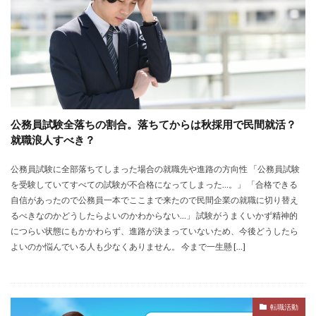
みなし手当
やり方
ミドルベンチャー
ミーツカンパニー
まったり
マエノメリ
マイナビ新卒紹介
マイナビジョブ20'sスカウト
マイナビジョブ20's
マイナビ
マーケティング
やりたくない
やり方がわからない
公務員試験全落ちの割合。落ちてからは秋採用で民間就活？
ホワイト企業ランキング
不人気業界
人生終了
就職浪人すべき？
二次面接
二次募集
事務職
九州地方
中小企業
中堅企業
不利
一覧
公務員試験に全部落ちてしまった場合の就職先や進路の方向性 「公務員試験
を受験していてすべての試験が不合格になってしまった…。」 「合格できる
ユニスタイル
一般事務
一生
一次面接
自信があったので公務員一本でここまで来たので民間企業の就職に切り替え
ワンキャリア
わからない
レバテックルーキー
るべきなのかどうしたらよいのかわからない…」 試験がうまくいかず精神的
につらい状態にもかかわらず、進路が決まっていないため、今後どうしたら
リクナビ就職エージェント
リクナビ
ランキング
よいのか悩んでいる人も少なくありません。 今まで一生懸 […]
マーケッター
ホワイト企業
シェア
スタートアップ
ディグアップキャリア
ツノル
タイプ
スポナビキャリア
スポチョク
転職活動