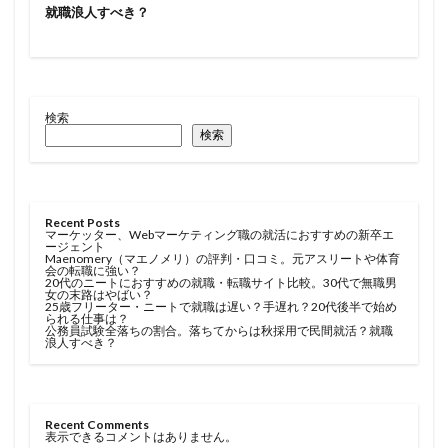
就職浪人すべき？
検索
検索
Recent Posts
マーケッター、Webマーケティング職の就活におすすめの新卒エ
ージェント
Maenomery（マエノメリ）の評判・口コミ。元アスリートや体育
会の転職に強い？
20代のニートにおすすめの就職・転職サイト比較。30代で無職男
女の末路はやばい？
25歳フリーター・ニートで就職は遅い？手遅れ？20代後半で始め
られる仕事は？
公務員試験全落ちの割合。落ちてからは秋採用で民間就活？就職
浪人すべき？
Recent Comments
表示できるコメントはありません。