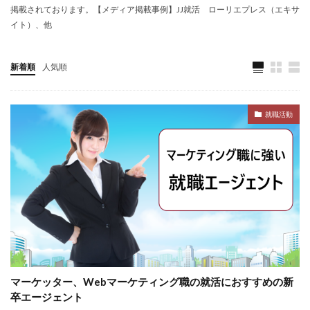
掲載されております。【メディア掲載事例】JJ就活 ローリエプレス（エキサ
大卒新卒
履歴書
性格一覧
志望動機
イト）、他
心理テスト
後悔
強みが見つからない
強み
平均年収
平均
就職浪人
就職
新着順
人気順
就職支援先
就職情報サイト
就職出来る
就職先
就職偏差値
就職できない
就職サイト
就職活動
就職カレッジ
就職shop
大学院
大企業
怪しい
優良企業
内定の割合
内定が欲しい
内定がもらえない
内定がない
内定がすぐ出る企業
公務員試験
全落ち
優良企業ランキング
優良
内定出るのが早い
倍率が低い
信頼できる
例文集
使いわけ
何社受ける？10社少ない
何個
何がしたいかわからない
体験談
体育会系
内定をもらいやすい
内定欲しい
マーケッター、Webマーケティング職の就活におすすめの新
外資就活ドットコム
口コミ
夏採用
場所
卒エージェント
固定残業代
営業以外
問題集
向いていない