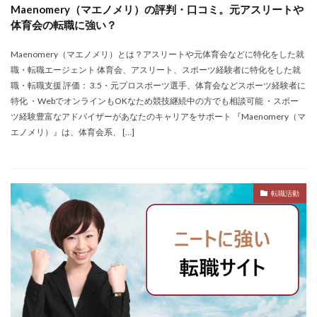
Maenomery（マエノメリ）の評判・口コミ。元アスリートや
転職できる
転職サイト
穴場
私服
体育会の転職に強い？
愛知県名古屋市
既卒
朝日学情ナビ
服装
Maenomery（マエノメリ）とは？アスリートや元体育会などに特化をした就
有名企業
最終面接
書けない
書かない
職・転職エージェント 体育会、アスリート、スポーツ経験者に特化をした就
早期選考時期
早期選考
新卒採用
東北地方
職・転職支援 評価： 3.5・元プロスポーツ選手、体育会などスポーツ経験者に
新卒応援ハローワーク
新卒
支援先
探し方
特化 ・WebでオンラインもOKなため競技継続中の方でも相談可能 ・スポー
ツ経験豊富なアドバイザーがあなたのキャリアをサポート 『Maenomery（マ
持ち駒ゼロ
手遅れ
手取り15万
成長
エノメリ）』は、体育会系、 […]
成果主義
未経験
東海地方
福岡県
泣くほど嫌い
相談
甘い
理系ナビ
理系
狙い目
無理
無料ダウンロード
無料
転職活動
活躍
決まらない
株式会社ジールコミュニケーションズ
求人探し方
求人
比較
正社員
業界診断
業界別
株式会社ローカルイノベーション
株式会社リアライブ
株式会社パフ
体育会
企業一覧
11月
アプリ
インターンシップ
インターン