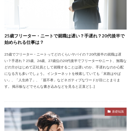
サポーターズ
20代前半
Career Select
CAMPUS CAREER
8月
7月
6月
45時間以上
30代
25歳
20代
dodaキャンパス
20万
2025卒
2024卒
25歳フリーター・ニートで就職は遅い？手遅れ？20代後半で
始められる仕事は？
2024
2023
1月
1年目
1ヵ月未満
12月
DiG UP CAREER
DYM就職
Sier
25歳でフリーター・ニートってどのくらいヤバイの？20代後半の就職は遅
JOBTV
SE
Re就活
Premiumスカウト
い？手遅れ？ 25歳、26歳、27歳位の20代後半でフリーターやニート、無職な
どの方がはじめて正社員として就職することは遅いのか、手遅れなのか心配
pacebox
ONECAREER
OfferBox
NNT
になる方も多いでしょう。 インターネットを検索していても「末路はやば
Meets Company
Maenomery
JobSpring
ES
い」、「人生終了」、「親不孝」などネガティブなワードが目にとまりま
す。 掲示板などでそんな書き込みなどを見ると正直ど […]
JOBRASS新卒
JAIC
IT求人ナビ
IT企業
ITばかり
ITエンジニア
irodasSALON
Goodfind
FutureFinder
グッドファインド
基礎知識
サロン
仕事きつい
メガベンチャー
やめとけ
やめても生きていける
やめたい
やばい会社
やばい
もう無理
めんどくさい
メンタル