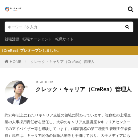
キーワード
就職活動
転職エージェント
転職サイト
就職活動
転職エージェント
転職サイト
カテゴリー
プンしました。
HOME
クレック・キャリア（CreRea）管理人
タグ
AUTHOR
クレック・キャリア（CreRea）管理人
〇〇力
宮城県仙台市
就活エージェントneo
就活エージェント
就活
少ない
将来性がある
将来が不安
専門商社
対処方法
実力主義
約20年以上にわたりキャリア支援の領域に関わっています。複数社の上場企
就活会議
安定
安全
学生就業支援センター
業の人事採用責任者を歴任し、大学のキャリア支援講座やキャリアセンター
学歴フィルター
女性
大阪府
大手子会社
でのアドバイザー等も経験しています。(国家資格の第二種衛生管理主任者保
大手人気企業
大手
就活サイト
就活塾
持）現在は、キャリア関係の執筆活動等も手掛けており、大手メディアにも