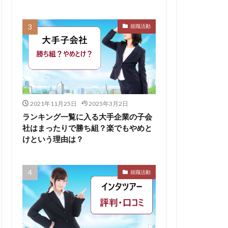
無料ダウンロード
就職活動
求人
比較
株式会社パフ
スサロン
ェント
B
2021年11月25日
2025年3月2日
イド
ランキング一覧に入る大手企業の子会
社はまったりで勝ち組？楽でもやめと
ケット
けという理由は？
からない大学
リーシート
就職活動
areer Select
dodaキャンパス
12月