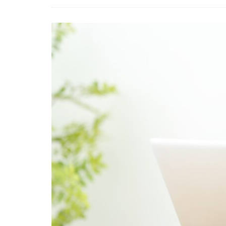
内定がすぐ出る企
倍率が低い
何がしたいかわか
外資就活ドットコ
名門企業
合
初めて
出遅
若者
誰でも
落ちてから
職サークル
種類
長所
関西地方
長
進路決まらない
愛知県名古屋市
早期選考時期
探し方
持ち