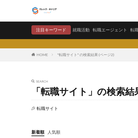
就職活動
転職エージ
注目キーワード
就職活動
転職エージェント
転
カテゴリー
HOME
"転職サイト" の検索結果 (ページ2)
タグ
SEARCH
〇〇力
宮城
「転職サイト」の検索結
将来が不安
学歴フィルター
転職サイト
大卒新卒
履
平均年収
平
就職偏差値
新着順
人気順
怪しい
優良