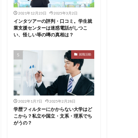
ト
pacebox
ES
2021年12月23日
2025年3月2日
asSALON
インタツアーの評判・口コミ。学生就
業支援センターは迷惑電話がしつこ
チャー
やめとけ
い、怪しい等の噂の真相は？
い
メンタル
メリ
就職活動
マーケティング
了
二次面接
スタイル
シェア
2022年1月7日
2025年2月28日
スポチョク
学歴フィルターにかからない大学はど
ツ
しんどい
こから？私立や国立・文系・理系でち
がうの？