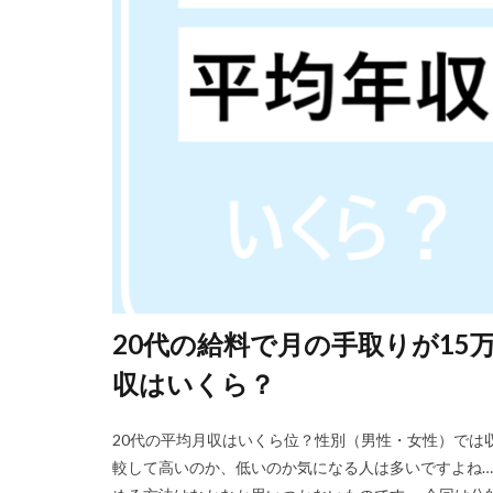
DiG UP CAREER
ONECAREER
JOBRASS新卒
Goodfind
Fu
やめても生きてい
みなし手当
マイナビ新卒紹介
やりたくない
二次募集
事
一般事務
一
リクナビ就職エー
20代の給料で月の手取りが15
スタートアップ
収はいくら？
スポチャレ
シンクトワイス
20代の平均月収はいくら位？性別（男性・女性）では
システムエンジニ
較して高いのか、低いのか気になる人は多いですよね…