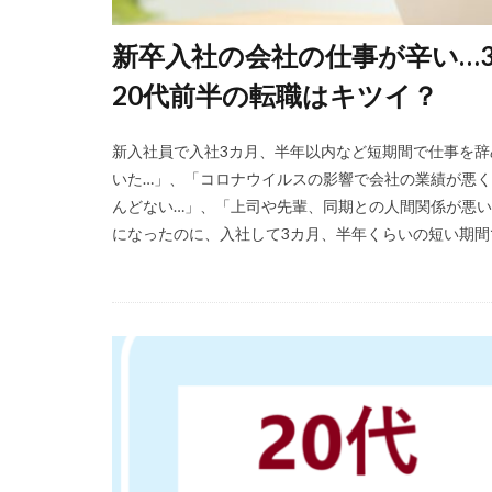
福岡県
泣く
新卒入社の会社の仕事が辛い…
無料
活躍
20代前半の転職はキツイ？
正社員
業界
体育会
企業
新入社員で入社3カ月、半年以内など短期間で仕事を辞
イベント
い
いた…」、「コロナウイルスの影響で会社の業績が悪
インタツアー
んどない…」、「上司や先輩、同期との人間関係が悪い
webマーケティン
になったのに、入社して3カ月、半年くらいの短い期間で
ウズキャリ
キャリセン就活エ
キャリアセレクト
オファーボックス
エントリー
CAMPUS CAREER
20万
2025卒