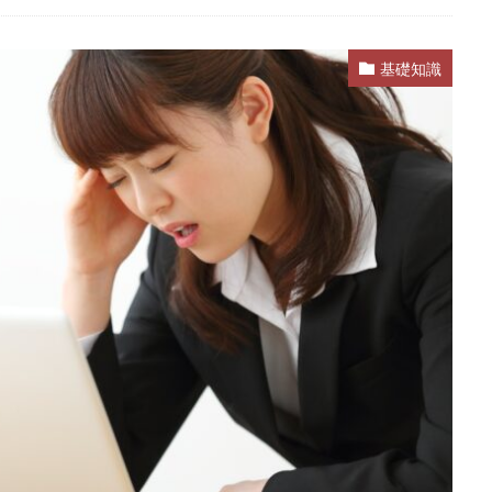
業
公務員試験
全落ち
優良企業ランキング
優良
内定出
信頼できる
例文集
使いわけ
何社受ける？10社少ない
何個
基礎知識
らない
体験談
体育会系
内定をもらいやすい
内定欲しい
ム
口コミ
夏採用
場所
固定残業代
営業以外
問題
格率
受かった
内定直結型
厳しい
危ない
勝ち組
れ
出来ない
内定者 先輩合格者
性格診断アプリ
情報系学部
受かる業界
評判口コミ
評判
見分け方
裁量権
行かない
自己分析ツール
身バレ
自己分析
自己PR動画
職種
職務
締切
第二新卒とは
第二新卒エージェントneo
第二新卒
超優
面談
面接
難易度
難しく考えすぎ
難しい
隠れホワ
所がわからない
適職診断ツール
転職エージェント
適性検査
逆質問
逆求人
退会出来ない
転職できる
転職サイト
既卒
朝日学情ナビ
服装
有名企業
最終面接
書けな
早期選考
新卒採用
東北地方
新卒応援ハローワーク
新卒
駒ゼロ
手遅れ
手取り15万
成長
成果主義
未経験