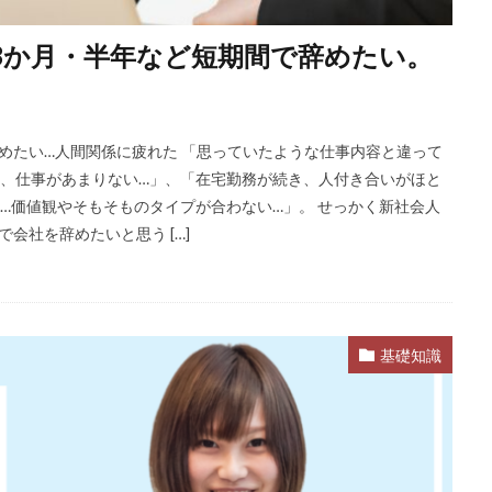
ほど嫌い
相談
甘い
理系ナビ
理系
狙い目
無理
3か月・半年など短期間で辞めたい。
決まらない
株式会社ジールコミュニケーションズ
求人探し方
診断
業界別
株式会社ローカルイノベーション
株式会社リアライブ
一覧
11月
アプリ
インターンシップ
インターン
イロダ
めたい…人間関係に疲れた 「思っていたような仕事内容と違って
つから
いくら
いくつ
いい就職ドットコム
アスリートエージ
く、仕事があまりない…」、「在宅勤務が続き、人付き合いがほと
あさがくナビ
あきらめ
アカリク就職エージェント
アカリクWE
…価値観やそもそものタイプが合わない…」。 せっかく新社会人
グ
WEBテスト
UZUZ
URL
unistyle
インターンシップガ
会社を辞めたいと思う […]
TSUNORU
キャリch
キャンパスキャリア
キャリチャン
ージェント
キャリアパーク
キャリアチケットスカウト
キャリアチ
キャリアスタート
キミスカ
エンジニア
カレンダー
か
基礎知識
オファーサービス
おすすめ
エントリーシート（ES）
エント
エンジニア就活
type就活
SPI
サポーターズ
20代前半
C
8月
7月
6月
45時間以上
30代
25歳
20代
2024卒
2024
2023
1月
1年目
1ヵ月未満