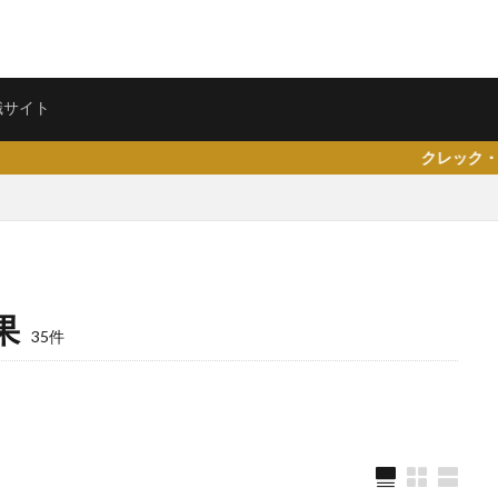
ェント
転職サイト
職サイト
クレック・キャリア（CreRea）プ
県仙台市
就活エージェントneo
就活エージェント
就活
少な
果
専門商社
対処方法
実力主義
就活会議
安定
安全
35件
女性
大阪府
大手子会社
大手人気企業
大手
就活サ
歴書
性格一覧
志望動機
心理テスト
後悔
強みが見つか
均
就職浪人
就職
就職支援先
就職情報サイト
就職出来
就職できない
就職サイト
就職カレッジ
就職shop
大学院
企業
内定の割合
内定が欲しい
内定がもらえない
内定がない