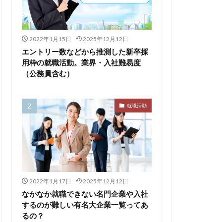
るのが早い
2022年1月15日
2025年12月12日
エントリー数などから推測した新卒採
集
向いていない
用枠の就職活動。業界・入社難易度
（公務員含む）
割合
初任給
会社辞めたい
落ちる確率
就職活動
経歴書
良企業
転職
イト企業
遅い時期
遅い
穴場
私服
2022年1月17日
2025年12月12日
い
書かない
なかなか就職できない名門企業や入社
するのが難しい有名大企業一覧ってあ
支援先
るの？
東海地方