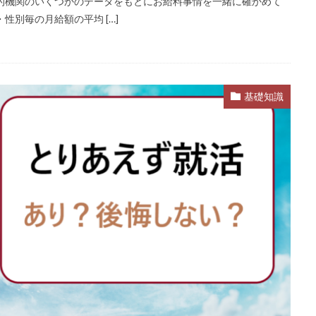
的機関のいくつかのデータをもとにお給料事情を一緒に確かめて
いけない
ボーナス込み
ポート株式会社
ベンチャー企業
ベク
性別毎の月給額の平均 […]
プログラミング
プログラマー
フリナビ
フリーター
インダー
どこでもいい
ビズリーチ・キャンパス
バレない
ハ
ニート
どんな性格の人
どんな仕事が向いている
とりあえず
基礎知識
検索