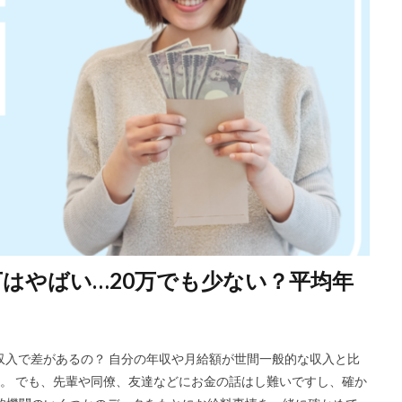
DYM就職
Sier
JOBTV
SE
Re就活
Premiumスカウ
OfferBox
NNT
Meets Company
Maenomery
JobSpring
JAIC
IT求人ナビ
IT企業
ITばかり
ITエンジニア
irod
tureFinder
グッドファインド
サロン
仕事きつい
メガベン
ける
やめたい
やばい会社
やばい
もう無理
めんどくさ
やり方
ミドルベンチャー
ミーツカンパニー
まったり
マエノ
マイナビジョブ20'sスカウト
マイナビジョブ20's
マイナビ
やり方がわからない
ホワイト企業ランキング
不人気業界
人生終
務職
九州地方
中小企業
中堅企業
不利
一覧
ユニ
生
一次面接
ワンキャリア
わからない
レバテックルーキー
ジェント
リクナビ
ランキング
マーケッター
ホワイト企業
万はやばい…20万でも少ない？平均年
ディグアップキャリア
ツノル
タイプ
スポナビキャリア
スポーツフィールド
スポーツ
スカウトサイト
デューダ
スー
ジョブラス
ジョブトラ
ジョブティービー
ジョブスプリング
収入で差があるの？ 自分の年収や月給額が世間一般的な収入と比
ア
ジェイック
テストセンター
どこから
ボロボロ
。 でも、先輩や同僚、友達などにお金の話はし難いですし、確か