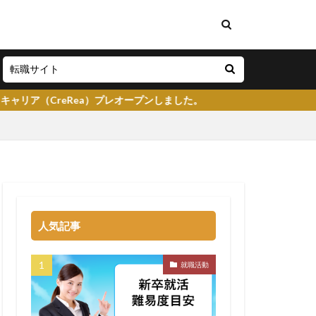
レオープンしました。
い
将来性がある
学生就業支援センター
人気記事
イト
就活塾
らない
強み
就職活動
る
就職先
大企業