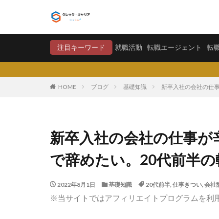
就職活動
転職エージ
注目キーワード
就職活動
転職エージェント
転
カテゴリー
HOME
ブログ
基礎知識
新卒入社の会社の仕事
タグ
〇〇力
宮城
新卒入社の会社の仕事が
将来が不安
で辞めたい。20代前半
学歴フィルター
大卒新卒
履
2022年8月1日
基礎知識
20代前半
,
仕事きつい
,
会社
平均年収
平
※当サイトではアフィリエイトプログラムを利
就職偏差値
怪しい
優良