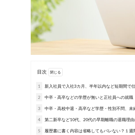
福岡県
泣く
無料
活躍
正社員
業界
体育会
企業
イベント
い
インタツアー
webマーケティン
目次
ウズキャリ
キャリセン就活エ
1
新入社員で入社3カ月、半年以内など短期間で
キャリアセレクト
2
中卒・高卒などの学歴が無いと正社員への就職
オファーボックス
3
中卒・高校中退・高卒など学歴・性別不問、未
エントリー
CAMPUS CAREER
4
第二新卒など10代、20代の早期離職の退職理
20万
2025卒
5
履歴書に書く内容は省略してもバレない？１週間