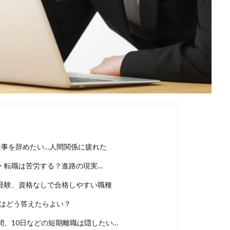
ほど嫌い
相談
甘い
理系ナビ
理系
狙い目
無理
決まらない
株式会社ジールコミュニケーションズ
求人探し方
診断
業界別
株式会社ローカルイノベーション
株式会社リアライブ
一覧
11月
アプリ
インターンシップ
インターン
イロダ
つから
いくら
いくつ
いい就職ドットコム
アスリートエージ
あさがくナビ
あきらめ
アカリク就職エージェント
アカリクWE
グ
WEBテスト
UZUZ
URL
unistyle
インターンシップガ
TSUNORU
キャリch
キャンパスキャリア
キャリチャン
ージェント
キャリアパーク
キャリアチケットスカウト
キャリアチ
仕事を辞めたい…人間関係に疲れた
キャリアスタート
キミスカ
エンジニア
カレンダー
か
・転職は苦労する？進路の現実…
オファーサービス
おすすめ
エントリーシート（ES）
エント
経験、資格なしで合格しやすい職種
エンジニア就活
type就活
SPI
サポーターズ
20代前半
C
8月
7月
6月
45時間以上
30代
25歳
20代
由はどう答えたらよい？
2024卒
2024
2023
1月
1年目
1ヵ月未満
、10日などの短期離職は隠したい…