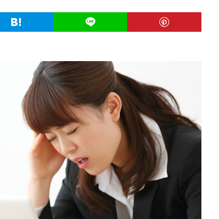
業
公務員試験
全落ち
優良企業ランキング
優良
内定出
信頼できる
例文集
使いわけ
何社受ける？10社少ない
何個
らない
体験談
体育会系
内定をもらいやすい
内定欲しい
ム
口コミ
夏採用
場所
固定残業代
営業以外
問題
格率
受かった
内定直結型
厳しい
危ない
勝ち組
れ
出来ない
内定者 先輩合格者
性格診断アプリ
情報系学部
受かる業界
評判口コミ
評判
見分け方
裁量権
行かない
自己分析ツール
身バレ
自己分析
自己PR動画
職種
職務
締切
第二新卒とは
第二新卒エージェントneo
第二新卒
超優
面談
面接
難易度
難しく考えすぎ
難しい
隠れホワ
所がわからない
適職診断ツール
転職エージェント
適性検査
逆質問
逆求人
退会出来ない
転職できる
転職サイト
既卒
朝日学情ナビ
服装
有名企業
最終面接
書けな
早期選考
新卒採用
東北地方
新卒応援ハローワーク
新卒
駒ゼロ
手遅れ
手取り15万
成長
成果主義
未経験