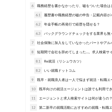
DiG UP CAREER
6
職務経歴を書かなかったり、嘘をついた場合は
ONECAREER
6.1
履歴書や職務経歴の嘘の申告・記載内容が
JOBRASS新卒
Goodfind
Fu
6.2
年金手帳の再発行で経歴を隠せる？
やめても生きてい
6.3
バックグラウンドチェックをする業界も無
みなし手当
7
社会保険に加入をしていなかったパートやアル
マイナビ新卒紹介
8
短期間で会社を辞めてしまった…。求人検索サ
やりたくない
二次募集
事
8.1
Re就活（リシュウカツ）
一般事務
一
8.2
いい就職ドットコム
リクナビ就職エー
9
既卒・就職浪人者は一人で悩まず就活・転職エ
スタートアップ
10
既卒向けの就活エージェントは誰でも利用で
スポチャレ
11
エージェントと求人検索サイトは何が違うの
シンクトワイス
システムエンジニ
12
第二新卒の就職活動におすすめの就職・転職エ