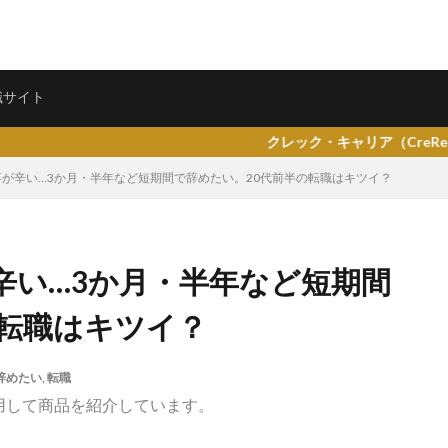
ェント
転職サイト
職サイト
クレック・キャリア（CreRea）プレオープンし
が辛い…3か月・半年など短期間で辞めたい。20代前半の転職はキツイ？
県仙台市
就活エージェントneo
就活エージェント
就活
少な
辛い…3か月・半年など短期間
専門商社
対処方法
実力主義
就活会議
安定
安全
の転職はキツイ？
女性
大阪府
大手子会社
大手人気企業
大手
就活サ
歴書
性格一覧
志望動機
心理テスト
後悔
強みが見つか
辞めたい
,
転職
均
就職浪人
就職
就職支援先
就職情報サイト
就職出来
用して商品を紹介しています。
就職できない
就職サイト
就職カレッジ
就職shop
大学院
企業
内定の割合
内定が欲しい
内定がもらえない
内定がない