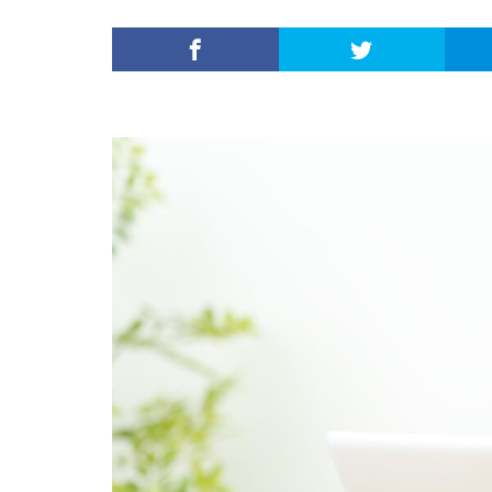
内定がすぐ出る企
倍率が低い
何がしたいかわか
外資就活ドットコ
名門企業
合
初めて
出遅
若者
誰でも
落ちてから
職サークル
種類
長所
関西地方
長
進路決まらない
愛知県名古屋市
早期選考時期
探し方
持ち