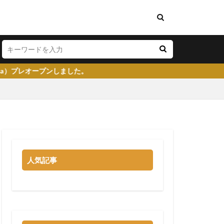
ました。
い
将来性がある
学生就業支援センター
人気記事
イト
就活塾
らない
強み
る
就職先
大企業