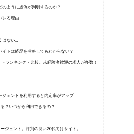
DYM就職
Sier
JOBTV
SE
Re就活
Premiumスカウ
どのように虚偽が判明するのか？
OfferBox
NNT
Meets Company
Maenomery
JobSpring
バレる理由
JAIC
IT求人ナビ
IT企業
ITばかり
ITエンジニア
irod
tureFinder
グッドファインド
サロン
仕事きつい
メガベン
ける
やめたい
やばい会社
やばい
もう無理
めんどくさ
くはない…
やり方
ミドルベンチャー
ミーツカンパニー
まったり
マエノ
バイトは経歴を省略してもわからない？
マイナビジョブ20'sスカウト
マイナビジョブ20's
マイナビ
イトランキング・比較。未経験者歓迎の求人が多数！
やり方がわからない
ホワイト企業ランキング
不人気業界
人生終
務職
九州地方
中小企業
中堅企業
不利
一覧
ユニ
生
一次面接
ワンキャリア
わからない
レバテックルーキー
ジェント
リクナビ
ランキング
マーケッター
ホワイト企業
ージェントを利用すると内定率がアップ
ディグアップキャリア
ツノル
タイプ
スポナビキャリア
きる？いつから利用できるの？
スポーツフィールド
スポーツ
スカウトサイト
デューダ
スー
？
ジョブラス
ジョブトラ
ジョブティービー
ジョブスプリング
ア
ジェイック
テストセンター
どこから
ボロボロ
ージェント。評判の良い20代向けサイト。