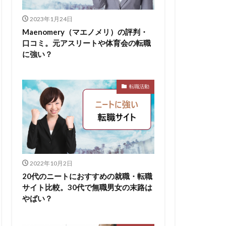
無料ダウンロード
2023年1月24日
求人
比較
Maenomery（マエノメリ）の評判・
口コミ。元アスリートや体育会の転職
株式会社パフ
に強い？
スサロン
ェント
転職活動
B
イド
ケット
からない大学
2022年10月2日
リーシート
20代のニートにおすすめの就職・転職
areer Select
サイト比較。30代で無職男女の末路は
dodaキャンパス
やばい？
12月