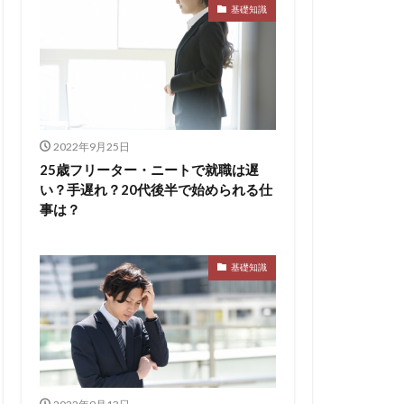
ト
pacebox
基礎知識
ES
asSALON
チャー
やめとけ
い
メンタル
メリ
2022年9月25日
マーケティング
25歳フリーター・ニートで就職は遅
い？手遅れ？20代後半で始められる仕
了
二次面接
事は？
スタイル
基礎知識
シェア
スポチョク
ツ
しんどい