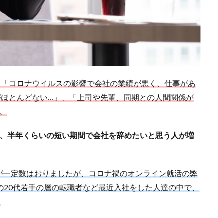
、「コロナウイルスの影響で会社の業績が悪く、仕事があ
がほとんどない…」、「上司や先輩、同期との人間関係が
。
月、半年くらいの短い期間で会社を辞めたいと思う人が増
が一定数はおりましたが、コロナ禍のオンライン就活の弊
の20代若手の層の転職者など最近入社をした人達の中で、
。