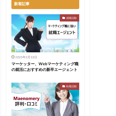
新着記事
るのが早い
就職活動
集
向いていない
割合
初任給
会社辞めたい
落ちる確率
2025年3月13日
経歴書
マーケッター、Webマーケティング職
の就活におすすめの新卒エージェント
良企業
転職
イト企業
遅い時期
遅い
転職活動
穴場
私服
い
書かない
支援先
東海地方