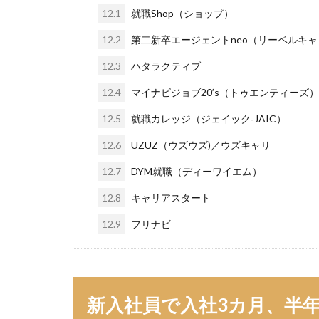
ブラック入っては
12.1
就職Shop（ショップ）
ペースボックス
12.2
第二新卒エージェントneo（リーベルキャ
フューチャーファ
12.3
ハタラクティブ
ネオキャリア
12.4
マイナビジョブ20’s（トゥエンティーズ）
12.5
就職カレッジ（ジェイック‐JAIC）
12.6
UZUZ（ウズウズ)／ウズキャリ
12.7
DYM就職（ディーワイエム）
12.8
キャリアスタート
12.9
フリナビ
新入社員で入社3カ月、半