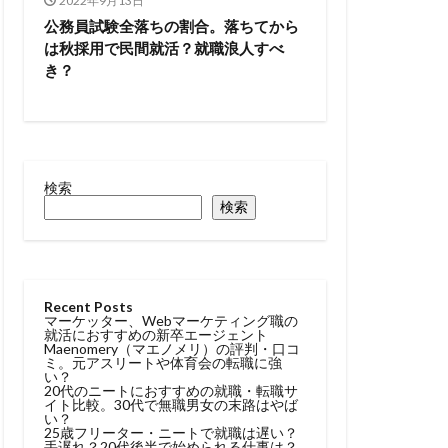
2022年9月13日
トル
公務員試験全落ちの割合。落ちてから
は秋採用で民間就活？就職浪人すべ
タラクティブ
き？
どっち
高卒
検索
検索
Recent Posts
マーケッター、Webマーケティング職の
就活におすすめの新卒エージェント
Maenomery（マエノメリ）の評判・口コ
ミ。元アスリートや体育会の転職に強
い？
20代のニートにおすすめの就職・転職サ
イト比較。30代で無職男女の末路はやば
い？
25歳フリーター・ニートで就職は遅い？
手遅れ？20代後半で始められる仕事は？