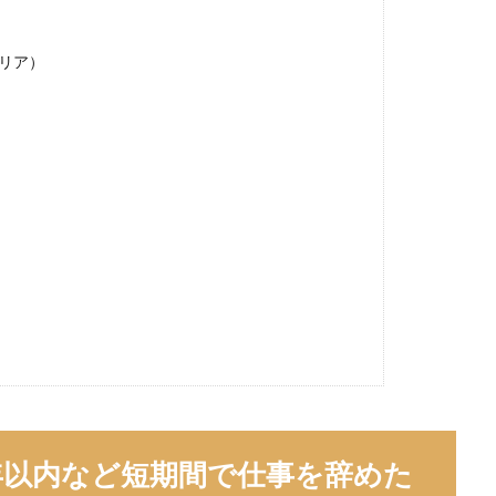
いけない
ボーナス込み
ポート株式会社
ベンチャー企業
ベク
プログラミング
プログラマー
フリナビ
フリーター
リア）
インダー
どこでもいい
ビズリーチ・キャンパス
バレない
ハ
ニート
どんな性格の人
どんな仕事が向いている
とりあえず
検索
年以内など短期間で仕事を辞めた