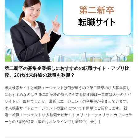
大卒新卒
履歴書
性格一覧
志望動機
心理テスト
後悔
強みが見つからない
強み
平均年収
平均
就職浪人
就職
就職支援先
就職情報サイト
就職出来る
就職先
就職偏差値
就職できない
就職サイト
就職カレッジ
就職shop
大学院
大企業
怪しい
優良企業
内定の割合
内定が欲しい
第二新卒の募集企業探しにおすすめの転職サイト・アプリ比
内定がもらえない
内定がない
内定がすぐ出る企業
較。20代は未経験の就職も歓迎？
公務員試験
全落ち
優良企業ランキング
優良
求人検索サイトと転職エージェントは何が違うの？第二新卒の求人募集探し
内定出るのが早い
倍率が低い
信頼できる
におすすめなのは？ 第二新卒枠の就活で企業を探す際は一昔前は大手のナビ
例文集
使いわけ
何社受ける？10社少ない
サイトが一般的でしたが、最近はエージェントの利用率が高まっています。
何個
何がしたいかわからない
体験談
求人検索サイトとエージェントの違いについても簡単にご紹介します。 就
活・転職エージェント 求人検索ナビサイト メリット・デメリット カウンセラ
体育会系
内定をもらいやすい
内定欲しい
ーとの面談が必要（最近はオンライン可も増加中） 会 […]
外資就活ドットコム
口コミ
夏採用
場所
固定残業代
営業以外
問題集
向いていない