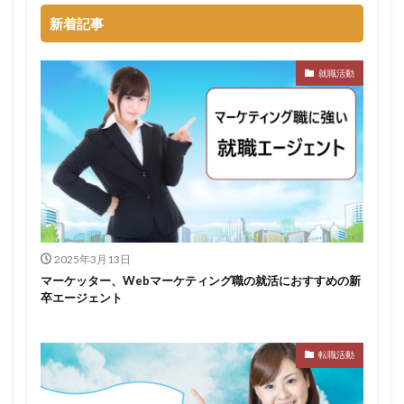
スポチャレ
スポーツフィールド
スポーツ
新着記事
スカウトサイト
デューダ
スーツ
しんどい
シンクトワイス
ジョブラス
ジョブトラ
就職活動
ジョブティービー
ジョブスプリング
システムエンジニア
ジェイック
テストセンター
どこから
ボロボロ
ブラック入ってはいけない
ボーナス込み
ポート株式会社
ベンチャー企業
ベクトル
ペースボックス
プログラミング
プログラマー
フリナビ
フリーター
フューチャーファインダー
どこでもいい
2025年3月13日
ビズリーチ・キャンパス
バレない
ハタラクティブ
マーケッター、Webマーケティング職の就活におすすめの新
卒エージェント
ネオキャリア
ニート
どんな性格の人
どんな仕事が向いている
とりあえず
どっち
高卒
転職活動
検索