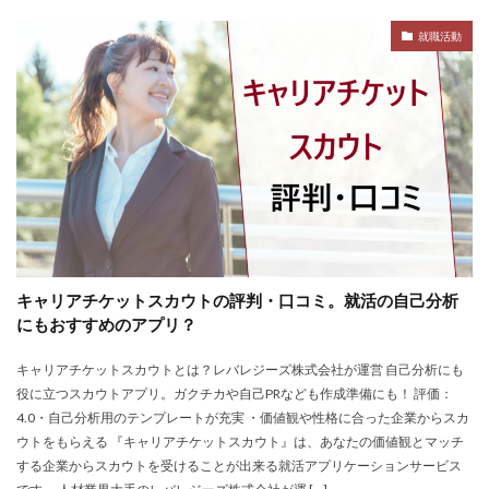
名門企業
合格率
受かった
内定直結型
就職活動
厳しい
危ない
勝ち組
割合
初任給
初めて
出遅れ
出来ない
内定者 先輩合格者
性格診断アプリ
情報系学部
会社辞めたい
若者
誰でも受かる業界
評判口コミ
評判
見分け方
裁量権
行かない
落ちる確率
落ちてから
自己分析ツール
身バレ
自己分析
自己PR動画
職種
職務経歴書
職サークル
締切
第二新卒とは
第二新卒エージェントneo
キャリアチケットスカウトの評判・口コミ。就活の自己分析
第二新卒
超優良企業
転職
種類
長所
にもおすすめのアプリ？
面談
面接
難易度
難しく考えすぎ
キャリアチケットスカウトとは？レバレジーズ株式会社が運営 自己分析にも
難しい
隠れホワイト企業
関西地方
役に立つスカウトアプリ。ガクチカや自己PRなども作成準備にも！ 評価：
長所がわからない
適職診断ツール
4.0・自己分析用のテンプレートが充実 ・価値観や性格に合った企業からスカ
ウトをもらえる 『キャリアチケットスカウト』は、あなたの価値観とマッチ
転職エージェント
適性検査
遅い時期
遅い
する企業からスカウトを受けることが出来る就活アプリケーションサービス
進路決まらない
逆質問
逆求人
退会出来ない