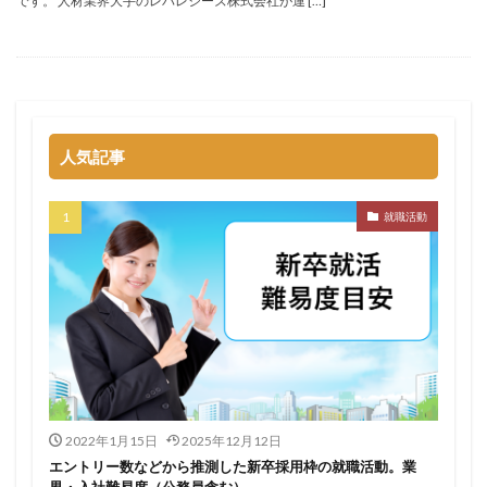
です。 人材業界大手のレバレジーズ株式会社が運 […]
転職できる
転職サイト
穴場
私服
愛知県名古屋市
既卒
朝日学情ナビ
服装
有名企業
最終面接
書けない
書かない
早期選考時期
早期選考
新卒採用
東北地方
新卒応援ハローワーク
新卒
支援先
探し方
人気記事
持ち駒ゼロ
手遅れ
手取り15万
成長
就職活動
成果主義
未経験
東海地方
福岡県
泣くほど嫌い
相談
甘い
理系ナビ
理系
狙い目
無理
無料ダウンロード
無料
活躍
決まらない
株式会社ジールコミュニケーションズ
求人探し方
求人
比較
正社員
業界診断
業界別
株式会社ローカルイノベーション
株式会社リアライブ
2022年1月15日
2025年12月12日
株式会社パフ
体育会
企業一覧
11月
エントリー数などから推測した新卒採用枠の就職活動。業
アプリ
インターンシップ
インターン
界・入社難易度（公務員含む）