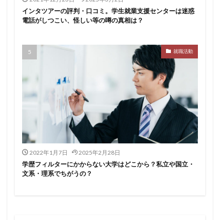
インタツアーの評判・口コミ。学生就業支援センターは迷惑
みなし手当
やり方
ミドルベンチャー
電話がしつこい、怪しい等の噂の真相は？
ミーツカンパニー
まったり
マエノメリ
マイナビ新卒紹介
マイナビジョブ20'sスカウト
就職活動
マイナビジョブ20's
マイナビ
マーケティング
やりたくない
やり方がわからない
ホワイト企業ランキング
不人気業界
人生終了
二次面接
二次募集
事務職
九州地方
中小企業
中堅企業
不利
一覧
ユニスタイル
一般事務
一生
一次面接
ワンキャリア
わからない
レバテックルーキー
2022年1月7日
2025年2月28日
リクナビ就職エージェント
リクナビ
ランキング
学歴フィルターにかからない大学はどこから？私立や国立・
文系・理系でちがうの？
マーケッター
ホワイト企業
シェア
スタートアップ
ディグアップキャリア
ツノル
タイプ
スポナビキャリア
スポチョク