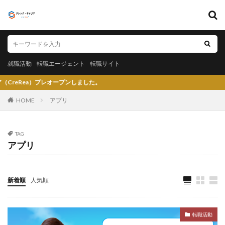
キーワード
就職活動
転職エージェント
転職サイト
就職活動
転職エージェント
転職サイト
カテゴリー
）プレオープンしました。
HOME
アプリ
タグ
TAG
アプリ
〇〇力
宮城県仙台市
就活エージェントneo
就活エージェント
就活
少ない
将来性がある
将来が不安
専門商社
対処方法
実力主義
新着順
人気順
就活会議
安定
安全
学生就業支援センター
学歴フィルター
女性
大阪府
大手子会社
転職活動
大手人気企業
大手
就活サイト
就活塾