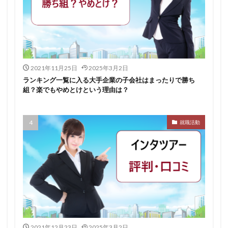
サポーターズ
20代前半
Career Select
CAMPUS CAREER
8月
7月
6月
45時間以上
30代
25歳
20代
dodaキャンパス
20万
2025卒
2024卒
2021年11月25日
2025年3月2日
2024
2023
1月
1年目
1ヵ月未満
ランキング一覧に入る大手企業の子会社はまったりで勝ち
組？楽でもやめとけという理由は？
12月
DiG UP CAREER
DYM就職
Sier
JOBTV
SE
Re就活
Premiumスカウト
pacebox
ONECAREER
OfferBox
NNT
就職活動
Meets Company
Maenomery
JobSpring
ES
JOBRASS新卒
JAIC
IT求人ナビ
IT企業
ITばかり
ITエンジニア
irodasSALON
Goodfind
FutureFinder
グッドファインド
サロン
仕事きつい
メガベンチャー
やめとけ
やめても生きていける
やめたい
やばい会社
2021年12月23日
2025年3月2日
やばい
もう無理
めんどくさい
メンタル