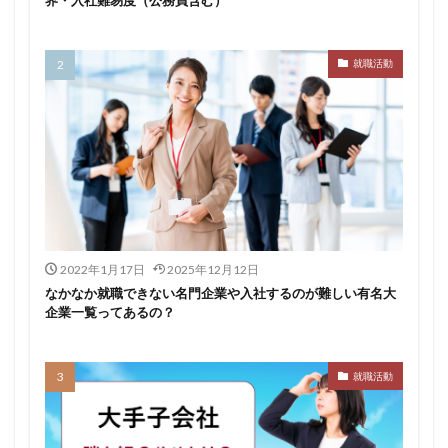
イロダスサロン
イベント
いつから
いくら
いくつ
いい就職ドットコム
就職活動
アスリートエージェント
インタツアー
あさがくナビ
あきらめ
アカリク就職エージェント
アカリクWEB
webマーケティング
WEBテスト
UZUZ
URL
unistyle
インターンシップガイド
ウズキャリ
TSUNORU
キャリch
キャンパスキャリア
キャリチャン
キャリセン就活エージェント
キャリアパーク
2022年1月17日
2025年12月12日
なかなか就職できない名門企業や入社するのが難しい有名大
キャリアチケットスカウト
キャリアチケット
企業一覧ってあるの？
キャリアセレクト
キャリアスタート
キミスカ
エンジニア
カレンダー
かからない大学
就職活動
オファーボックス
オファーサービス
おすすめ
エントリーシート（ES）
エントリーシート
エントリー
エンジニア就活
type就活
SPI