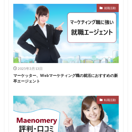
就職活動
みなし手当
やり方
ミドルベンチャー
ミーツカンパニー
まったり
マエノメリ
マイナビ新卒紹介
マイナビジョブ20'sスカウト
マイナビジョブ20's
マイナビ
マーケティング
やりたくない
やり方がわからない
ホワイト企業ランキング
不人気業界
人生終了
二次面接
二次募集
事務職
九州地方
2025年3月13日
中小企業
中堅企業
不利
一覧
マーケッター、Webマーケティング職の就活におすすめの新
ユニスタイル
一般事務
一生
一次面接
卒エージェント
ワンキャリア
わからない
レバテックルーキー
リクナビ就職エージェント
リクナビ
ランキング
転職活動
マーケッター
ホワイト企業
シェア
スタートアップ
ディグアップキャリア
ツノル
タイプ
スポナビキャリア
スポチョク