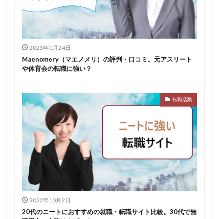
スポチャレ
スポーツフィールド
スポーツ
スカウトサイト
デューダ
スーツ
しんどい
シンクトワイス
ジョブラス
ジョブトラ
ジョブティービー
ジョブスプリング
2023年1月24日
Maenomery（マエノメリ）の評判・口コミ。元アスリート
システムエンジニア
ジェイック
テストセンター
や体育会の転職に強い？
どこから
ボロボロ
ブラック入ってはいけない
ボーナス込み
ポート株式会社
ベンチャー企業
転職活動
ベクトル
ペースボックス
プログラミング
プログラマー
フリナビ
フリーター
フューチャーファインダー
どこでもいい
ビズリーチ・キャンパス
バレない
ハタラクティブ
ネオキャリア
ニート
どんな性格の人
どんな仕事が向いている
とりあえず
どっち
高卒
2022年10月2日
20代のニートにおすすめの就職・転職サイト比較。30代で無
検索