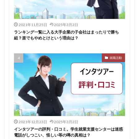
イロダスサロン
イベント
いつから
いくら
いくつ
いい就職ドットコム
2021年11月25日
2025年3月2日
アスリートエージェント
インタツアー
ランキング一覧に入る大手企業の子会社はまったりで勝ち
あさがくナビ
あきらめ
アカリク就職エージェント
組？楽でもやめとけという理由は？
アカリクWEB
webマーケティング
WEBテスト
UZUZ
URL
unistyle
インターンシップガイド
就職活動
ウズキャリ
TSUNORU
キャリch
キャンパスキャリア
キャリチャン
キャリセン就活エージェント
キャリアパーク
キャリアチケットスカウト
キャリアチケット
キャリアセレクト
キャリアスタート
キミスカ
エンジニア
カレンダー
かからない大学
オファーボックス
オファーサービス
おすすめ
2021年12月23日
2025年3月2日
エントリーシート（ES）
エントリーシート
インタツアーの評判・口コミ。学生就業支援センターは迷惑
電話がしつこい、怪しい等の噂の真相は？
エントリー
エンジニア就活
type就活
SPI