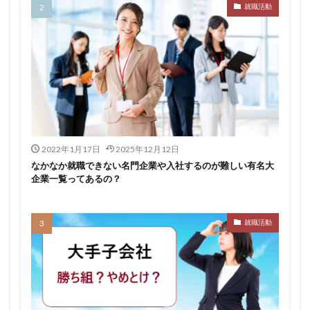
就職活動
転職できる
転職サイト
穴場
私服
愛知県名古屋市
既卒
朝日学情ナビ
服装
有名企業
最終面接
書けない
書かない
早期選考時期
早期選考
新卒採用
東北地方
新卒応援ハローワーク
新卒
支援先
探し方
持ち駒ゼロ
手遅れ
手取り15万
成長
成果主義
未経験
東海地方
福岡県
2022年1月17日
2025年12月12日
泣くほど嫌い
相談
甘い
理系ナビ
理系
なかなか就職できない名門企業や入社するのが難しい有名大
企業一覧ってあるの？
狙い目
無理
無料ダウンロード
無料
活躍
決まらない
株式会社ジールコミュニケーションズ
求人探し方
就職活動
求人
比較
正社員
業界診断
業界別
株式会社ローカルイノベーション
株式会社リアライブ
株式会社パフ
体育会
企業一覧
11月
アプリ
インターンシップ
インターン