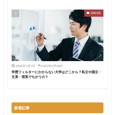
サポーターズ
20代前半
Career Select
就職活動
CAMPUS CAREER
8月
7月
6月
45時間以上
30代
25歳
20代
dodaキャンパス
20万
2025卒
2024卒
2024
2023
1月
1年目
1ヵ月未満
12月
DiG UP CAREER
DYM就職
Sier
JOBTV
SE
Re就活
Premiumスカウト
pacebox
ONECAREER
OfferBox
NNT
2022年1月7日
2025年2月28日
Meets Company
Maenomery
JobSpring
ES
学歴フィルターにかからない大学はどこから？私立や国立・
JOBRASS新卒
JAIC
IT求人ナビ
IT企業
文系・理系でちがうの？
ITばかり
ITエンジニア
irodasSALON
Goodfind
FutureFinder
グッドファインド
サロン
仕事きつい
メガベンチャー
やめとけ
やめても生きていける
やめたい
やばい会社
新着記事
やばい
もう無理
めんどくさい
メンタル