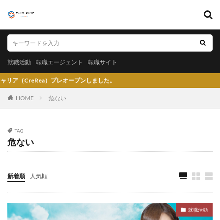
キーワード
就職活動
転職エージェント
転職サイト
就職活動
転職エージェント
転職サイト
カテゴリー
reRea）プレオープンしました。
HOME
危ない
タグ
TAG
危ない
〇〇力
宮城県仙台市
就活エージェントneo
就活エージェント
就活
少ない
将来性がある
将来が不安
専門商社
対処方法
実力主義
新着順
人気順
就活会議
安定
安全
学生就業支援センター
学歴フィルター
女性
大阪府
大手子会社
就職活動
大手人気企業
大手
就活サイト
就活塾