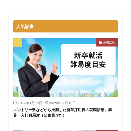
名門企業
合格率
受かった
内定直結型
厳しい
危ない
勝ち組
割合
初任給
初めて
出遅れ
出来ない
内定者 先輩合格者
人気記事
性格診断アプリ
情報系学部
会社辞めたい
若者
誰でも受かる業界
評判口コミ
評判
就職活動
見分け方
裁量権
行かない
落ちる確率
落ちてから
自己分析ツール
身バレ
自己分析
自己PR動画
職種
職務経歴書
職サークル
締切
第二新卒とは
第二新卒エージェントneo
第二新卒
超優良企業
転職
種類
長所
面談
面接
難易度
難しく考えすぎ
難しい
隠れホワイト企業
関西地方
2022年1月15日
2025年12月12日
エントリー数などから推測した新卒採用枠の就職活動。業
長所がわからない
適職診断ツール
界・入社難易度（公務員含む）
転職エージェント
適性検査
遅い時期
遅い
進路決まらない
逆質問
逆求人
退会出来ない