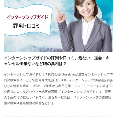
大卒新卒
履歴書
性格一覧
志望動機
心理テスト
後悔
強みが見つからない
強み
平均年収
平均
就職浪人
就職
就職支援先
就職情報サイト
就職出来る
就職先
就職偏差値
就職できない
就職サイト
就職カレッジ
就職shop
大学院
大企業
怪しい
優良企業
内定の割合
内定が欲しい
インターンシップガイドの評判や口コミ。危ない、退会・キ
内定がもらえない
内定がない
内定がすぐ出る企業
ャンセル出来ないなど噂の真相は？
公務員試験
全落ち
優良企業ランキング
優良
インターンシップガイドとは？株式会社futurelaboが運営 インターンシップ専
内定出るのが早い
倍率が低い
信頼できる
門の検索サイトとして国内最大級 評価： 4.0・インターンシップや会社説明会
例文集
使いわけ
何社受ける？10社少ない
などの情報が豊富 ・大学1、2年生から利用可能 ・エントリーシートの書き方
何個
何がしたいかわからない
体験談
や面接のコツなどハウツー記事が満載 『インターンシップガイド』は、新卒
の学生向けの就活サイトです。 主なサービスは、インターンシップの開催情
体育会系
内定をもらいやすい
内定欲しい
報の検索や企業情報の閲覧など […]
外資就活ドットコム
口コミ
夏採用
場所
固定残業代
営業以外
問題集
向いていない