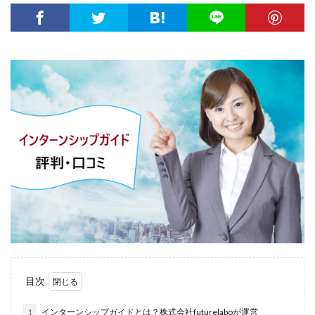
大卒新卒
履歴書
性格一覧
志望動機
心理テスト
後悔
強みが見つからない
強み
平均年収
平均
就職浪人
就職
就職支援先
就職情報サイト
就職出来る
就職先
就職偏差値
就職できない
就職サイト
就職カレッジ
就職shop
大学院
大企業
怪しい
優良企業
内定の割合
内定が欲しい
内定がもらえない
内定がない
内定がすぐ出る企業
公務員試験
全落ち
優良企業ランキング
優良
内定出るのが早い
倍率が低い
信頼できる
例文集
使いわけ
何社受ける？10社少ない
何個
何がしたいかわからない
体験談
体育会系
内定をもらいやすい
内定欲しい
目次
外資就活ドットコム
口コミ
夏採用
場所
固定残業代
営業以外
問題集
向いていない
1
インターンシップガイドとは？株式会社futurelaboが運営