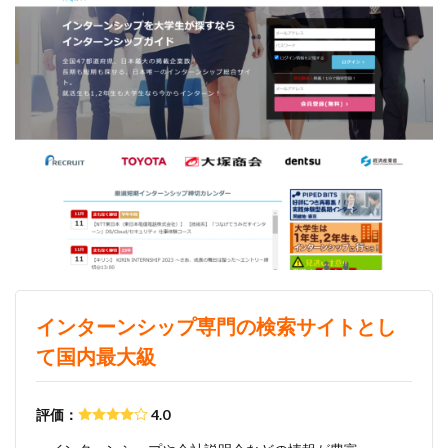
みなし手当
やり方
ミドルベンチャー
ミーツカンパニー
まったり
マエノメリ
マイナビ新卒紹介
マイナビジョブ20'sスカウト
マイナビジョブ20's
マイナビ
マーケティング
やりたくない
やり方がわからない
ホワイト企業ランキング
不人気業界
人生終了
二次面接
二次募集
事務職
九州地方
中小企業
中堅企業
不利
一覧
ユニスタイル
一般事務
一生
一次面接
ワンキャリア
わからない
レバテックルーキー
インターンシップ専門の検索サイトとし
リクナビ就職エージェント
リクナビ
ランキング
て国内最大級
マーケッター
ホワイト企業
シェア
スタートアップ
ディグアップキャリア
ツノル
評価：
4.0
タイプ
スポナビキャリア
スポチョク