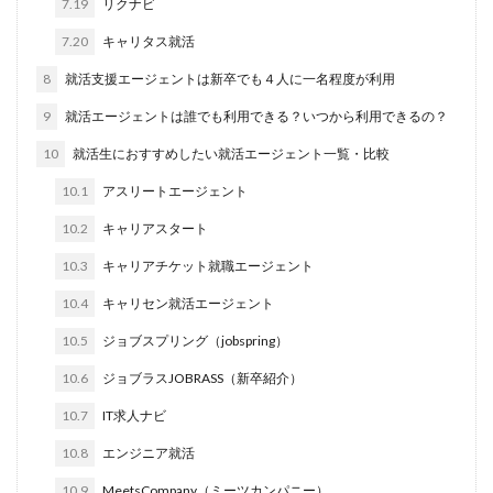
7.19
リクナビ
イロダスサロン
イベント
いつから
いくら
7.20
キャリタス就活
いくつ
いい就職ドットコム
8
就活支援エージェントは新卒でも４人に一名程度が利用
アスリートエージェント
インタツアー
9
就活エージェントは誰でも利用できる？いつから利用できるの？
あさがくナビ
あきらめ
アカリク就職エージェント
10
就活生におすすめしたい就活エージェント一覧・比較
アカリクWEB
webマーケティング
WEBテスト
10.1
アスリートエージェント
UZUZ
URL
unistyle
インターンシップガイド
ウズキャリ
TSUNORU
キャリch
10.2
キャリアスタート
キャンパスキャリア
キャリチャン
10.3
キャリアチケット就職エージェント
キャリセン就活エージェント
キャリアパーク
10.4
キャリセン就活エージェント
キャリアチケットスカウト
キャリアチケット
10.5
ジョブスプリング（jobspring）
キャリアセレクト
キャリアスタート
キミスカ
10.6
ジョブラスJOBRASS（新卒紹介）
エンジニア
カレンダー
かからない大学
10.7
IT求人ナビ
オファーボックス
オファーサービス
おすすめ
10.8
エンジニア就活
エントリーシート（ES）
エントリーシート
エントリー
エンジニア就活
type就活
SPI
10.9
MeetsCompany（ミーツカンパニー）