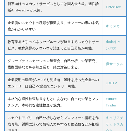
新卒向けのスカウトサービスとしては国内最大級。適性診
OfferBox
断AnalyzeU＋が人気。
企業側のスカウトの種類が複数あり、オファーの際の本気
キミスカ
度がわかりやすい
教育業界大手のベネッセグループが運営するスカウトサー
dodaキャ
ビス。教育業界のノウハウが詰まった自己分析が可能。
ンパス
グループディスカッション練習会、自己分析、企業研究、
職サークル
模擬面接などを参加企業と一緒に対策出来る。
企業説明の動画がいつでも見放題。興味を持った企業への
JOBTV
エントリーは自己PR動画でエントリー可能。
本格的な適性検査結果をもとにあなたに合った企業とマッ
Future
チング。本格的な適性検査が魅力。
Finder
スカウトアプリ。自己分析しながらプロフィール情報を作
キャリアチ
成可能。質問に沿って情報入力をすると価値観などが把握
ケットスカ
できる。
ウト