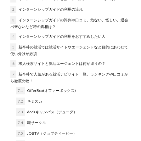
名門企業
合格率
受かった
内定直結型
2
インターンシップガイドの利用の流れ
厳しい
危ない
勝ち組
割合
初任給
3
インターンシップガイドの評判や口コミ。危ない、怪しい、退会
初めて
出遅れ
出来ない
内定者 先輩合格者
出来ないなど噂の真相は？
性格診断アプリ
情報系学部
会社辞めたい
4
インターンシップガイドの利用をおすすめしたい人
若者
誰でも受かる業界
評判口コミ
評判
5
新卒枠の就活では就活サイトやエージェントなど目的にあわせて
見分け方
裁量権
行かない
落ちる確率
使い分けが必須
落ちてから
自己分析ツール
身バレ
自己分析
6
求人検索サイトと就活エージェントは何が違うの？
自己PR動画
職種
職務経歴書
職サークル
7
新卒枠で人気がある就活ナビサイト一覧。ランキングや口コミか
ら徹底比較！
締切
第二新卒とは
第二新卒エージェントneo
7.1
OfferBox(オファーボックス)
第二新卒
超優良企業
転職
種類
長所
面談
面接
難易度
難しく考えすぎ
7.2
キミスカ
難しい
隠れホワイト企業
関西地方
7.3
dodaキャンパス（デューダ）
長所がわからない
適職診断ツール
7.4
職サークル
転職エージェント
適性検査
遅い時期
遅い
7.5
JOBTV（ジョブティービー）
進路決まらない
逆質問
逆求人
退会出来ない