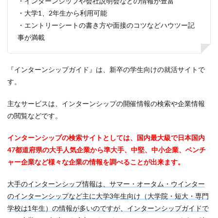
・インターンシップや会社説明会などの情報が豊富
スポチャレ
スポーツフィールド
スポーツ
・大学1、2年生から利用可能
スカウトサイト
デューダ
スーツ
しんどい
・エントリーシートの書き方や面接のコツなどハウツー記
シンクトワイス
ジョブラス
ジョブトラ
事が満載
ジョブティービー
ジョブスプリング
システムエンジニア
ジェイック
テストセンター
『インターンシップガイド』は、新卒の学生向けの就活サイトで
どこから
ボロボロ
ブラック入ってはいけない
す。
ボーナス込み
ポート株式会社
ベンチャー企業
ベクトル
ペースボックス
プログラミング
主なサービスは、インターンシップの開催情報の検索や企業情報
の閲覧などです。
プログラマー
フリナビ
フリーター
フューチャーファインダー
どこでもいい
インターンシップの検索サイトとしては、国内最大級で日本国内
ビズリーチ・キャンパス
バレない
ハタラクティブ
47都道府県の大手人気企業から準大手、中堅、中小企業、ベンチ
ネオキャリア
ニート
どんな性格の人
ャー企業など様々な企業の情報を調べることが出来ます。
どんな仕事が向いている
とりあえず
どっち
大手のインターンシップ情報は、サマー・オータム・ウインター
高卒
のインターンシップなど主に大学3年生向け（大学院・短大・専門
学校は1年生）の情報が多いのですが、インターンシップガイドで
検索