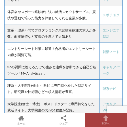
体育会やスポーツ経験者に強い就活スカウトサービス。競
スポチョク
技や運動で培った能力を評価してくれる企業が多数。
文系・理系不問でプログラミング未経験者歓迎の求人が多
エンジニア
数。面接練習など支援の手厚さで人気あり
就活
エントリーシート対策に最適！合格者のエントリーシート
就活ノート
内容が閲覧可能。
36の質問に答えるだけで強みと適職を診断できる自己分析
キャリアパ
ツール「My Analytics」。
ーク
理系・大学院生(修士・博士)に専門特化をした就活サイ
理系ナビ
ト。研究職や技術職などの求人情報が豊富。
大学院生(修士・博士)・ポストドクターに専門特化をした
アカリク
就活サイト。大学院生の3分の1程度が登録。
WEB
合格者のエントリーシートや選考体験談などが見放題。就
ワンキャリ
ホーム
シェア
TOPへ