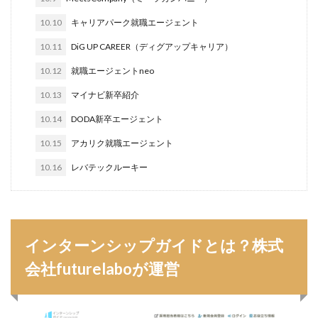
サポーターズ
20代前半
Career Select
10.10
キャリアパーク就職エージェント
CAMPUS CAREER
8月
7月
6月
10.11
DiG UP CAREER（ディグアップキャリア）
45時間以上
30代
25歳
20代
10.12
就職エージェントneo
dodaキャンパス
20万
2025卒
2024卒
10.13
マイナビ新卒紹介
2024
2023
1月
1年目
1ヵ月未満
10.14
DODA新卒エージェント
12月
DiG UP CAREER
DYM就職
Sier
10.15
アカリク就職エージェント
JOBTV
SE
Re就活
Premiumスカウト
10.16
レバテックルーキー
pacebox
ONECAREER
OfferBox
NNT
Meets Company
Maenomery
JobSpring
ES
JOBRASS新卒
JAIC
IT求人ナビ
IT企業
ITばかり
ITエンジニア
irodasSALON
インターンシップガイドとは？株式
Goodfind
FutureFinder
グッドファインド
会社futurelaboが運営
サロン
仕事きつい
メガベンチャー
やめとけ
やめても生きていける
やめたい
やばい会社
やばい
もう無理
めんどくさい
メンタル