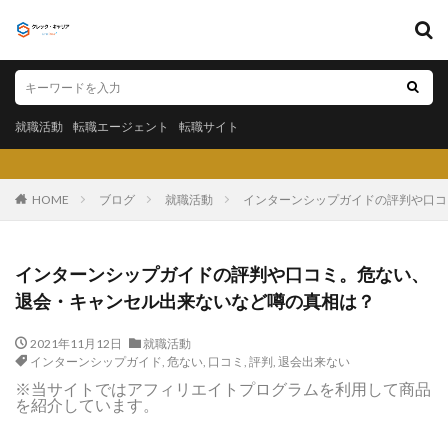
キーワード
就職活動
転職エージェント
転職サイト
就職活動
転職エージェント
転職サイト
カテゴリー
クレック・キャリア（C
HOME
ブログ
就職活動
インターンシップガイドの評判や口コ
タグ
インターンシップガイドの評判や口コミ。危ない、
〇〇力
宮城県仙台市
就活エージェントneo
退会・キャンセル出来ないなど噂の真相は？
就活エージェント
就活
少ない
将来性がある
2021年11月12日
就職活動
将来が不安
専門商社
対処方法
実力主義
インターンシップガイド
,
危ない
,
口コミ
,
評判
,
退会出来ない
就活会議
安定
安全
学生就業支援センター
※当サイトではアフィリエイトプログラムを利用して商品
を紹介しています。
学歴フィルター
女性
大阪府
大手子会社
大手人気企業
大手
就活サイト
就活塾