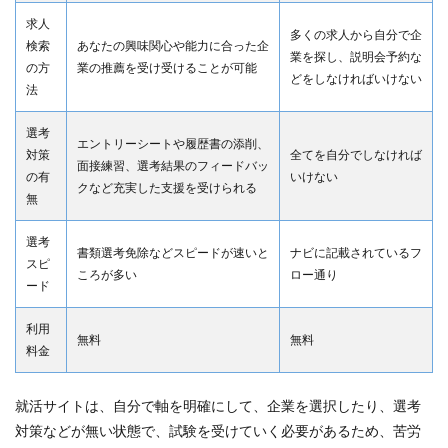
求人
多くの求人から自分で企
検索
あなたの興味関心や能力に合った企
業を探し、説明会予約な
の方
業の推薦を受け受けることが可能
どをしなければいけない
法
選考
エントリーシートや履歴書の添削、
対策
全てを自分でしなければ
面接練習、選考結果のフィードバッ
の有
いけない
クなど充実した支援を受けられる
無
選考
書類選考免除などスピードが速いと
ナビに記載されているフ
スピ
ころが多い
ロー通り
ード
利用
無料
無料
料金
就活サイトは、自分で軸を明確にして、企業を選択したり、選考
対策などが無い状態で、試験を受けていく必要があるため、苦労