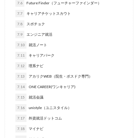
7.6
Future Finder（フューチャーファインダー）
転職できる
転職サイト
穴場
私服
7.7
キャリアチケットスカウト
愛知県名古屋市
既卒
朝日学情ナビ
服装
7.8
スポチョク
有名企業
最終面接
書けない
書かない
7.9
エンジニア就活
早期選考時期
早期選考
新卒採用
東北地方
新卒応援ハローワーク
新卒
支援先
探し方
7.10
就活ノート
持ち駒ゼロ
手遅れ
手取り15万
成長
7.11
キャリアパーク
成果主義
未経験
東海地方
福岡県
7.12
理系ナビ
泣くほど嫌い
相談
甘い
理系ナビ
理系
7.13
アカリクWEB（院生・ポスドク専門）
狙い目
無理
無料ダウンロード
無料
7.14
ONE CAREER(ワンキャリア)
活躍
決まらない
7.15
就活会議
株式会社ジールコミュニケーションズ
求人探し方
7.16
unistyle（ユニスタイル）
求人
比較
正社員
業界診断
業界別
株式会社ローカルイノベーション
株式会社リアライブ
7.17
外資就活ドットコム
株式会社パフ
体育会
企業一覧
11月
7.18
マイナビ
アプリ
インターンシップ
インターン