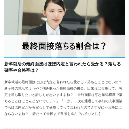
大卒新卒
履歴書
性格一覧
志望動機
心理テスト
後悔
強みが見つからない
強み
平均年収
平均
就職浪人
就職
就職支援先
就職情報サイト
就職出来る
就職先
就職偏差値
就職できない
就職サイト
就職カレッジ
就職shop
大学院
大企業
怪しい
優良企業
内定の割合
内定が欲しい
新卒就活の最終面接はほぼ内定と言われたら受かる？落ちる
内定がもらえない
内定がない
内定がすぐ出る企業
確率や合格率は？
公務員試験
全落ち
優良企業ランキング
優良
新卒就活の最終面接はほぼ内定と言われたら受かる？落ちることはないの？
内定出るのが早い
倍率が低い
信頼できる
新卒枠の就活でようやく掴み取った最終面接の機会。出来れば合格して、内
例文集
使いわけ
何社受ける？10社少ない
定を勝ち取りたいと誰しもが思いますよね？ 「最終面接は意思確認程度で落
何個
何がしたいかわからない
体験談
ちることはほとんどないでしょ？」 「一次、二次を通過して事前の人事面談
でもほぼ内定だから安心して受験してって言われたのでさすがに不合格には
体育会系
内定をもらいやすい
内定欲しい
ならないよね？」 誰だって最後まで選考を進んでお祈りメ […]
外資就活ドットコム
口コミ
夏採用
場所
固定残業代
営業以外
問題集
向いていない