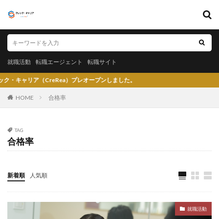
キーワード
就職活動
転職エージェント
転職サイト
就職活動
転職エージェント
転職サイト
カテゴリー
（CreRea）プレオープンしました。
HOME
合格率
タグ
TAG
合格率
〇〇力
宮城県仙台市
就活エージェントneo
就活エージェント
就活
少ない
将来性がある
将来が不安
専門商社
対処方法
実力主義
新着順
人気順
就活会議
安定
安全
学生就業支援センター
学歴フィルター
女性
大阪府
大手子会社
就職活動
大手人気企業
大手
就活サイト
就活塾