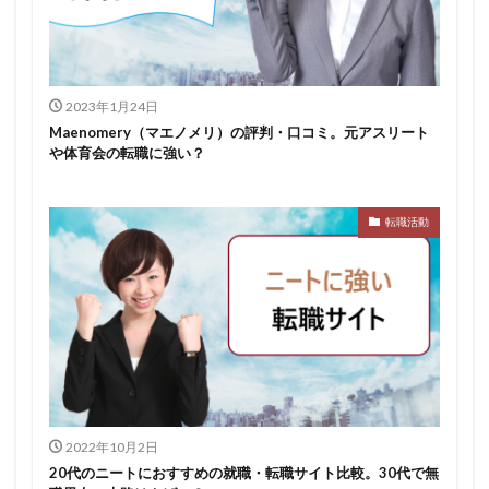
スポチャレ
スポーツフィールド
スポーツ
スカウトサイト
デューダ
スーツ
しんどい
シンクトワイス
ジョブラス
ジョブトラ
ジョブティービー
ジョブスプリング
2023年1月24日
Maenomery（マエノメリ）の評判・口コミ。元アスリート
システムエンジニア
ジェイック
テストセンター
や体育会の転職に強い？
どこから
ボロボロ
ブラック入ってはいけない
ボーナス込み
ポート株式会社
ベンチャー企業
転職活動
ベクトル
ペースボックス
プログラミング
プログラマー
フリナビ
フリーター
フューチャーファインダー
どこでもいい
ビズリーチ・キャンパス
バレない
ハタラクティブ
ネオキャリア
ニート
どんな性格の人
どんな仕事が向いている
とりあえず
どっち
高卒
2022年10月2日
20代のニートにおすすめの就職・転職サイト比較。30代で無
検索