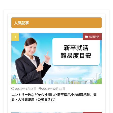
名門企業
合格率
受かった
内定直結型
厳しい
危ない
勝ち組
割合
初任給
初めて
出遅れ
出来ない
内定者 先輩合格者
人気記事
性格診断アプリ
情報系学部
会社辞めたい
若者
誰でも受かる業界
評判口コミ
評判
就職活動
見分け方
裁量権
行かない
落ちる確率
落ちてから
自己分析ツール
身バレ
自己分析
自己PR動画
職種
職務経歴書
職サークル
締切
第二新卒とは
第二新卒エージェントneo
第二新卒
超優良企業
転職
種類
長所
面談
面接
難易度
難しく考えすぎ
難しい
隠れホワイト企業
関西地方
2022年1月15日
2025年12月12日
エントリー数などから推測した新卒採用枠の就職活動。業
長所がわからない
適職診断ツール
界・入社難易度（公務員含む）
転職エージェント
適性検査
遅い時期
遅い
進路決まらない
逆質問
逆求人
退会出来ない