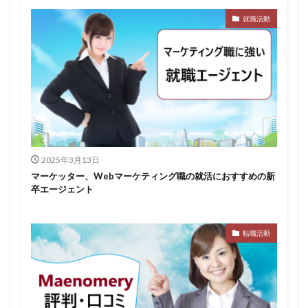
就職活動
みなし手当
やり方
ミドルベンチャー
ミーツカンパニー
まったり
マエノメリ
マイナビ新卒紹介
マイナビジョブ20'sスカウト
マイナビジョブ20's
マイナビ
マーケティング
やりたくない
やり方がわからない
ホワイト企業ランキング
不人気業界
人生終了
二次面接
二次募集
事務職
九州地方
2025年3月13日
中小企業
中堅企業
不利
一覧
マーケッター、Webマーケティング職の就活におすすめの新
ユニスタイル
一般事務
一生
一次面接
卒エージェント
ワンキャリア
わからない
レバテックルーキー
リクナビ就職エージェント
リクナビ
ランキング
転職活動
マーケッター
ホワイト企業
シェア
スタートアップ
ディグアップキャリア
ツノル
タイプ
スポナビキャリア
スポチョク