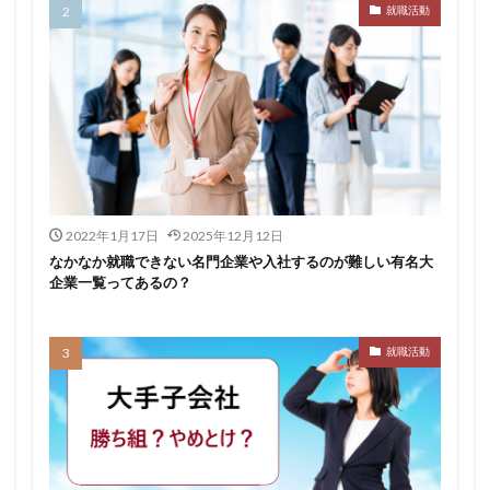
就職活動
転職できる
転職サイト
穴場
私服
愛知県名古屋市
既卒
朝日学情ナビ
服装
有名企業
最終面接
書けない
書かない
早期選考時期
早期選考
新卒採用
東北地方
新卒応援ハローワーク
新卒
支援先
探し方
持ち駒ゼロ
手遅れ
手取り15万
成長
成果主義
未経験
東海地方
福岡県
2022年1月17日
2025年12月12日
泣くほど嫌い
相談
甘い
理系ナビ
理系
なかなか就職できない名門企業や入社するのが難しい有名大
企業一覧ってあるの？
狙い目
無理
無料ダウンロード
無料
活躍
決まらない
株式会社ジールコミュニケーションズ
求人探し方
就職活動
求人
比較
正社員
業界診断
業界別
株式会社ローカルイノベーション
株式会社リアライブ
株式会社パフ
体育会
企業一覧
11月
アプリ
インターンシップ
インターン