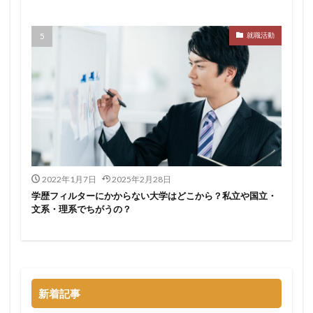
サポーターズ
20代前半
Career Select
就職活動
CAMPUS CAREER
8月
7月
6月
45時間以上
30代
25歳
20代
dodaキャンパス
20万
2025卒
2024卒
2024
2023
1月
1年目
1ヵ月未満
12月
DiG UP CAREER
DYM就職
Sier
JOBTV
SE
Re就活
Premiumスカウト
pacebox
ONECAREER
OfferBox
NNT
2022年1月7日
2025年2月28日
Meets Company
Maenomery
JobSpring
ES
学歴フィルターにかからない大学はどこから？私立や国立・
JOBRASS新卒
JAIC
IT求人ナビ
IT企業
文系・理系でちがうの？
ITばかり
ITエンジニア
irodasSALON
Goodfind
FutureFinder
グッドファインド
サロン
仕事きつい
メガベンチャー
やめとけ
やめても生きていける
やめたい
やばい会社
新着記事
やばい
もう無理
めんどくさい
メンタル