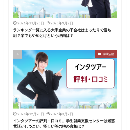
イロダスサロン
イベント
いつから
いくら
いくつ
いい就職ドットコム
2021年11月25日
2025年3月2日
アスリートエージェント
インタツアー
ランキング一覧に入る大手企業の子会社はまったりで勝ち
あさがくナビ
あきらめ
アカリク就職エージェント
組？楽でもやめとけという理由は？
アカリクWEB
webマーケティング
WEBテスト
UZUZ
URL
unistyle
インターンシップガイド
就職活動
ウズキャリ
TSUNORU
キャリch
キャンパスキャリア
キャリチャン
キャリセン就活エージェント
キャリアパーク
キャリアチケットスカウト
キャリアチケット
キャリアセレクト
キャリアスタート
キミスカ
エンジニア
カレンダー
かからない大学
オファーボックス
オファーサービス
おすすめ
2021年12月23日
2025年3月2日
エントリーシート（ES）
エントリーシート
インタツアーの評判・口コミ。学生就業支援センターは迷惑
電話がしつこい、怪しい等の噂の真相は？
エントリー
エンジニア就活
type就活
SPI