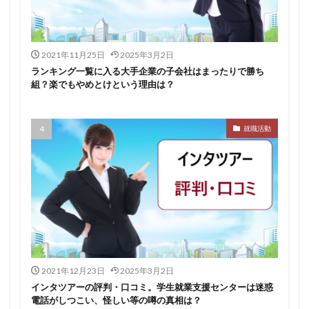
イロダスサロン
イベント
いつから
いくら
いくつ
いい就職ドットコム
2021年11月25日
2025年3月2日
アスリートエージェント
インタツアー
ランキング一覧に入る大手企業の子会社はまったりで勝ち
あさがくナビ
あきらめ
アカリク就職エージェント
組？楽でもやめとけという理由は？
アカリクWEB
webマーケティング
WEBテスト
UZUZ
URL
unistyle
インターンシップガイド
就職活動
ウズキャリ
TSUNORU
キャリch
キャンパスキャリア
キャリチャン
キャリセン就活エージェント
キャリアパーク
キャリアチケットスカウト
キャリアチケット
キャリアセレクト
キャリアスタート
キミスカ
エンジニア
カレンダー
かからない大学
オファーボックス
オファーサービス
おすすめ
2021年12月23日
2025年3月2日
エントリーシート（ES）
エントリーシート
インタツアーの評判・口コミ。学生就業支援センターは迷惑
電話がしつこい、怪しい等の噂の真相は？
エントリー
エンジニア就活
type就活
SPI