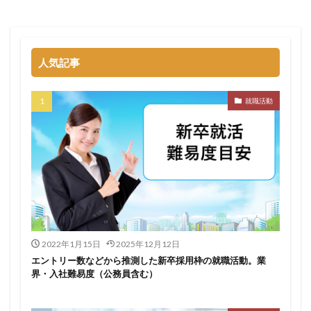
名門企業
合格率
受かった
内定直結型
厳しい
危ない
勝ち組
割合
初任給
初めて
出遅れ
出来ない
内定者 先輩合格者
人気記事
性格診断アプリ
情報系学部
会社辞めたい
若者
誰でも受かる業界
評判口コミ
評判
就職活動
見分け方
裁量権
行かない
落ちる確率
落ちてから
自己分析ツール
身バレ
自己分析
自己PR動画
職種
職務経歴書
職サークル
締切
第二新卒とは
第二新卒エージェントneo
第二新卒
超優良企業
転職
種類
長所
面談
面接
難易度
難しく考えすぎ
難しい
隠れホワイト企業
関西地方
2022年1月15日
2025年12月12日
エントリー数などから推測した新卒採用枠の就職活動。業
長所がわからない
適職診断ツール
界・入社難易度（公務員含む）
転職エージェント
適性検査
遅い時期
遅い
進路決まらない
逆質問
逆求人
退会出来ない