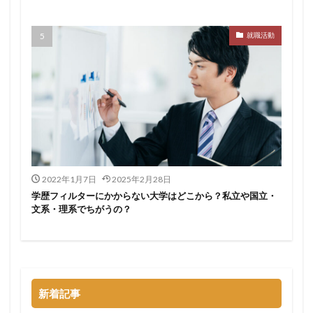
サポーターズ
20代前半
Career Select
就職活動
CAMPUS CAREER
8月
7月
6月
45時間以上
30代
25歳
20代
dodaキャンパス
20万
2025卒
2024卒
2024
2023
1月
1年目
1ヵ月未満
12月
DiG UP CAREER
DYM就職
Sier
JOBTV
SE
Re就活
Premiumスカウト
pacebox
ONECAREER
OfferBox
NNT
2022年1月7日
2025年2月28日
Meets Company
Maenomery
JobSpring
ES
学歴フィルターにかからない大学はどこから？私立や国立・
JOBRASS新卒
JAIC
IT求人ナビ
IT企業
文系・理系でちがうの？
ITばかり
ITエンジニア
irodasSALON
Goodfind
FutureFinder
グッドファインド
サロン
仕事きつい
メガベンチャー
やめとけ
やめても生きていける
やめたい
やばい会社
新着記事
やばい
もう無理
めんどくさい
メンタル