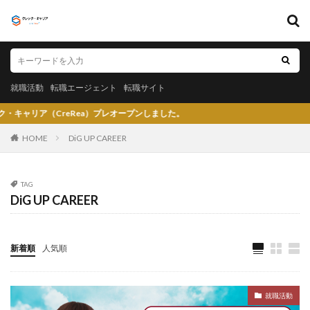
キーワード
就職活動
転職エージェント
転職サイト
就職活動
転職エージェント
転職サイト
カテゴリー
CreRea）プレオープンしました。
HOME
DiG UP CAREER
タグ
TAG
DiG UP CAREER
〇〇力
宮城県仙台市
就活エージェントneo
就活エージェント
就活
少ない
将来性がある
将来が不安
専門商社
対処方法
実力主義
新着順
人気順
就活会議
安定
安全
学生就業支援センター
学歴フィルター
女性
大阪府
大手子会社
就職活動
大手人気企業
大手
就活サイト
就活塾