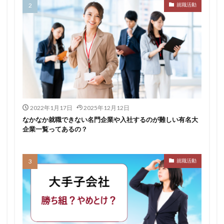
就職活動
転職できる
転職サイト
穴場
私服
愛知県名古屋市
既卒
朝日学情ナビ
服装
有名企業
最終面接
書けない
書かない
早期選考時期
早期選考
新卒採用
東北地方
新卒応援ハローワーク
新卒
支援先
探し方
持ち駒ゼロ
手遅れ
手取り15万
成長
成果主義
未経験
東海地方
福岡県
2022年1月17日
2025年12月12日
泣くほど嫌い
相談
甘い
理系ナビ
理系
なかなか就職できない名門企業や入社するのが難しい有名大
企業一覧ってあるの？
狙い目
無理
無料ダウンロード
無料
活躍
決まらない
株式会社ジールコミュニケーションズ
求人探し方
就職活動
求人
比較
正社員
業界診断
業界別
株式会社ローカルイノベーション
株式会社リアライブ
株式会社パフ
体育会
企業一覧
11月
アプリ
インターンシップ
インターン