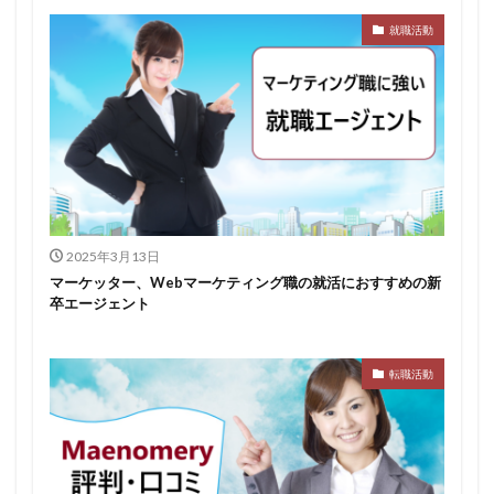
就職活動
みなし手当
やり方
ミドルベンチャー
ミーツカンパニー
まったり
マエノメリ
マイナビ新卒紹介
マイナビジョブ20'sスカウト
マイナビジョブ20's
マイナビ
マーケティング
やりたくない
やり方がわからない
ホワイト企業ランキング
不人気業界
人生終了
二次面接
二次募集
事務職
九州地方
2025年3月13日
中小企業
中堅企業
不利
一覧
マーケッター、Webマーケティング職の就活におすすめの新
ユニスタイル
一般事務
一生
一次面接
卒エージェント
ワンキャリア
わからない
レバテックルーキー
リクナビ就職エージェント
リクナビ
ランキング
転職活動
マーケッター
ホワイト企業
シェア
スタートアップ
ディグアップキャリア
ツノル
タイプ
スポナビキャリア
スポチョク