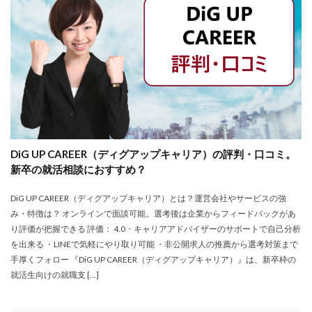
大卒新卒
履歴書
性格一覧
志望動機
心理テスト
後悔
強みが見つからない
強み
平均年収
平均
就職浪人
就職
就職支援先
就職情報サイト
就職出来る
就職先
就職偏差値
就職できない
就職サイト
就職カレッジ
就職shop
大学院
大企業
怪しい
優良企業
内定の割合
内定が欲しい
DiG UP CAREER（ディグアップキャリア）の評判・口コミ。
内定がもらえない
内定がない
内定がすぐ出る企業
新卒の就活相談におすすめ？
公務員試験
全落ち
優良企業ランキング
優良
DiG UP CAREER（ディグアップキャリア）とは？運営会社やサービスの強
内定出るのが早い
倍率が低い
信頼できる
み・特徴は？ オンラインで面談可能。選考後は企業からフィードバックがあ
例文集
使いわけ
何社受ける？10社少ない
り評価が把握できる 評価： 4.0・キャリアアドバイザーのサポートで自己分析
何個
何がしたいかわからない
体験談
を出来る ・LINEで気軽にやり取り可能 ・非公開求人の推薦から選考対策まで
手厚くフォロー 『DiG UP CAREER（ディグアップキャリア）』は、新卒枠の
体育会系
内定をもらいやすい
内定欲しい
就活生向けの就職支 […]
外資就活ドットコム
口コミ
夏採用
場所
固定残業代
営業以外
問題集
向いていない