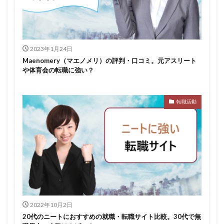
スポチャレ
スポーツフィールド
スポーツ
スカウトサイト
デューダ
スーツ
しんどい
シンクトワイス
ジョブラス
ジョブトラ
ジョブティービー
ジョブスプリング
2023年1月24日
Maenomery（マエノメリ）の評判・口コミ。元アスリート
システムエンジニア
ジェイック
テストセンター
や体育会の転職に強い？
どこから
ボロボロ
ブラック入ってはいけない
ボーナス込み
ポート株式会社
ベンチャー企業
転職活動
ベクトル
ペースボックス
プログラミング
プログラマー
フリナビ
フリーター
フューチャーファインダー
どこでもいい
ビズリーチ・キャンパス
バレない
ハタラクティブ
ネオキャリア
ニート
どんな性格の人
どんな仕事が向いている
とりあえず
どっち
高卒
2022年10月2日
20代のニートにおすすめの就職・転職サイト比較。30代で無
検索