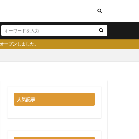
い
将来性がある
学生就業支援センター
人気記事
イト
就活塾
らない
強み
る
就職先
大企業