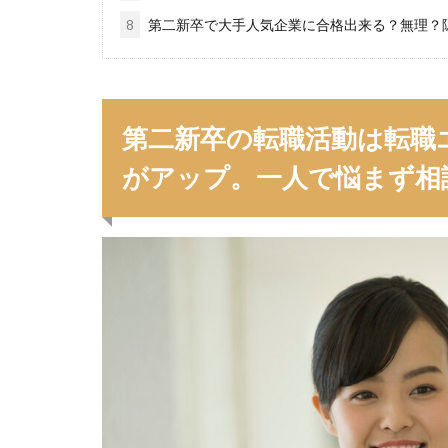
ブラック入っては
8
第二新卒で大手人気企業に合格出来る？無理？
ペースボックス
フューチャーファ
ネオキャリア
第二新卒の転職活動は転職
がアップ。一人で悩まず相