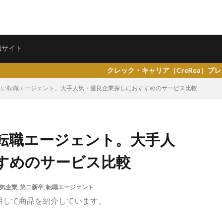
ェント
転職サイト
職サイト
クレック・キャリア（CreRea）プレオープンしました。
良い転職エージェント。大手人気・優良企業探しにおすすめのサービス比較
県仙台市
就活エージェントneo
就活エージェント
就活
少な
転職エージェント。大手人
専門商社
対処方法
実力主義
就活会議
安定
安全
すめのサービス比較
女性
大阪府
大手子会社
大手人気企業
大手
就活サ
歴書
性格一覧
志望動機
心理テスト
後悔
強みが見つか
気企業
,
第二新卒
,
転職エージェント
均
就職浪人
就職
就職支援先
就職情報サイト
就職出来
用して商品を紹介しています。
就職できない
就職サイト
就職カレッジ
就職shop
大学院
企業
内定の割合
内定が欲しい
内定がもらえない
内定がない