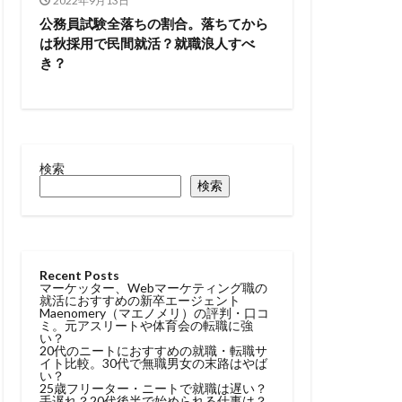
2022年9月13日
トル
公務員試験全落ちの割合。落ちてから
は秋採用で民間就活？就職浪人すべ
タラクティブ
き？
どっち
高卒
検索
検索
Recent Posts
マーケッター、Webマーケティング職の
就活におすすめの新卒エージェント
Maenomery（マエノメリ）の評判・口コ
ミ。元アスリートや体育会の転職に強
い？
20代のニートにおすすめの就職・転職サ
イト比較。30代で無職男女の末路はやば
い？
25歳フリーター・ニートで就職は遅い？
手遅れ？20代後半で始められる仕事は？