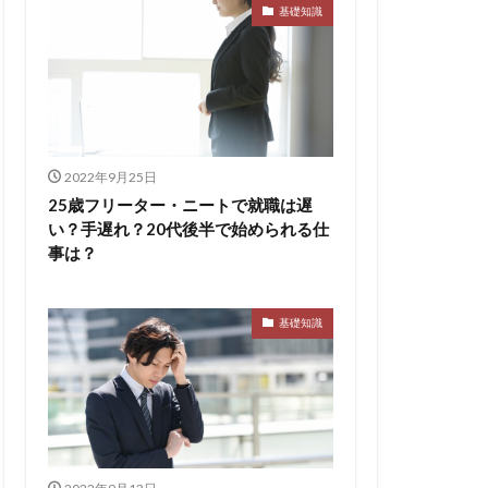
ト
pacebox
基礎知識
ES
asSALON
チャー
やめとけ
い
メンタル
メリ
2022年9月25日
マーケティング
25歳フリーター・ニートで就職は遅
い？手遅れ？20代後半で始められる仕
了
二次面接
事は？
スタイル
基礎知識
シェア
スポチョク
ツ
しんどい