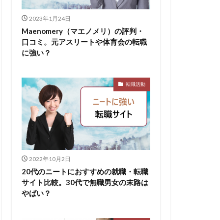
無料ダウンロード
2023年1月24日
求人
比較
Maenomery（マエノメリ）の評判・
口コミ。元アスリートや体育会の転職
株式会社パフ
に強い？
スサロン
ェント
転職活動
B
イド
ケット
からない大学
2022年10月2日
リーシート
20代のニートにおすすめの就職・転職
areer Select
サイト比較。30代で無職男女の末路は
dodaキャンパス
やばい？
12月