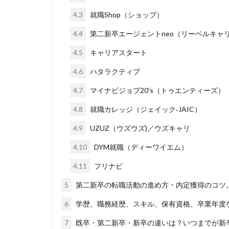
DiG UP CAREER
4.3
就職Shop（ショップ）
ONECAREER
JOBRASS新卒
4.4
第二新卒エージェントneo（リーベルキャ
Goodfind
Fu
4.5
キャリアスタート
やめても生きてい
4.6
ハタラクティブ
みなし手当
4.7
マイナビジョブ20’s（トゥエンティーズ）
マイナビ新卒紹介
やりたくない
4.8
就職カレッジ（ジェイック‐JAIC）
二次募集
事
4.9
UZUZ（ウズウズ)／ウズキャリ
一般事務
一
4.10
DYM就職（ディーワイエム）
リクナビ就職エー
4.11
フリナビ
スタートアップ
5
第二新卒の転職活動の進め方・内定獲得のコツ。
スポチャレ
シンクトワイス
6
学歴、職務経歴、スキル、保有資格、卒業年度
システムエンジニ
7
既卒・第二新卒・新卒の違いは？いつまでが新