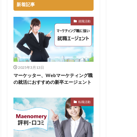
新着記事
るのが早い
就職活動
集
向いていない
割合
初任給
会社辞めたい
落ちる確率
2025年3月13日
経歴書
マーケッター、Webマーケティング職
の就活におすすめの新卒エージェント
良企業
転職
イト企業
遅い時期
遅い
転職活動
穴場
私服
い
書かない
支援先
東海地方