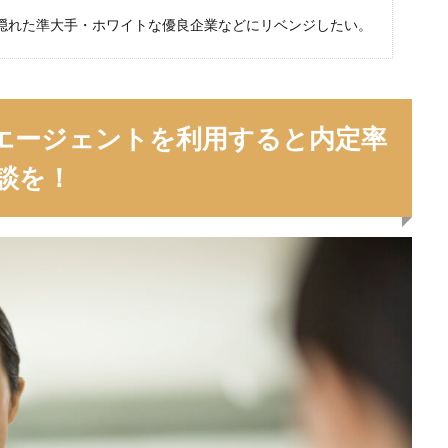
いけない
ボーナス込み
ポート株式会社
ベンチャー企業
ベク
隠れた準大手・ホワイトな優良企業などにリベンジしたい。
プログラミング
プログラマー
フリナビ
フリーター
インダー
どこでもいい
ビズリーチ・キャンパス
バレない
ハ
ニート
どんな性格の人
どんな仕事が向いている
とりあえず
エージェントを利用すると内定率
検索
談を！