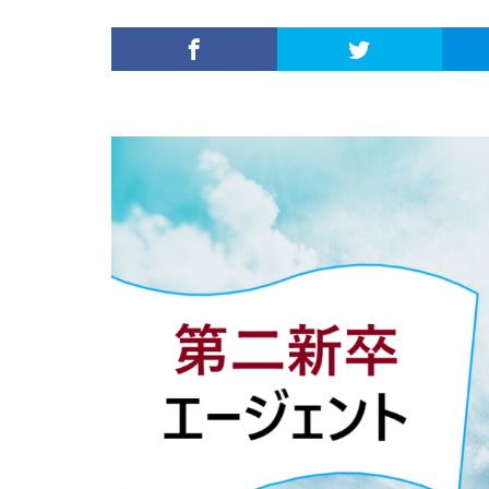
内定がすぐ出る企
倍率が低い
何がしたいかわか
外資就活ドットコ
名門企業
合
初めて
出遅
若者
誰でも
落ちてから
職サークル
種類
長所
関西地方
長
進路決まらない
愛知県名古屋市
早期選考時期
探し方
持ち