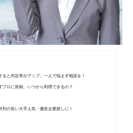
ほど嫌い
相談
甘い
理系ナビ
理系
狙い目
無理
決まらない
株式会社ジールコミュニケーションズ
求人探し方
診断
業界別
株式会社ローカルイノベーション
株式会社リアライブ
一覧
11月
アプリ
インターンシップ
インターン
イロダ
つから
いくら
いくつ
いい就職ドットコム
アスリートエージ
あさがくナビ
あきらめ
アカリク就職エージェント
アカリクWE
グ
WEBテスト
UZUZ
URL
unistyle
インターンシップガ
TSUNORU
キャリch
キャンパスキャリア
キャリチャン
すると内定率がアップ。一人で悩まず相談を！
ージェント
キャリアパーク
キャリアチケットスカウト
キャリアチ
ずプロに依頼。いつから利用できるの？
キャリアスタート
キミスカ
エンジニア
カレンダー
か
オファーサービス
おすすめ
エントリーシート（ES）
エント
エンジニア就活
type就活
SPI
サポーターズ
20代前半
C
評判の良い大手人気・優良企業探しに！
8月
7月
6月
45時間以上
30代
25歳
20代
2024卒
2024
2023
1月
1年目
1ヵ月未満