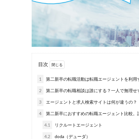
福岡県
泣く
無料
活躍
正社員
業界
体育会
企業
イベント
い
インタツアー
目次
webマーケティン
ウズキャリ
1
第二新卒の転職活動は転職エージェントを利用
キャリセン就活エ
2
第二新卒の転職相談は誰にする？一人で無理せ
キャリアセレクト
3
エージェントと求人検索サイトは何が違うの？
オファーボックス
エントリー
4
第二新卒におすすめの転職エージェント比較。
CAMPUS CAREER
4.1
リクルートエージェント
20万
2025卒
4.2
doda（デューダ）