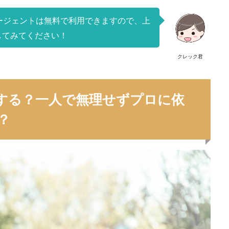
ージェントは無料で利用できますので、上
してみてください！
クレック君
する？一人で無理せずプロに依
？