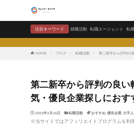
就職活動
転職エージ
注目キーワード
就職活動
転職エージェント
転
カテゴリー
HOME
ブログ
転職活動
第二新卒から評判の
タグ
〇〇力
宮城
第二新卒から評判の良い
将来が不安
気・優良企業探しにおす
学歴フィルター
大卒新卒
履
2022年5月26日
転職活動
おすすめ
,
優良企業
,
大手人
平均年収
平
※当サイトではアフィリエイトプログラムを利
就職偏差値
怪しい
優良