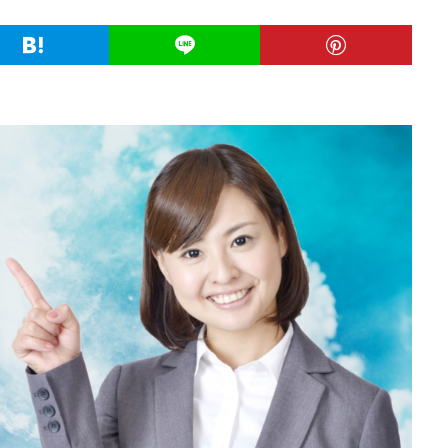
業
公務員試験
全落ち
優良企業ランキング
優良
内定出
信頼できる
例文集
使いわけ
何社受ける？10社少ない
何個
らない
体験談
体育会系
内定をもらいやすい
内定欲しい
ム
口コミ
夏採用
場所
固定残業代
営業以外
問題
格率
受かった
内定直結型
厳しい
危ない
勝ち組
れ
出来ない
内定者 先輩合格者
性格診断アプリ
情報系学部
受かる業界
評判口コミ
評判
見分け方
裁量権
行かない
自己分析ツール
身バレ
自己分析
自己PR動画
職種
職務
締切
第二新卒とは
第二新卒エージェントneo
第二新卒
超優
面談
面接
難易度
難しく考えすぎ
難しい
隠れホワ
所がわからない
適職診断ツール
転職エージェント
適性検査
逆質問
逆求人
退会出来ない
転職できる
転職サイト
既卒
朝日学情ナビ
服装
有名企業
最終面接
書けな
早期選考
新卒採用
東北地方
新卒応援ハローワーク
新卒
駒ゼロ
手遅れ
手取り15万
成長
成果主義
未経験