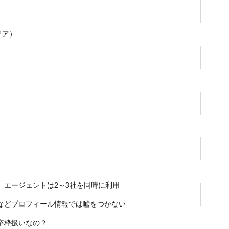
DYM就職
Sier
JOBTV
SE
Re就活
Premiumスカウ
OfferBox
NNT
Meets Company
Maenomery
JobSpring
JAIC
IT求人ナビ
IT企業
ITばかり
ITエンジニア
irod
リア）
tureFinder
グッドファインド
サロン
仕事きつい
メガベン
ける
やめたい
やばい会社
やばい
もう無理
めんどくさ
やり方
ミドルベンチャー
ミーツカンパニー
まったり
マエノ
マイナビジョブ20'sスカウト
マイナビジョブ20's
マイナビ
やり方がわからない
ホワイト企業ランキング
不人気業界
人生終
務職
九州地方
中小企業
中堅企業
不利
一覧
ユニ
生
一次面接
ワンキャリア
わからない
レバテックルーキー
ジェント
リクナビ
ランキング
マーケッター
ホワイト企業
ディグアップキャリア
ツノル
タイプ
スポナビキャリア
エージェントは2～3社を同時に利用
スポーツフィールド
スポーツ
スカウトサイト
デューダ
スー
ジョブラス
ジョブトラ
ジョブティービー
ジョブスプリング
などプロフィール情報では嘘をつかない
ア
ジェイック
テストセンター
どこから
ボロボロ
卒枠扱いなの？