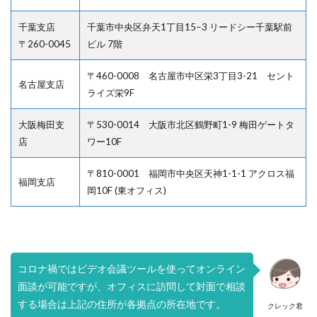
千葉支店
千葉市中央区弁天1丁目15−3 リードシー千葉駅前
〒260-0045
ビル 7階
〒460-0008 名古屋市中区栄3丁目3-21 セント
名古屋支店
ライズ栄9F
大阪梅田支
〒530-0014 大阪市北区鶴野町1-9 梅田ゲートタ
店
ワー10F
〒810-0001 福岡市中央区天神1-1-1 アクロス福
福岡支店
岡10F (東オフィス)
コロナ禍ではビデオ会議ツールを使ってオンライン
面談が可能ですが、オフィスに訪問して対面で相談
する場合は上記の住所が各拠点の所在地です。
クレック君