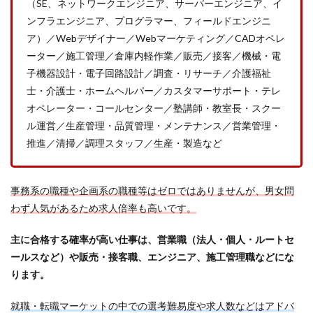
（SE、ネットワークエンジニア、サーバーエンジニア、イ
ンフラエンジニア、プログラマー、フィールドエンジニ
ア）／Webデザイナー／Webマーケティング／CADオペレ
ーター／施工管理／倉庫内軽作業／販売／接客／機械・電
子機器設計・電子回路設計／調査・リサーチ／介護福祉
士・介護士・ホームヘルパー／カスタマーサポート・テレ
オペレーター・コールセンター／塾講師・教室長・スクー
ル運営／生産管理・品質管理・メンテナンス／営業管理・
推進／清掃／調理スタッフ／生産・製造など
事務系の職種や企画系の職種等はゼロではありませんが、男女問
わず人気があるため求人倍率も高いです。
主に合格する確率が高い仕事は、営業職（法人・個人・ルートセ
ールスなど）や販売・接客職、エンジニア、施工管理職などにな
ります。
就職・転職マーケットの中での選考難易度や求人数などはアドバ