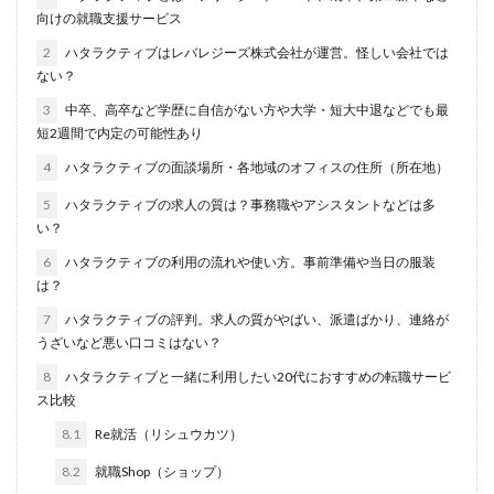
向けの就職支援サービス
名門企業
合格率
受かった
内定直結型
2
ハタラクティブはレバレジーズ株式会社が運営。怪しい会社では
厳しい
危ない
勝ち組
割合
初任給
ない？
初めて
出遅れ
出来ない
内定者 先輩合格者
3
中卒、高卒など学歴に自信がない方や大学・短大中退などでも最
性格診断アプリ
情報系学部
会社辞めたい
短2週間で内定の可能性あり
若者
誰でも受かる業界
評判口コミ
評判
4
ハタラクティブの面談場所・各地域のオフィスの住所（所在地）
見分け方
裁量権
行かない
落ちる確率
5
ハタラクティブの求人の質は？事務職やアシスタントなどは多
落ちてから
自己分析ツール
身バレ
自己分析
い？
自己PR動画
職種
職務経歴書
職サークル
6
ハタラクティブの利用の流れや使い方。事前準備や当日の服装
は？
締切
第二新卒とは
第二新卒エージェントneo
7
ハタラクティブの評判。求人の質がやばい、派遣ばかり、連絡が
第二新卒
超優良企業
転職
種類
長所
うざいなど悪い口コミはない？
面談
面接
難易度
難しく考えすぎ
8
ハタラクティブと一緒に利用したい20代におすすめの転職サービ
難しい
隠れホワイト企業
関西地方
ス比較
長所がわからない
適職診断ツール
8.1
Re就活（リシュウカツ）
転職エージェント
適性検査
遅い時期
遅い
8.2
就職Shop（ショップ）
進路決まらない
逆質問
逆求人
退会出来ない