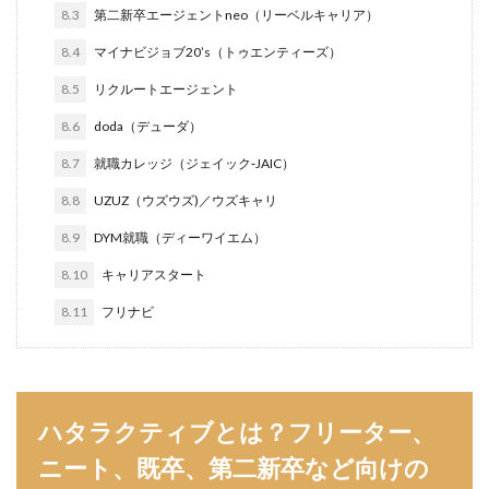
8.3
第二新卒エージェントneo（リーベルキャリア）
転職できる
転職サイト
穴場
私服
8.4
マイナビジョブ20’s（トゥエンティーズ）
愛知県名古屋市
既卒
朝日学情ナビ
服装
8.5
リクルートエージェント
有名企業
最終面接
書けない
書かない
早期選考時期
早期選考
新卒採用
東北地方
8.6
doda（デューダ）
新卒応援ハローワーク
新卒
支援先
探し方
8.7
就職カレッジ（ジェイック‐JAIC）
持ち駒ゼロ
手遅れ
手取り15万
成長
8.8
UZUZ（ウズウズ)／ウズキャリ
成果主義
未経験
東海地方
福岡県
8.9
DYM就職（ディーワイエム）
泣くほど嫌い
相談
甘い
理系ナビ
理系
8.10
キャリアスタート
狙い目
無理
無料ダウンロード
無料
8.11
フリナビ
活躍
決まらない
株式会社ジールコミュニケーションズ
求人探し方
求人
比較
正社員
業界診断
業界別
株式会社ローカルイノベーション
株式会社リアライブ
ハタラクティブとは？フリーター、
株式会社パフ
体育会
企業一覧
11月
ニート、既卒、第二新卒など向けの
アプリ
インターンシップ
インターン