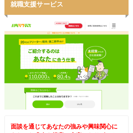
就職支援サービス
イロダスサロン
イベント
いつから
いくら
いくつ
いい就職ドットコム
アスリートエージェント
インタツアー
あさがくナビ
あきらめ
アカリク就職エージェント
アカリクWEB
webマーケティング
WEBテスト
UZUZ
URL
unistyle
インターンシップガイド
ウズキャリ
TSUNORU
キャリch
キャンパスキャリア
キャリチャン
キャリセン就活エージェント
キャリアパーク
キャリアチケットスカウト
キャリアチケット
キャリアセレクト
キャリアスタート
キミスカ
エンジニア
カレンダー
かからない大学
オファーボックス
オファーサービス
おすすめ
エントリーシート（ES）
エントリーシート
面談を通じてあなたの強みや興味関心に
エントリー
エンジニア就活
type就活
SPI