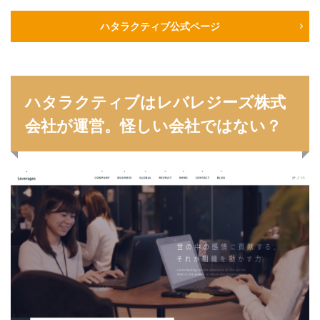
スポチャレ
スポーツフィールド
スポーツ
スカウトサイト
デューダ
スーツ
しんどい
ハタラクティブ公式ページ
シンクトワイス
ジョブラス
ジョブトラ
ジョブティービー
ジョブスプリング
システムエンジニア
ジェイック
テストセンター
ハタラクティブはレバレジーズ株式
どこから
ボロボロ
ブラック入ってはいけない
会社が運営。怪しい会社ではない？
ボーナス込み
ポート株式会社
ベンチャー企業
ベクトル
ペースボックス
プログラミング
プログラマー
フリナビ
フリーター
フューチャーファインダー
どこでもいい
ビズリーチ・キャンパス
バレない
ハタラクティブ
ネオキャリア
ニート
どんな性格の人
どんな仕事が向いている
とりあえず
どっち
高卒
検索