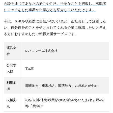
面談を通じてあなたの適性や性格、得意なことを把握し、求職者
みなし手当
やり方
ミドルベンチャー
にマッチをした業界や企業などを紹介していただけます。
ミーツカンパニー
まったり
マエノメリ
今は、スキルや経歴に自信がないけれど、正社員として活躍した
マイナビ新卒紹介
マイナビジョブ20'sスカウト
い、自分自身のことを受け入れてくれる企業に就職したいと考え
マイナビジョブ20's
マイナビ
マーケティング
る方におすすめしたい転職支援サービスです。
やりたくない
やり方がわからない
ホワイト企業ランキング
不人気業界
人生終了
運営会
レバレジーズ株式会社
二次面接
二次募集
事務職
九州地方
社
中小企業
中堅企業
不利
一覧
公開求
ユニスタイル
一般事務
一生
一次面接
非公開
人数
ワンキャリア
わからない
レバテックルーキー
利用地
リクナビ就職エージェント
リクナビ
ランキング
関東地方、東海地方、関西地方、九州地方が中心
域
マーケッター
ホワイト企業
シェア
スタートアップ
ディグアップキャリア
ツノル
支援拠
渋谷/立川/池袋/秋葉原/大阪/横浜/さいたま/名古屋/福
タイプ
スポナビキャリア
スポチョク
点
岡/千葉/神戸