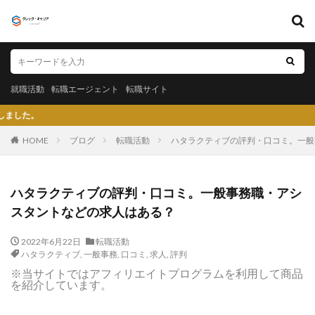
キーワード
就職活動
転職エージェント
転職サイト
就職活動
転職エージェント
転職サイト
カテゴリー
クレック・キ
HOME
ブログ
転職活動
ハタラクティブの評判・口コミ。一般
タグ
ハタラクティブの評判・口コミ。一般事務職・アシ
〇〇力
宮城県仙台市
就活エージェントneo
スタントなどの求人はある？
就活エージェント
就活
少ない
将来性がある
2022年6月22日
転職活動
将来が不安
専門商社
対処方法
実力主義
ハタラクティブ
,
一般事務
,
口コミ
,
求人
,
評判
就活会議
安定
安全
学生就業支援センター
※当サイトではアフィリエイトプログラムを利用して商品
を紹介しています。
学歴フィルター
女性
大阪府
大手子会社
大手人気企業
大手
就活サイト
就活塾