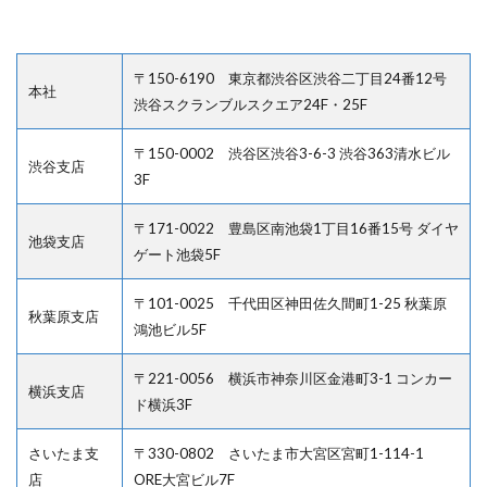
〒150-6190 東京都渋谷区渋谷二丁目24番12号
本社
渋谷スクランブルスクエア24F・25F
〒150-0002 渋谷区渋谷3-6-3 渋谷363清水ビル
渋谷支店
3F
〒171-0022 豊島区南池袋1丁目16番15号 ダイヤ
池袋支店
ゲート池袋5F
〒101-0025 千代田区神田佐久間町1-25 秋葉原
秋葉原支店
鴻池ビル5F
〒221-0056 横浜市神奈川区金港町3-1 コンカー
横浜支店
ド横浜3F
さいたま支
〒330-0802 さいたま市大宮区宮町1-114-1
店
ORE大宮ビル7F