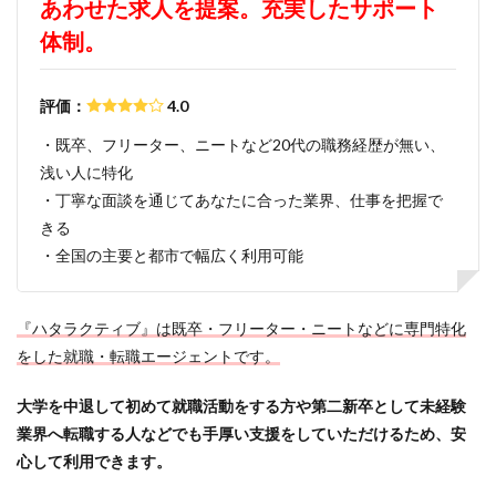
あわせた求人を提案。充実したサポート
サポーターズ
20代前半
Career Select
体制。
CAMPUS CAREER
8月
7月
6月
45時間以上
30代
25歳
20代
評価：
4.0
dodaキャンパス
20万
2025卒
2024卒
・既卒、フリーター、ニートなど20代の職務経歴が無い、
2024
2023
1月
1年目
1ヵ月未満
浅い人に特化
12月
DiG UP CAREER
DYM就職
Sier
・丁寧な面談を通じてあなたに合った業界、仕事を把握で
きる
JOBTV
SE
Re就活
Premiumスカウト
・全国の主要と都市で幅広く利用可能
pacebox
ONECAREER
OfferBox
NNT
Meets Company
Maenomery
JobSpring
ES
『ハタラクティブ』は既卒・フリーター・ニートなどに専門特化
JOBRASS新卒
JAIC
IT求人ナビ
IT企業
をした就職・転職エージェントです。
ITばかり
ITエンジニア
irodasSALON
Goodfind
FutureFinder
グッドファインド
大学を中退して初めて就職活動をする方や第二新卒として未経験
サロン
仕事きつい
メガベンチャー
やめとけ
業界へ転職する人などでも手厚い支援をしていただけるため、安
心して利用できます。
やめても生きていける
やめたい
やばい会社
やばい
もう無理
めんどくさい
メンタル