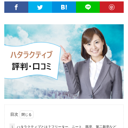
大卒新卒
履歴書
性格一覧
志望動機
心理テスト
後悔
強みが見つからない
強み
平均年収
平均
就職浪人
就職
就職支援先
就職情報サイト
就職出来る
就職先
就職偏差値
就職できない
就職サイト
就職カレッジ
就職shop
大学院
大企業
怪しい
優良企業
内定の割合
内定が欲しい
内定がもらえない
内定がない
内定がすぐ出る企業
公務員試験
全落ち
優良企業ランキング
優良
内定出るのが早い
倍率が低い
信頼できる
例文集
使いわけ
何社受ける？10社少ない
何個
何がしたいかわからない
体験談
体育会系
内定をもらいやすい
内定欲しい
目次
外資就活ドットコム
口コミ
夏採用
場所
固定残業代
営業以外
問題集
向いていない
1
ハタラクティブとは？フリーター、ニート、既卒、第二新卒など