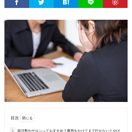
大卒新卒
履歴書
性格一覧
志望動機
心理テスト
後悔
強みが見つからない
強み
平均年収
平均
就職浪人
就職
就職支援先
就職情報サイト
就職出来る
就職先
就職偏差値
就職できない
就職サイト
就職カレッジ
就職shop
大学院
大企業
怪しい
優良企業
内定の割合
内定が欲しい
内定がもらえない
内定がない
内定がすぐ出る企業
公務員試験
全落ち
優良企業ランキング
優良
内定出るのが早い
倍率が低い
信頼できる
例文集
使いわけ
何社受ける？10社少ない
何個
何がしたいかわからない
体験談
体育会系
内定をもらいやすい
内定欲しい
目次
外資就活ドットコム
口コミ
夏採用
場所
固定残業代
営業以外
問題集
向いていない
1
就活塾やサロンっておすすめ？費用をかけてまで行かないとやば