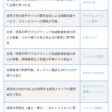
jobspring
た企業が見つかる
逆求人型の新卒サイトの運営会社による就職支援サ
アイデムエージ
ービス。カウンセラーへの相談が可能
ェント新卒
文系・理系不問でプログラミング未経験者歓迎の求
人が多数。コロナ禍で人気が高まるIT業界に専門特
IT求人ナビ
化
文系・理系不問でプログラミング未経験者歓迎の求
エンジニア就活
人が多数。面接練習など支援の手厚さで人気あり
全国各地で利用可能。オンライン面談もOKでコロナ
MeetsCompany
禍でも安心
キャリアパーク
就活生の3分の1以上が利用する就活メディアの運営
就職エージェン
会社で安心
ト
理系大学院生（修士・博士）・ポストドクターに専
アカリク就職エ