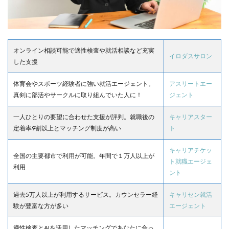
オンライン相談可能で適性検査や就活相談など充実
イロダスサロン
した支援
体育会やスポーツ経験者に強い就活エージェント。
アスリートエー
真剣に部活やサークルに取り組んでいた人に！
ジェント
一人ひとりの要望に合わせた支援が評判。就職後の
キャリアスター
定着率9割以上とマッチング制度が高い
ト
キャリアチケッ
全国の主要都市で利用が可能。年間で１万人以上が
ト就職エージェ
利用
ント
過去5万人以上が利用するサービス。カウンセラー経
キャリセン就活
験が豊富な方が多い
エージェント
適性検査とAIを活用したマッチングであなたに合っ