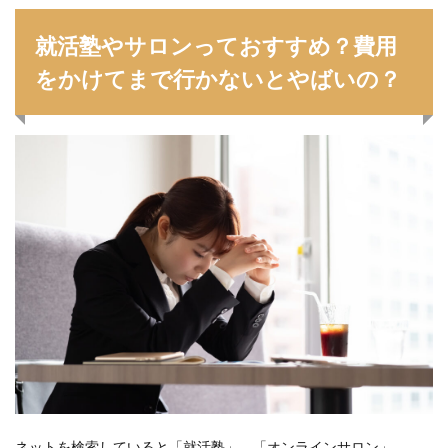
イロダスサロン
イベント
いつから
いくら
就活塾やサロンっておすすめ？費用
いくつ
いい就職ドットコム
をかけてまで行かないとやばいの？
アスリートエージェント
インタツアー
あさがくナビ
あきらめ
アカリク就職エージェント
アカリクWEB
webマーケティング
WEBテスト
UZUZ
URL
unistyle
インターンシップガイド
ウズキャリ
TSUNORU
キャリch
キャンパスキャリア
キャリチャン
キャリセン就活エージェント
キャリアパーク
キャリアチケットスカウト
キャリアチケット
キャリアセレクト
キャリアスタート
キミスカ
エンジニア
カレンダー
かからない大学
オファーボックス
オファーサービス
おすすめ
エントリーシート（ES）
エントリーシート
エントリー
エンジニア就活
type就活
SPI
ネットを検索していると「就活塾」、「オンラインサロン」、