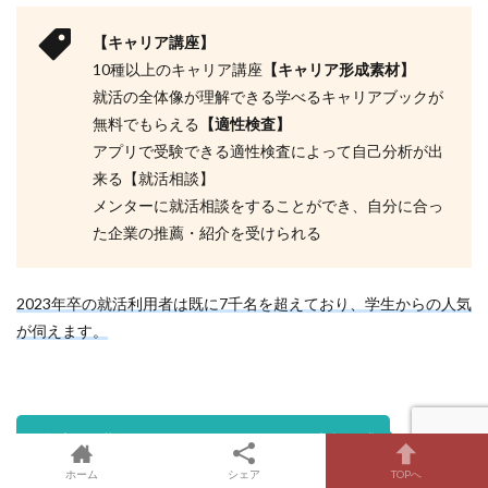
【キャリア講座】
10種以上のキャリア講座
【キャリア形成素材】
就活の全体像が理解できる学べるキャリアブックが
無料でもらえる
【適性検査】
アプリで受験できる適性検査によって自己分析が出
来る【就活相談】
メンターに就活相談をすることができ、自分に合っ
た企業の推薦・紹介を受けられる
2023年卒の就活利用者は既に7千名を超えており、学生からの人気
が伺えます。
３年生の早期からメンターによるキャリア相談や求
人の紹介が受けられることは、人材系のサービスの
ホーム
シェア
TOPへ