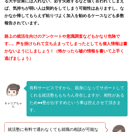
スポチャレ
スポーツフィールド
スポーツ
る大手企業には入れない、必ず失敗するなど強く言われてしまえ
ば、気持ちが弱い人は契約をしてしまう可能性はありますし、な
スカウトサイト
デューダ
スーツ
しんどい
かなか帰してもらえず粘りづよく加入を勧めるケースなども多数
シンクトワイス
ジョブラス
ジョブトラ
報告されています。
ジョブティービー
ジョブスプリング
システムエンジニア
ジェイック
テストセンター
路上の就活生向けのアンケートや意識調査などもかなり危険で
す…。声を掛けられて立ち止まってしまったとしても個人情報は書
どこから
ボロボロ
ブラック入ってはいけない
かないようにしましょう！（怖かったら嘘の情報を書いて上手く
ボーナス込み
ポート株式会社
ベンチャー企業
逃げましょう）
ベクトル
ペースボックス
プログラミング
プログラマー
フリナビ
フリーター
フューチャーファインダー
どこでもいい
有料サービスですから、親身になってサポートして
ビズリーチ・キャンパス
バレない
ハタラクティブ
くれる就活塾ももちろん存在しますが、相性がある
ネオキャリア
ニート
どんな性格の人
ため●●塾がおすすめという事は控えさせて頂きま
キャリアちゃ
どんな仕事が向いている
とりあえず
どっち
ん
す。
高卒
就活塾に有料で通わなくても就職の相談が可能な
検索