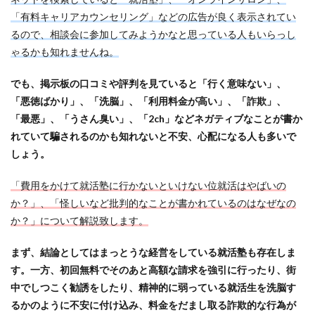
「有料キャリアカウンセリング」などの広告が良く表示されてい
サポーターズ
20代前半
Career Select
るので、相談会に参加してみようかなと思っている人もいらっし
CAMPUS CAREER
8月
7月
6月
ゃるかも知れませんね。
45時間以上
30代
25歳
20代
dodaキャンパス
20万
2025卒
2024卒
でも、掲示板の口コミや評判を見ていると「行く意味ない」、
「悪徳ばかり」、「洗脳」、「利用料金が高い」、「詐欺」、
2024
2023
1月
1年目
1ヵ月未満
「最悪」、「うさん臭い」、「2ch」などネガティブなことが書か
12月
DiG UP CAREER
DYM就職
Sier
れていて騙されるのかも知れないと不安、心配になる人も多いで
JOBTV
SE
Re就活
Premiumスカウト
しょう。
pacebox
ONECAREER
OfferBox
NNT
「費用をかけて就活塾に行かないといけない位就活はやばいの
Meets Company
Maenomery
JobSpring
ES
か？」、「怪しいなど批判的なことが書かれているのはなぜなの
JOBRASS新卒
JAIC
IT求人ナビ
IT企業
か？」について解説致します。
ITばかり
ITエンジニア
irodasSALON
Goodfind
FutureFinder
グッドファインド
まず、結論としてはまっとうな経営をしている就活塾も存在しま
す。一方、初回無料でそのあと高額な請求を強引に行ったり、街
サロン
仕事きつい
メガベンチャー
やめとけ
中でしつこく勧誘をしたり、精神的に弱っている就活生を洗脳す
やめても生きていける
やめたい
やばい会社
るかのように不安に付け込み、料金をだまし取る詐欺的な行為が
やばい
もう無理
めんどくさい
メンタル