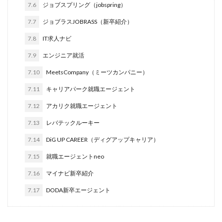
7.6
ジョブスプリング（jobspring）
転職できる
転職サイト
穴場
私服
7.7
ジョブラスJOBRASS（新卒紹介）
愛知県名古屋市
既卒
朝日学情ナビ
服装
7.8
IT求人ナビ
有名企業
最終面接
書けない
書かない
7.9
エンジニア就活
早期選考時期
早期選考
新卒採用
東北地方
新卒応援ハローワーク
新卒
支援先
探し方
7.10
MeetsCompany（ミーツカンパニー）
持ち駒ゼロ
手遅れ
手取り15万
成長
7.11
キャリアパーク就職エージェント
成果主義
未経験
東海地方
福岡県
7.12
アカリク就職エージェント
泣くほど嫌い
相談
甘い
理系ナビ
理系
7.13
レバテックルーキー
狙い目
無理
無料ダウンロード
無料
7.14
DiG UP CAREER（ディグアップキャリア）
活躍
決まらない
7.15
就職エージェントneo
株式会社ジールコミュニケーションズ
求人探し方
7.16
マイナビ新卒紹介
求人
比較
正社員
業界診断
業界別
株式会社ローカルイノベーション
株式会社リアライブ
7.17
DODA新卒エージェント
株式会社パフ
体育会
企業一覧
11月
アプリ
インターンシップ
インターン