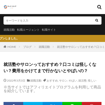
キーワード
就職活動
転職エージェント
転職サイト
就職活動
転職エージェント
転職サイト
カテゴリー
クレック
HOME
ブログ
就職活動
就活塾やサロンっておすすめ？口コミ
タグ
就活塾やサロンっておすすめ？口コミは怪しくな
〇〇力
宮城県仙台市
就活エージェントneo
い？費用をかけてまで行かないとやばいの？
就活エージェント
就活
少ない
将来性がある
2022年3月3日
就職活動
おすすめ
,
サロン
,
やばい
,
就活塾
,
怪しい
将来が不安
専門商社
対処方法
実力主義
※当サイトではアフィリエイトプログラムを利用して商品
就活会議
安定
安全
学生就業支援センター
を紹介しています。
学歴フィルター
女性
大阪府
大手子会社
大手人気企業
大手
就活サイト
就活塾