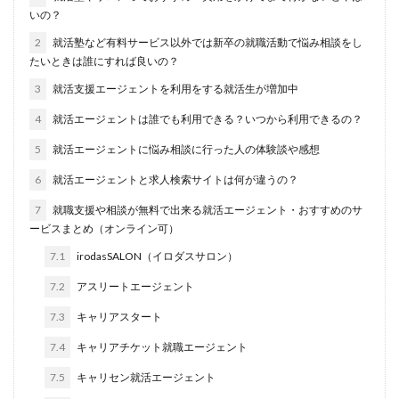
いの？
名門企業
合格率
受かった
内定直結型
2
就活塾など有料サービス以外では新卒の就職活動で悩み相談をし
厳しい
危ない
勝ち組
割合
初任給
たいときは誰にすれば良いの？
初めて
出遅れ
出来ない
内定者 先輩合格者
3
就活支援エージェントを利用をする就活生が増加中
性格診断アプリ
情報系学部
会社辞めたい
4
就活エージェントは誰でも利用できる？いつから利用できるの？
若者
誰でも受かる業界
評判口コミ
評判
5
就活エージェントに悩み相談に行った人の体験談や感想
見分け方
裁量権
行かない
落ちる確率
落ちてから
自己分析ツール
身バレ
自己分析
6
就活エージェントと求人検索サイトは何が違うの？
自己PR動画
職種
職務経歴書
職サークル
7
就職支援や相談が無料で出来る就活エージェント・おすすめのサ
ービスまとめ（オンライン可）
締切
第二新卒とは
第二新卒エージェントneo
7.1
irodasSALON（イロダスサロン）
第二新卒
超優良企業
転職
種類
長所
面談
面接
難易度
難しく考えすぎ
7.2
アスリートエージェント
難しい
隠れホワイト企業
関西地方
7.3
キャリアスタート
長所がわからない
適職診断ツール
7.4
キャリアチケット就職エージェント
転職エージェント
適性検査
遅い時期
遅い
7.5
キャリセン就活エージェント
進路決まらない
逆質問
逆求人
退会出来ない