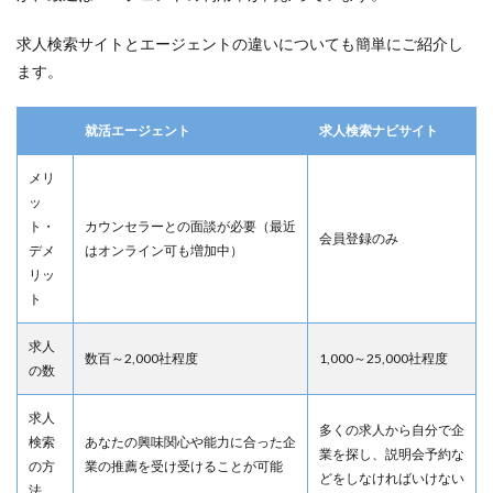
求人検索サイトとエージェントの違いについても簡単にご紹介し
ます。
就活エージェント
求人検索ナビサイト
メリ
ッ
ト・
カウンセラーとの面談が必要（最近
会員登録のみ
デメ
はオンライン可も増加中）
リッ
ト
求人
数百～2,000社程度
1,000～25,000社程度
の数
求人
多くの求人から自分で企
検索
あなたの興味関心や能力に合った企
業を探し、説明会予約な
の方
業の推薦を受け受けることが可能
どをしなければいけない
法