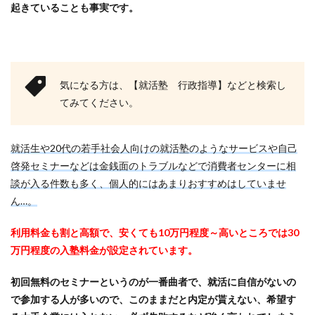
起きていることも事実です。
みなし手当
やり方
ミドルベンチャー
ミーツカンパニー
まったり
マエノメリ
マイナビ新卒紹介
マイナビジョブ20'sスカウト
マイナビジョブ20's
マイナビ
マーケティング
気になる方は、【就活塾 行政指導】などと検索し
てみてください。
やりたくない
やり方がわからない
ホワイト企業ランキング
不人気業界
人生終了
二次面接
二次募集
事務職
九州地方
就活生や20代の若手社会人向けの就活塾のようなサービスや自己
啓発セミナーなどは金銭面のトラブルなどで消費者センターに相
中小企業
中堅企業
不利
一覧
談が入る件数も多く、個人的にはあまりおすすめはしていませ
ユニスタイル
一般事務
一生
一次面接
ん…。
ワンキャリア
わからない
レバテックルーキー
リクナビ就職エージェント
リクナビ
ランキング
利用料金も割と高額で、安くても10万円程度～高いところでは30
万円程度の入塾料金が設定されています。
マーケッター
ホワイト企業
シェア
スタートアップ
ディグアップキャリア
ツノル
初回無料のセミナーというのが一番曲者で、就活に自信がないの
タイプ
スポナビキャリア
スポチョク
で参加する人が多いので、このままだと内定が貰えない、希望す