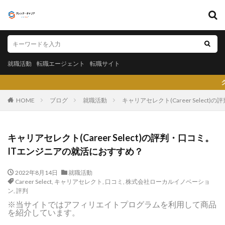
キーワード
就職活動
転職エージェント
転職サイト
就職活動
転職エージェント
転職サイト
カテゴリー
クレック・キャリア（C
HOME
ブログ
就職活動
キャリアセレクト(Career Selec
タグ
キャリアセレクト(Career Select)の評判・口コミ。
〇〇力
宮城県仙台市
就活エージェントneo
ITエンジニアの就活におすすめ？
就活エージェント
就活
少ない
将来性がある
2022年8月14日
就職活動
将来が不安
専門商社
対処方法
実力主義
Career Select
,
キャリアセレクト
,
口コミ
,
株式会社ローカルイノベーショ
就活会議
安定
安全
学生就業支援センター
ン
,
評判
※当サイトではアフィリエイトプログラムを利用して商品
学歴フィルター
女性
大阪府
大手子会社
を紹介しています。
大手人気企業
大手
就活サイト
就活塾