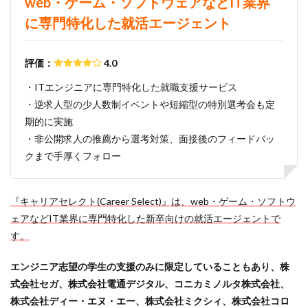
web・ゲーム・ソフトウェアなどIT業界
スポチャレ
スポーツフィールド
スポーツ
に専門特化した就活エージェント
スカウトサイト
デューダ
スーツ
しんどい
シンクトワイス
ジョブラス
ジョブトラ
評価：
4.0
ジョブティービー
ジョブスプリング
システムエンジニア
ジェイック
テストセンター
・ITエンジニアに専門特化した就職支援サービス
・逆求人型の少人数制イベントや短縮型の特別選考会も定
どこから
ボロボロ
ブラック入ってはいけない
期的に実施
ボーナス込み
ポート株式会社
ベンチャー企業
・非公開求人の推薦から選考対策、面接後のフィードバッ
ベクトル
ペースボックス
プログラミング
クまで手厚くフォロー
プログラマー
フリナビ
フリーター
フューチャーファインダー
どこでもいい
『キャリアセレクト(Career Select)』は、web・ゲーム・ソフトウ
ビズリーチ・キャンパス
バレない
ハタラクティブ
ェアなどIT業界に専門特化した新卒向けの就活エージェントで
ネオキャリア
ニート
どんな性格の人
す。
どんな仕事が向いている
とりあえず
どっち
エンジニア志望の学生の支援のみに限定していることもあり、株
高卒
式会社セガ、株式会社電通デジタル、コニカミノルタ株式会社、
株式会社ディー・エヌ・エー、株式会社ミクシィ、株式会社コロ
検索