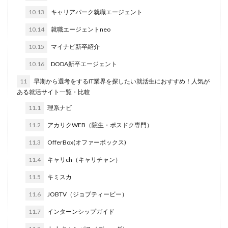
10.13
キャリアパーク就職エージェント
イロダスサロン
イベント
いつから
いくら
いくつ
いい就職ドットコム
10.14
就職エージェントneo
アスリートエージェント
インタツアー
10.15
マイナビ新卒紹介
あさがくナビ
あきらめ
アカリク就職エージェント
10.16
DODA新卒エージェント
アカリクWEB
webマーケティング
WEBテスト
11
早期から選考をするIT業界を探したい就活生におすすめ！人気が
UZUZ
URL
unistyle
インターンシップガイド
ある就活サイト一覧・比較
ウズキャリ
TSUNORU
キャリch
11.1
理系ナビ
キャンパスキャリア
キャリチャン
11.2
アカリクWEB（院生・ポスドク専門）
キャリセン就活エージェント
キャリアパーク
11.3
OfferBox(オファーボックス)
キャリアチケットスカウト
キャリアチケット
11.4
キャリch（キャリチャン）
キャリアセレクト
キャリアスタート
キミスカ
11.5
キミスカ
エンジニア
カレンダー
かからない大学
11.6
JOBTV（ジョブティービー）
オファーボックス
オファーサービス
おすすめ
エントリーシート（ES）
エントリーシート
11.7
インターンシップガイド
エントリー
エンジニア就活
type就活
SPI