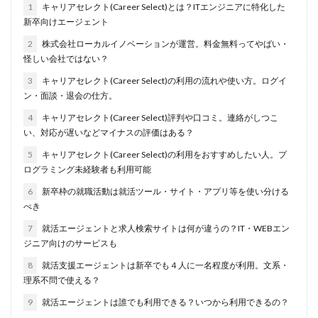
1
キャリアセレクト(Career Select)とは？ITエンジニアに特化した
名門企業
合格率
受かった
内定直結型
新卒向けエージェント
厳しい
危ない
勝ち組
割合
初任給
2
株式会社ローカルイノベーションが運営。料金無料ってやばい・
初めて
出遅れ
出来ない
内定者 先輩合格者
怪しい会社ではない？
性格診断アプリ
情報系学部
会社辞めたい
3
キャリアセレクト(Career Select)の利用の流れや使い方。ログイ
ン・面談・退会の仕方。
若者
誰でも受かる業界
評判口コミ
評判
4
キャリアセレクト(Career Select)評判や口コミ。連絡がしつこ
見分け方
裁量権
行かない
落ちる確率
い、対応が遅いなどマイナスの評価はある？
落ちてから
自己分析ツール
身バレ
自己分析
5
キャリアセレクト(Career Select)の利用をおすすめしたい人。プ
自己PR動画
職種
職務経歴書
職サークル
ログラミング未経験者も利用可能
締切
第二新卒とは
第二新卒エージェントneo
6
新卒枠の就職活動は就活ツール・サイト・アプリ等を使い分ける
第二新卒
超優良企業
転職
種類
長所
べき
面談
面接
難易度
難しく考えすぎ
7
就活エージェントと求人検索サイトは何が違うの？IT・WEBエン
ジニア向けのサービスも
難しい
隠れホワイト企業
関西地方
8
就活支援エージェントは新卒でも４人に一名程度が利用。文系・
長所がわからない
適職診断ツール
理系不問で使える？
転職エージェント
適性検査
遅い時期
遅い
9
就活エージェントは誰でも利用できる？いつから利用できるの？
進路決まらない
逆質問
逆求人
退会出来ない