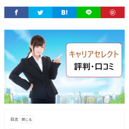
大卒新卒
履歴書
性格一覧
志望動機
心理テスト
後悔
強みが見つからない
強み
平均年収
平均
就職浪人
就職
就職支援先
就職情報サイト
就職出来る
就職先
就職偏差値
就職できない
就職サイト
就職カレッジ
就職shop
大学院
大企業
怪しい
優良企業
内定の割合
内定が欲しい
内定がもらえない
内定がない
内定がすぐ出る企業
公務員試験
全落ち
優良企業ランキング
優良
内定出るのが早い
倍率が低い
信頼できる
例文集
使いわけ
何社受ける？10社少ない
何個
何がしたいかわからない
体験談
体育会系
内定をもらいやすい
内定欲しい
外資就活ドットコム
口コミ
夏採用
場所
目次
固定残業代
営業以外
問題集
向いていない