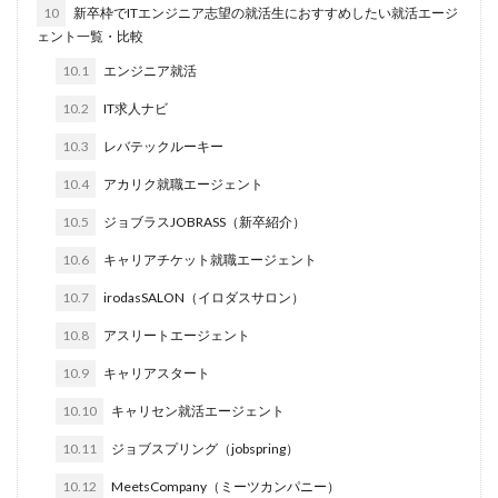
10
新卒枠でITエンジニア志望の就活生におすすめしたい就活エージ
転職できる
転職サイト
穴場
私服
ェント一覧・比較
愛知県名古屋市
既卒
朝日学情ナビ
服装
10.1
エンジニア就活
有名企業
最終面接
書けない
書かない
10.2
IT求人ナビ
早期選考時期
早期選考
新卒採用
東北地方
10.3
レバテックルーキー
新卒応援ハローワーク
新卒
支援先
探し方
10.4
アカリク就職エージェント
持ち駒ゼロ
手遅れ
手取り15万
成長
10.5
ジョブラスJOBRASS（新卒紹介）
成果主義
未経験
東海地方
福岡県
泣くほど嫌い
相談
甘い
理系ナビ
理系
10.6
キャリアチケット就職エージェント
狙い目
無理
無料ダウンロード
無料
10.7
irodasSALON（イロダスサロン）
活躍
決まらない
10.8
アスリートエージェント
株式会社ジールコミュニケーションズ
求人探し方
10.9
キャリアスタート
求人
比較
正社員
業界診断
業界別
10.10
キャリセン就活エージェント
株式会社ローカルイノベーション
株式会社リアライブ
10.11
ジョブスプリング（jobspring）
株式会社パフ
体育会
企業一覧
11月
10.12
MeetsCompany（ミーツカンパニー）
アプリ
インターンシップ
インターン