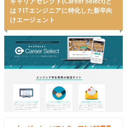
キャリアセレクト(Career Select)と
みなし手当
やり方
ミドルベンチャー
は？ITエンジニアに特化した新卒向
ミーツカンパニー
まったり
マエノメリ
けエージェント
マイナビ新卒紹介
マイナビジョブ20'sスカウト
マイナビジョブ20's
マイナビ
マーケティング
やりたくない
やり方がわからない
ホワイト企業ランキング
不人気業界
人生終了
二次面接
二次募集
事務職
九州地方
中小企業
中堅企業
不利
一覧
ユニスタイル
一般事務
一生
一次面接
ワンキャリア
わからない
レバテックルーキー
リクナビ就職エージェント
リクナビ
ランキング
マーケッター
ホワイト企業
シェア
スタートアップ
ディグアップキャリア
ツノル
タイプ
スポナビキャリア
スポチョク