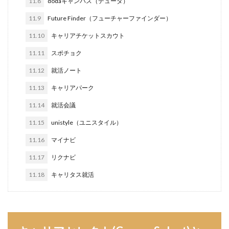
11.8
dodaキャンパス（デューダ）
サポーターズ
20代前半
Career Select
11.9
Future Finder（フューチャーファインダー）
CAMPUS CAREER
8月
7月
6月
11.10
キャリアチケットスカウト
45時間以上
30代
25歳
20代
11.11
スポチョク
dodaキャンパス
20万
2025卒
2024卒
11.12
就活ノート
2024
2023
1月
1年目
1ヵ月未満
11.13
キャリアパーク
12月
DiG UP CAREER
DYM就職
Sier
11.14
就活会議
JOBTV
SE
Re就活
Premiumスカウト
pacebox
ONECAREER
OfferBox
NNT
11.15
unistyle（ユニスタイル）
Meets Company
Maenomery
JobSpring
ES
11.16
マイナビ
JOBRASS新卒
JAIC
IT求人ナビ
IT企業
11.17
リクナビ
ITばかり
ITエンジニア
irodasSALON
11.18
キャリタス就活
Goodfind
FutureFinder
グッドファインド
サロン
仕事きつい
メガベンチャー
やめとけ
やめても生きていける
やめたい
やばい会社
やばい
もう無理
めんどくさい
メンタル