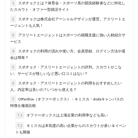
1
スポチョクとは？体育会・スポーツ系の競技経験者などに特化し
名門企業
合格率
受かった
内定直結型
たスカウト・オファー型就活サイト
厳しい
危ない
勝ち組
割合
初任給
2
スポチョクは株式会社アーシャルデザインが運営。アスリートエ
初めて
出遅れ
出来ない
内定者 先輩合格者
ージェントも人気！
性格診断アプリ
情報系学部
会社辞めたい
3
アスリートエージェントはスポーツの就職支援に強い人材紹介サ
ービス
若者
誰でも受かる業界
評判口コミ
評判
4
スポチョクの利用の流れや使い方。会員登録、ログイン方法や退
見分け方
裁量権
行かない
落ちる確率
会は簡単？
落ちてから
自己分析ツール
身バレ
自己分析
5
スポチョク・アスリートエージェントの評判。スカウトがこな
自己PR動画
職種
職務経歴書
職サークル
い、サービスが怪しいなど悪い口コミはない？
締切
第二新卒とは
第二新卒エージェントneo
6
スポチョク・アスリートエージェントの利用をおすすめしたい
第二新卒
超優良企業
転職
種類
長所
人。内定率は良いの？いつから使える？
面談
面接
難易度
難しく考えすぎ
7
OfferBox（オファーボックス）・キミスカ・dodaキャンパスの
特徴を徹底比較
難しい
隠れホワイト企業
関西地方
7.1
オファーボックスは上場企業の利用率なども高い
長所がわからない
適職診断ツール
7.2
キミスカは本気度の高い企業からのスカウトが多い＆イベン
転職エージェント
適性検査
遅い時期
遅い
トも開催
進路決まらない
逆質問
逆求人
退会出来ない