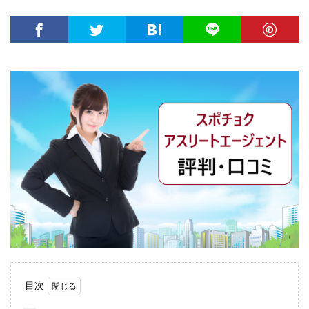
大卒新卒
履歴書
性格一覧
志望動機
心理テスト
後悔
強みが見つからない
強み
平均年収
平均
就職浪人
就職
就職支援先
就職情報サイト
就職出来る
就職先
就職偏差値
就職できない
就職サイト
就職カレッジ
就職shop
大学院
大企業
怪しい
優良企業
内定の割合
内定が欲しい
内定がもらえない
内定がない
内定がすぐ出る企業
公務員試験
全落ち
優良企業ランキング
優良
内定出るのが早い
倍率が低い
信頼できる
例文集
使いわけ
何社受ける？10社少ない
何個
何がしたいかわからない
体験談
体育会系
内定をもらいやすい
内定欲しい
外資就活ドットコム
口コミ
夏採用
場所
目次
固定残業代
営業以外
問題集
向いていない