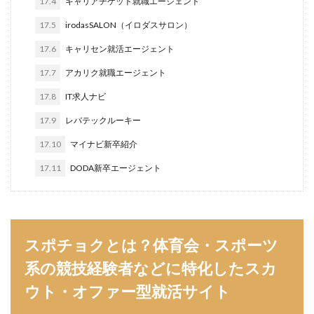
17.4
キャリアチケット就職エージェント
みなし手当
やり方
ミドルベンチャー
17.5
irodasSALON（イロダスサロン）
ミーツカンパニー
まったり
マエノメリ
17.6
キャリセン就活エージェント
マイナビ新卒紹介
マイナビジョブ20'sスカウト
17.7
アカリク就職エージェント
マイナビジョブ20's
マイナビ
マーケティング
17.8
IT求人ナビ
やりたくない
やり方がわからない
17.9
レバテックルーキー
ホワイト企業ランキング
不人気業界
人生終了
17.10
マイナビ新卒紹介
二次面接
二次募集
事務職
九州地方
中小企業
中堅企業
不利
一覧
17.11
DODA新卒エージェント
ユニスタイル
一般事務
一生
一次面接
ワンキャリア
わからない
レバテックルーキー
リクナビ就職エージェント
リクナビ
ランキング
スポチョクとは？体育会・スポーツ
マーケッター
ホワイト企業
シェア
系の競技経験者などに特化したスカ
スタートアップ
ディグアップキャリア
ツノル
ウト・オファー型就活サイト
タイプ
スポナビキャリア
スポチョク