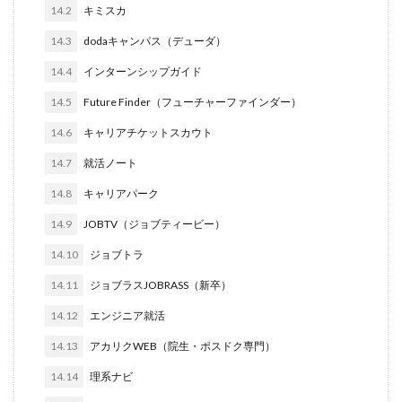
14.2
キミスカ
イロダスサロン
イベント
いつから
いくら
14.3
dodaキャンパス（デューダ）
いくつ
いい就職ドットコム
14.4
インターンシップガイド
アスリートエージェント
インタツアー
14.5
Future Finder（フューチャーファインダー）
あさがくナビ
あきらめ
アカリク就職エージェント
アカリクWEB
webマーケティング
WEBテスト
14.6
キャリアチケットスカウト
UZUZ
URL
unistyle
インターンシップガイド
14.7
就活ノート
ウズキャリ
TSUNORU
キャリch
14.8
キャリアパーク
キャンパスキャリア
キャリチャン
14.9
JOBTV（ジョブティービー）
キャリセン就活エージェント
キャリアパーク
14.10
ジョブトラ
キャリアチケットスカウト
キャリアチケット
14.11
ジョブラスJOBRASS（新卒）
キャリアセレクト
キャリアスタート
キミスカ
14.12
エンジニア就活
エンジニア
カレンダー
かからない大学
オファーボックス
オファーサービス
おすすめ
14.13
アカリクWEB（院生・ポスドク専門）
エントリーシート（ES）
エントリーシート
14.14
理系ナビ
エントリー
エンジニア就活
type就活
SPI