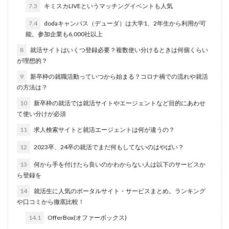
7.3
キミスカLIVEというマッチングイベントも人気
転職できる
転職サイト
穴場
私服
7.4
dodaキャンパス（デューダ）は大学1、2年生から利用が可
愛知県名古屋市
既卒
朝日学情ナビ
服装
能。参加企業も6,000社以上
有名企業
最終面接
書けない
書かない
8
就活サイトはいくつ登録必要？複数使い分けるときは何個くらい
早期選考時期
早期選考
新卒採用
東北地方
が理想的？
新卒応援ハローワーク
新卒
支援先
探し方
9
新卒枠の就職活動っていつから始まる？コロナ禍での流れや就活
の方法は？
持ち駒ゼロ
手遅れ
手取り15万
成長
10
新卒枠の就活では就活サイトやエージェントなど目的にあわせ
成果主義
未経験
東海地方
福岡県
て使い分けが必須
泣くほど嫌い
相談
甘い
理系ナビ
理系
11
求人検索サイトと就活エージェントは何が違うの？
狙い目
無理
無料ダウンロード
無料
12
2023卒、24卒の就活でまだ何もしてないのはやばい？
活躍
決まらない
13
何から手を付けたら良いのかわからない人は以下のサービスか
株式会社ジールコミュニケーションズ
求人探し方
ら登録を
求人
比較
正社員
業界診断
業界別
14
就活生に人気のポータルサイト・サービスまとめ。ランキング
株式会社ローカルイノベーション
株式会社リアライブ
や口コミから徹底比較！
株式会社パフ
体育会
企業一覧
11月
14.1
OfferBox(オファーボックス)
アプリ
インターンシップ
インターン