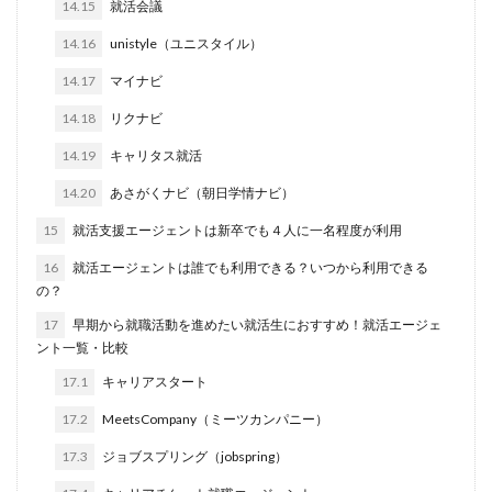
14.15
就活会議
サポーターズ
20代前半
Career Select
14.16
unistyle（ユニスタイル）
CAMPUS CAREER
8月
7月
6月
14.17
マイナビ
45時間以上
30代
25歳
20代
14.18
リクナビ
dodaキャンパス
20万
2025卒
2024卒
14.19
キャリタス就活
2024
2023
1月
1年目
1ヵ月未満
14.20
あさがくナビ（朝日学情ナビ）
12月
DiG UP CAREER
DYM就職
Sier
JOBTV
SE
Re就活
Premiumスカウト
15
就活支援エージェントは新卒でも４人に一名程度が利用
pacebox
ONECAREER
OfferBox
NNT
16
就活エージェントは誰でも利用できる？いつから利用できる
の？
Meets Company
Maenomery
JobSpring
ES
17
早期から就職活動を進めたい就活生におすすめ！就活エージェ
JOBRASS新卒
JAIC
IT求人ナビ
IT企業
ント一覧・比較
ITばかり
ITエンジニア
irodasSALON
17.1
キャリアスタート
Goodfind
FutureFinder
グッドファインド
17.2
MeetsCompany（ミーツカンパニー）
サロン
仕事きつい
メガベンチャー
やめとけ
17.3
ジョブスプリング（jobspring）
やめても生きていける
やめたい
やばい会社
やばい
もう無理
めんどくさい
メンタル