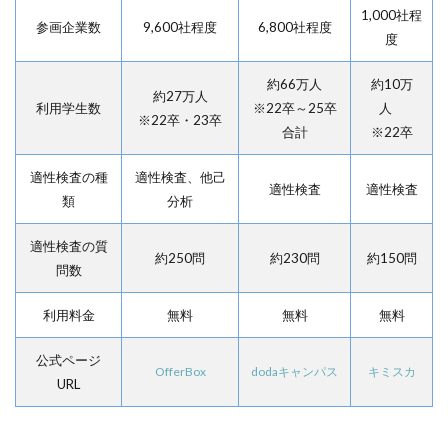
1,000社程
参画企業数
9,600社程度
6,800社程度
度
約66万人
約10万
約27万人
利用学生数
※22卒～25卒
人
※22卒・23卒
合計
※22卒
適性検査の種
適性検査、他己
適性検査
適性検査
類
分析
適性検査の質
約250問
約230問
約150問
問数
利用料金
無料
無料
無料
公式ページ
OfferBox
dodaキャンパス
キミスカ
URL