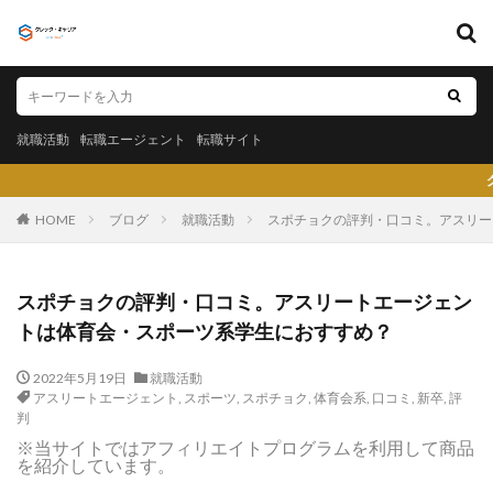
キーワード
就職活動
転職エージェント
転職サイト
就職活動
転職エージェント
転職サイト
カテゴリー
クレック・キャリア（Cr
HOME
ブログ
就職活動
スポチョクの評判・口コミ。アスリー
タグ
スポチョクの評判・口コミ。アスリートエージェン
〇〇力
宮城県仙台市
就活エージェントneo
トは体育会・スポーツ系学生におすすめ？
就活エージェント
就活
少ない
将来性がある
2022年5月19日
就職活動
将来が不安
専門商社
対処方法
実力主義
アスリートエージェント
,
スポーツ
,
スポチョク
,
体育会系
,
口コミ
,
新卒
,
評
就活会議
安定
安全
学生就業支援センター
判
※当サイトではアフィリエイトプログラムを利用して商品
学歴フィルター
女性
大阪府
大手子会社
を紹介しています。
大手人気企業
大手
就活サイト
就活塾