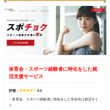
スポチャレ
スポーツフィールド
スポーツ
スカウトサイト
デューダ
スーツ
しんどい
シンクトワイス
ジョブラス
ジョブトラ
ジョブティービー
ジョブスプリング
システムエンジニア
ジェイック
テストセンター
どこから
ボロボロ
ブラック入ってはいけない
ボーナス込み
ポート株式会社
ベンチャー企業
ベクトル
ペースボックス
プログラミング
プログラマー
フリナビ
フリーター
フューチャーファインダー
どこでもいい
体育会・スポーツ経験者に特化をした就
ビズリーチ・キャンパス
バレない
ハタラクティブ
活支援サービス
ネオキャリア
ニート
どんな性格の人
どんな仕事が向いている
とりあえず
どっち
評価：
4.0
高卒
・体育会、スポーツ経験者に特化をした学生向け就活サイ
ト
検索