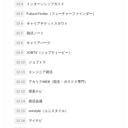
13.4
インターンシップガイド
イロダスサロン
イベント
いつから
いくら
13.5
Future Finder（フューチャーファインダー）
いくつ
いい就職ドットコム
13.6
キャリアチケットスカウト
アスリートエージェント
インタツアー
あさがくナビ
あきらめ
アカリク就職エージェント
13.7
就活ノート
アカリクWEB
webマーケティング
WEBテスト
13.8
キャリアパーク
UZUZ
URL
unistyle
インターンシップガイド
13.9
JOBTV（ジョブティービー）
ウズキャリ
TSUNORU
キャリch
13.10
ジョブトラ
キャンパスキャリア
キャリチャン
13.11
エンジニア就活
キャリセン就活エージェント
キャリアパーク
13.12
アカリクWEB（院生・ポスドク専門）
キャリアチケットスカウト
キャリアチケット
13.13
理系ナビ
キャリアセレクト
キャリアスタート
キミスカ
13.14
就活会議
エンジニア
カレンダー
かからない大学
オファーボックス
オファーサービス
おすすめ
13.15
unistyle（ユニスタイル）
エントリーシート（ES）
エントリーシート
13.16
マイナビ
エントリー
エンジニア就活
type就活
SPI