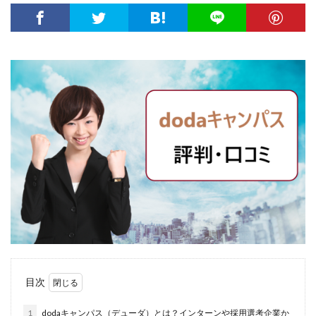
大卒新卒
履歴書
性格一覧
志望動機
心理テスト
後悔
強みが見つからない
強み
平均年収
平均
就職浪人
就職
就職支援先
就職情報サイト
就職出来る
就職先
就職偏差値
就職できない
就職サイト
就職カレッジ
就職shop
大学院
大企業
怪しい
優良企業
内定の割合
内定が欲しい
内定がもらえない
内定がない
内定がすぐ出る企業
公務員試験
全落ち
優良企業ランキング
優良
内定出るのが早い
倍率が低い
信頼できる
例文集
使いわけ
何社受ける？10社少ない
何個
何がしたいかわからない
体験談
体育会系
内定をもらいやすい
内定欲しい
目次
外資就活ドットコム
口コミ
夏採用
場所
固定残業代
営業以外
問題集
向いていない
1
dodaキャンパス（デューダ）とは？インターンや採用選考企業か