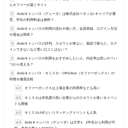
らオファーが届くサイト
名門企業
合格率
受かった
内定直結型
2
dodaキャンパス（デューダ）は株式会社ベネッセi-キャリアが運
厳しい
危ない
勝ち組
割合
初任給
営。学生の利用料金は無料？
初めて
出遅れ
出来ない
内定者 先輩合格者
3
dodaキャンパスの利用の流れや使い方。会員登録、ログイン方法
性格診断アプリ
情報系学部
会社辞めたい
や退会は簡単？
若者
誰でも受かる業界
評判口コミ
評判
4
dodaキャンパスの評判。スカウトが来ない、面談で落ちた、ログ
見分け方
裁量権
行かない
落ちる確率
インできないなど悪い口コミはない？
落ちてから
自己分析ツール
身バレ
自己分析
5
dodaキャンパスの利用をおすすめしたい人。内定率は良いの？い
つから使える？
自己PR動画
職種
職務経歴書
職サークル
6
dodaキャンパス・キミスカ・OfferBox（オファーボックス）の
締切
第二新卒とは
第二新卒エージェントneo
特徴を徹底比較
第二新卒
超優良企業
転職
種類
長所
6.1
オファーボックスは上場企業の利用率なども高い
面談
面接
難易度
難しく考えすぎ
6.2
キミスカは本気度の高い企業からのスカウトが多い＆イベン
難しい
隠れホワイト企業
関西地方
トも開催
長所がわからない
適職診断ツール
6.3
キミスカLIVEというマッチングイベントも人気
転職エージェント
適性検査
遅い時期
遅い
6.4
dodaキャンパス（デューダ）は大学1、2年生から利用が可
進路決まらない
逆質問
逆求人
退会出来ない