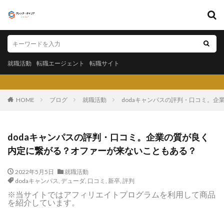
キーワード
就職活動
転職エージェント
転職サイト
就職活動
転職エージェント
転職サイト
カテゴリー
クレック・キャリア（
HOME
ブログ
就職活動
dodaキャンパスの評判・口コミ。
タグ
dodaキャンパスの評判・口コミ。企業の質が良く
〇〇力
宮城県仙台市
就活エージェントneo
内定に繋がる？オファーが来ないこともある？
就活エージェント
就活
少ない
将来性がある
2022年5月5日
就職活動
将来が不安
専門商社
対処方法
実力主義
dodaキャンパス
,
デューダ
,
口コミ
,
新卒
,
評判
就活会議
安定
安全
学生就業支援センター
※当サイトではアフィリエイトプログラムを利用して商品
を紹介しています。
学歴フィルター
女性
大阪府
大手子会社
大手人気企業
大手
就活サイト
就活塾