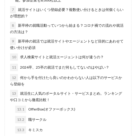
能。参加企業も6,000社以上
転職できる
転職サイト
穴場
私服
7
就活サイトはいくつ登録必要？複数使い分けるときは何個くらい
愛知県名古屋市
既卒
朝日学情ナビ
服装
が理想的？
有名企業
最終面接
書けない
書かない
8
新卒枠の就職活動っていつから始まる？コロナ禍での流れや就活
の方法は？
早期選考時期
早期選考
新卒採用
東北地方
9
新卒枠の就活では就活サイトやエージェントなど目的にあわせて
新卒応援ハローワーク
新卒
支援先
探し方
使い分けが必須
持ち駒ゼロ
手遅れ
手取り15万
成長
10
求人検索サイトと就活エージェントは何が違うの？
成果主義
未経験
東海地方
福岡県
11
2024卒、25卒の就活でまだ何もしてないのはやばい？
泣くほど嫌い
相談
甘い
理系ナビ
理系
12
何から手を付けたら良いのかわからない人は以下のサービスか
狙い目
無理
無料ダウンロード
無料
ら登録を
活躍
決まらない
13
就活生に人気のポータルサイト・サービスまとめ。ランキング
株式会社ジールコミュニケーションズ
求人探し方
や口コミから徹底比較！
求人
比較
正社員
業界診断
業界別
13.1
OfferBox(オファーボックス)
株式会社ローカルイノベーション
株式会社リアライブ
13.2
職サークル
株式会社パフ
体育会
企業一覧
11月
13.3
キミスカ
アプリ
インターンシップ
インターン