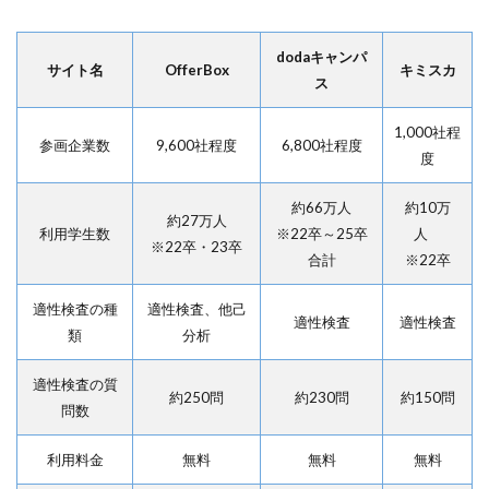
dodaキャンパ
サイト名
OfferBox
キミスカ
ス
1,000社程
参画企業数
9,600社程度
6,800社程度
度
約66万人
約10万
約27万人
利用学生数
※22卒～25卒
人
※22卒・23卒
合計
※22卒
適性検査の種
適性検査、他己
適性検査
適性検査
類
分析
適性検査の質
約250問
約230問
約150問
問数
利用料金
無料
無料
無料