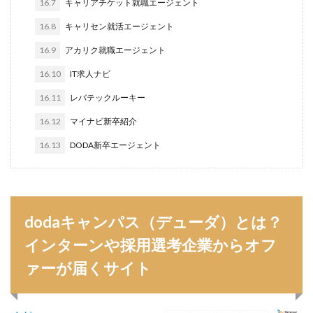
16.7
キャリアチケット就職エージェント
みなし手当
やり方
ミドルベンチャー
16.8
キャリセン就活エージェント
ミーツカンパニー
まったり
マエノメリ
16.9
アカリク就職エージェント
マイナビ新卒紹介
マイナビジョブ20'sスカウト
16.10
IT求人ナビ
マイナビジョブ20's
マイナビ
マーケティング
16.11
レバテックルーキー
やりたくない
やり方がわからない
16.12
マイナビ新卒紹介
ホワイト企業ランキング
不人気業界
人生終了
16.13
DODA新卒エージェント
二次面接
二次募集
事務職
九州地方
中小企業
中堅企業
不利
一覧
ユニスタイル
一般事務
一生
一次面接
ワンキャリア
わからない
レバテックルーキー
dodaキャンパス（デューダ）とは？
リクナビ就職エージェント
リクナビ
ランキング
インターンや採用選考企業からオフ
マーケッター
ホワイト企業
シェア
ァーが届くサイト
スタートアップ
ディグアップキャリア
ツノル
タイプ
スポナビキャリア
スポチョク