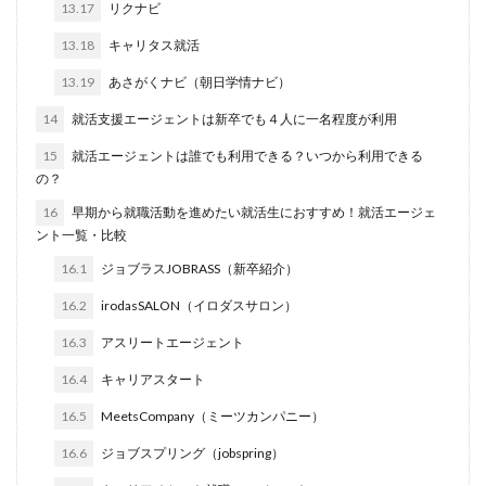
13.17
リクナビ
サポーターズ
20代前半
Career Select
13.18
キャリタス就活
CAMPUS CAREER
8月
7月
6月
13.19
あさがくナビ（朝日学情ナビ）
45時間以上
30代
25歳
20代
14
就活支援エージェントは新卒でも４人に一名程度が利用
dodaキャンパス
20万
2025卒
2024卒
15
就活エージェントは誰でも利用できる？いつから利用できる
2024
2023
1月
1年目
1ヵ月未満
の？
12月
DiG UP CAREER
DYM就職
Sier
16
早期から就職活動を進めたい就活生におすすめ！就活エージェ
JOBTV
SE
Re就活
Premiumスカウト
ント一覧・比較
pacebox
ONECAREER
OfferBox
NNT
16.1
ジョブラスJOBRASS（新卒紹介）
Meets Company
Maenomery
JobSpring
ES
16.2
irodasSALON（イロダスサロン）
JOBRASS新卒
JAIC
IT求人ナビ
IT企業
16.3
アスリートエージェント
ITばかり
ITエンジニア
irodasSALON
16.4
キャリアスタート
Goodfind
FutureFinder
グッドファインド
16.5
MeetsCompany（ミーツカンパニー）
サロン
仕事きつい
メガベンチャー
やめとけ
やめても生きていける
やめたい
やばい会社
16.6
ジョブスプリング（jobspring）
やばい
もう無理
めんどくさい
メンタル