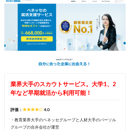
スポチャレ
スポーツフィールド
スポーツ
スカウトサイト
デューダ
スーツ
しんどい
シンクトワイス
ジョブラス
ジョブトラ
ジョブティービー
ジョブスプリング
システムエンジニア
ジェイック
テストセンター
どこから
ボロボロ
ブラック入ってはいけない
ボーナス込み
ポート株式会社
ベンチャー企業
ベクトル
ペースボックス
プログラミング
プログラマー
フリナビ
フリーター
フューチャーファインダー
どこでもいい
業界大手のスカウトサービス。大学1、2
ビズリーチ・キャンパス
バレない
ハタラクティブ
年など早期就活から利用可能！
ネオキャリア
ニート
どんな性格の人
どんな仕事が向いている
とりあえず
どっち
評価：
4.0
高卒
・教育業界大手のベネッセグループと人材大手のパーソル
グループの合弁会社が運営
検索