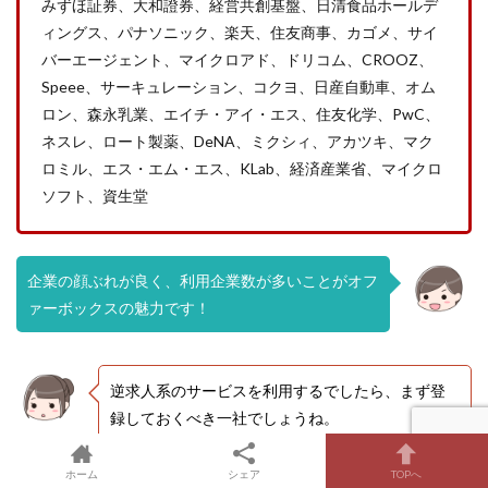
みずほ証券、大和證券、経営共創基盤、日清食品ホールデ
ィングス、パナソニック、楽天、住友商事、カゴメ、サイ
バーエージェント、マイクロアド、ドリコム、CROOZ、
Speee、サーキュレーション、コクヨ、日産自動車、オム
ロン、森永乳業、エイチ・アイ・エス、住友化学、PwC、
ネスレ、ロート製薬、DeNA、ミクシィ、アカツキ、マク
ロミル、エス・エム・エス、KLab、経済産業省、マイクロ
ソフト、資生堂
企業の顔ぶれが良く、利用企業数が多いことがオフ
ァーボックスの魅力です！
クレック君
逆求人系のサービスを利用するでしたら、まず登
録しておくべき一社でしょうね。
キャリアちゃ
ん
ホーム
シェア
TOPへ