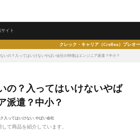
ェント
転職サイト
職サイト
クレック・キャリア（CreRea）プレオープンしました。
かないの？入ってはいけないやばい会社の特徴はエンジニア派遣？中小？
県仙台市
就活エージェントneo
就活エージェント
就活
少な
ないの？入ってはいけないやば
専門商社
対処方法
実力主義
就活会議
安定
安全
ア派遣？中小？
女性
大阪府
大手子会社
大手人気企業
大手
就活サ
歴書
性格一覧
志望動機
心理テスト
後悔
強みが見つか
ク入ってはいけない
,
やばい会社
均
就職浪人
就職
就職支援先
就職情報サイト
就職出来
用して商品を紹介しています。
就職できない
就職サイト
就職カレッジ
就職shop
大学院
企業
内定の割合
内定が欲しい
内定がもらえない
内定がない