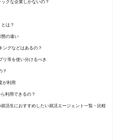
DYM就職
Sier
JOBTV
SE
Re就活
Premiumスカウ
ラックな企業しかないの？
OfferBox
NNT
Meets Company
Maenomery
JobSpring
JAIC
IT求人ナビ
IT企業
ITばかり
ITエンジニア
irod
）とは？
tureFinder
グッドファインド
サロン
仕事きつい
メガベン
形態の違い
ける
やめたい
やばい会社
やばい
もう無理
めんどくさ
やり方
ミドルベンチャー
ミーツカンパニー
まったり
マエノ
キングなどはあるの？
マイナビジョブ20'sスカウト
マイナビジョブ20's
マイナビ
プリ等を使い分けるべき
やり方がわからない
ホワイト企業ランキング
不人気業界
人生終
の？
務職
九州地方
中小企業
中堅企業
不利
一覧
ユニ
度が利用
生
一次面接
ワンキャリア
わからない
レバテックルーキー
から利用できるの？
ジェント
リクナビ
ランキング
マーケッター
ホワイト企業
ディグアップキャリア
ツノル
タイプ
スポナビキャリア
の就活生におすすめしたい就活エージェント一覧・比較
スポーツフィールド
スポーツ
スカウトサイト
デューダ
スー
ジョブラス
ジョブトラ
ジョブティービー
ジョブスプリング
ア
ジェイック
テストセンター
どこから
ボロボロ