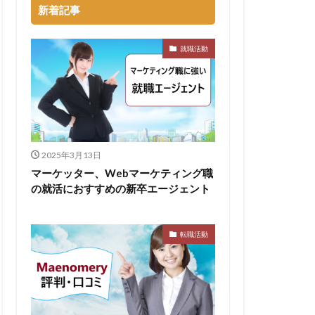
新着記事
るのが早い
就職活動
集
向いていない
割合
初任給
会社辞めたい
落ちる確率
2025年3月13日
経歴書
マーケッター、Webマーケティング職
の就活におすすめの新卒エージェント
良企業
転職
イト企業
遅い時期
遅い
転職活動
穴場
私服
い
書かない
支援先
東海地方