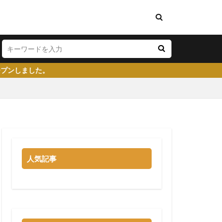
い
将来性がある
学生就業支援センター
人気記事
イト
就活塾
らない
強み
る
就職先
大企業