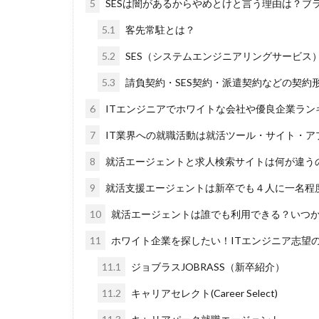
DiG UP CAREER
5
SESは闇があるからやめとけと言う理由は？ブ
ONECAREER
5.1
客先常駐とは？
JOBRASS新卒
5.2
SES（システムエンジニアリングサービス
Goodfind
Fu
5.3
請負契約・SES契約・派遣契約などの契約
やめても生きてい
みなし手当
6
ITエンジニアでホワイトな会社や優良企業ラン
マイナビ新卒紹介
7
IT業界への就職活動は就活ツール・サイト・ア
やりたくない
8
就活エージェントと求人検索サイトは何が違う
二次募集
事
9
就活支援エージェントは新卒でも４人に一名程
一般事務
一
10
就活エージェントは誰でも利用できる？いつ
リクナビ就職エー
スタートアップ
11
ホワイト企業を探したい！ITエンジニア志望
スポチャレ
11.1
ジョブラスJOBRASS（新卒紹介）
シンクトワイス
11.2
キャリアセレクト(Career Select)
システムエンジニ