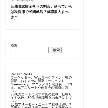
2022年9月13日
トル
公務員試験全落ちの割合。落ちてから
は秋採用で民間就活？就職浪人すべ
タラクティブ
き？
どっち
高卒
検索
検索
Recent Posts
マーケッター、Webマーケティング職の
就活におすすめの新卒エージェント
Maenomery（マエノメリ）の評判・口コ
ミ。元アスリートや体育会の転職に強
い？
20代のニートにおすすめの就職・転職サ
イト比較。30代で無職男女の末路はやば
い？
25歳フリーター・ニートで就職は遅い？
手遅れ？20代後半で始められる仕事は？