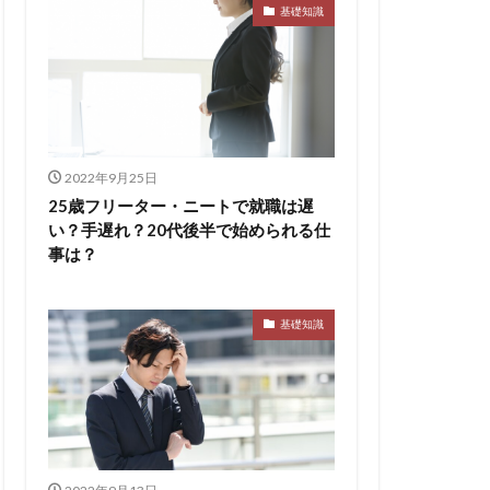
ト
pacebox
基礎知識
ES
asSALON
チャー
やめとけ
い
メンタル
メリ
2022年9月25日
マーケティング
25歳フリーター・ニートで就職は遅
い？手遅れ？20代後半で始められる仕
了
二次面接
事は？
スタイル
基礎知識
シェア
スポチョク
ツ
しんどい