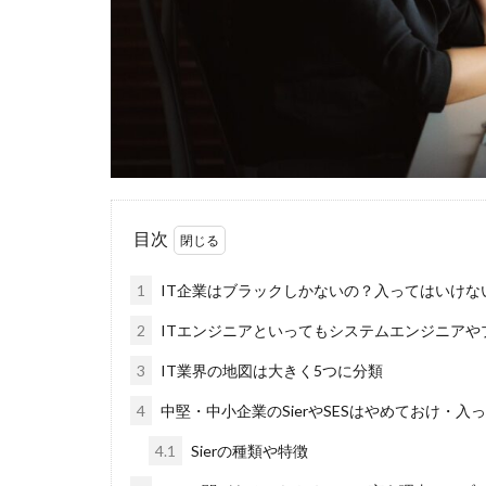
福岡県
泣く
無料
活躍
正社員
業界
体育会
企業
イベント
い
インタツアー
webマーケティン
目次
ウズキャリ
1
IT企業はブラックしかないの？入ってはいけな
キャリセン就活エ
キャリアセレクト
2
ITエンジニアといってもシステムエンジニアや
オファーボックス
3
IT業界の地図は大きく5つに分類
エントリー
4
中堅・中小企業のSierやSESはやめておけ・
CAMPUS CAREER
4.1
Sierの種類や特徴
20万
2025卒