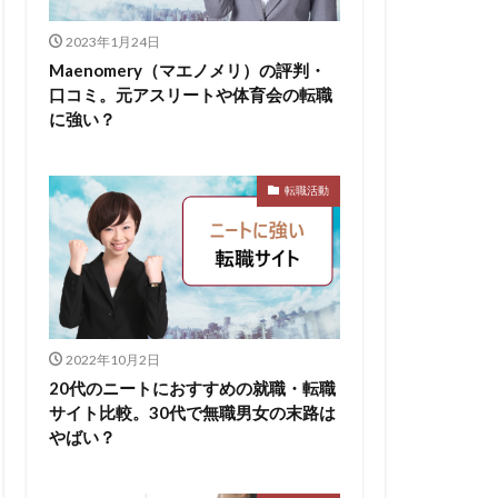
無料ダウンロード
2023年1月24日
求人
比較
Maenomery（マエノメリ）の評判・
口コミ。元アスリートや体育会の転職
株式会社パフ
に強い？
スサロン
ェント
転職活動
B
イド
ケット
からない大学
2022年10月2日
リーシート
20代のニートにおすすめの就職・転職
areer Select
サイト比較。30代で無職男女の末路は
dodaキャンパス
やばい？
12月