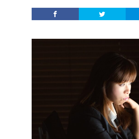
内定がすぐ出る企
倍率が低い
何がしたいかわか
外資就活ドットコ
名門企業
合
初めて
出遅
若者
誰でも
落ちてから
職サークル
種類
長所
関西地方
長
進路決まらない
愛知県名古屋市
早期選考時期
探し方
持ち