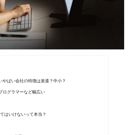
ほど嫌い
相談
甘い
理系ナビ
理系
狙い目
無理
決まらない
株式会社ジールコミュニケーションズ
求人探し方
診断
業界別
株式会社ローカルイノベーション
株式会社リアライブ
一覧
11月
アプリ
インターンシップ
インターン
イロダ
つから
いくら
いくつ
いい就職ドットコム
アスリートエージ
あさがくナビ
あきらめ
アカリク就職エージェント
アカリクWE
グ
WEBテスト
UZUZ
URL
unistyle
インターンシップガ
TSUNORU
キャリch
キャンパスキャリア
キャリチャン
いやばい会社の特徴は派遣？中小？
ージェント
キャリアパーク
キャリアチケットスカウト
キャリアチ
キャリアスタート
キミスカ
エンジニア
カレンダー
か
プログラマーなど幅広い
オファーサービス
おすすめ
エントリーシート（ES）
エント
エンジニア就活
type就活
SPI
サポーターズ
20代前半
C
入ってはいけないって本当？
8月
7月
6月
45時間以上
30代
25歳
20代
2024卒
2024
2023
1月
1年目
1ヵ月未満