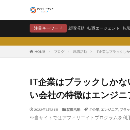
就職活動
転職エージ
注目キーワード
就職活動
転職エージェント
転
カテゴリー
HOME
ブログ
就職活動
IT企業はブラックし
タグ
〇〇力
宮城
IT企業はブラックしか
将来が不安
い会社の特徴はエンジニ
学歴フィルター
大卒新卒
履
2022年1月21日
就職活動
IT企業
,
エンジニア
,
ブラッ
平均年収
平
※当サイトではアフィリエイトプログラムを利
就職偏差値
怪しい
優良