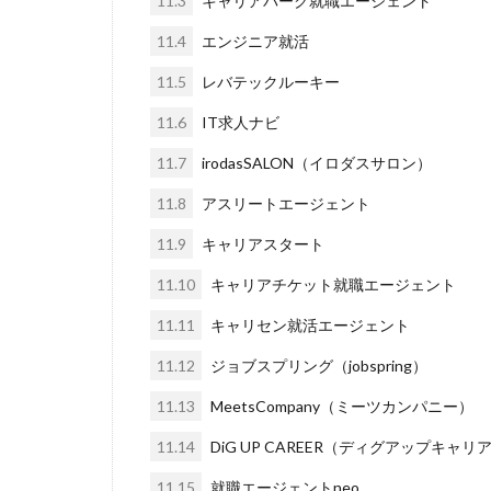
11.3
キャリアパーク就職エージェント
ブラック入っては
ペースボックス
11.4
エンジニア就活
フューチャーファ
11.5
レバテックルーキー
ネオキャリア
11.6
IT求人ナビ
11.7
irodasSALON（イロダスサロン）
11.8
アスリートエージェント
11.9
キャリアスタート
11.10
キャリアチケット就職エージェント
11.11
キャリセン就活エージェント
11.12
ジョブスプリング（jobspring）
11.13
MeetsCompany（ミーツカンパニー）
11.14
DiG UP CAREER（ディグアップキャリ
11.15
就職エージェントneo