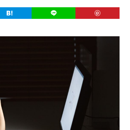
業
公務員試験
全落ち
優良企業ランキング
優良
内定出
信頼できる
例文集
使いわけ
何社受ける？10社少ない
何個
らない
体験談
体育会系
内定をもらいやすい
内定欲しい
ム
口コミ
夏採用
場所
固定残業代
営業以外
問題
格率
受かった
内定直結型
厳しい
危ない
勝ち組
れ
出来ない
内定者 先輩合格者
性格診断アプリ
情報系学部
受かる業界
評判口コミ
評判
見分け方
裁量権
行かない
自己分析ツール
身バレ
自己分析
自己PR動画
職種
職務
締切
第二新卒とは
第二新卒エージェントneo
第二新卒
超優
面談
面接
難易度
難しく考えすぎ
難しい
隠れホワ
所がわからない
適職診断ツール
転職エージェント
適性検査
逆質問
逆求人
退会出来ない
転職できる
転職サイト
既卒
朝日学情ナビ
服装
有名企業
最終面接
書けな
早期選考
新卒採用
東北地方
新卒応援ハローワーク
新卒
駒ゼロ
手遅れ
手取り15万
成長
成果主義
未経験