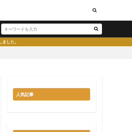
い
将来性がある
学生就業支援センター
人気記事
イト
就活塾
らない
強み
る
就職先
大企業