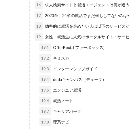
ブラック入っては
16
求人検索サイトと就活エージェントは何が違
ペースボックス
17
2023卒、24卒の就活でまだ何もしてないのは
フューチャーファ
18
効率的に就活を進めたい人は以下のサービス
ネオキャリア
19
女性・就活生に人気のポータルサイト・サー
19.1
OfferBox(オファーボックス)
19.2
キミスカ
19.3
インターンシップガイド
19.4
dodaキャンパス（デューダ）
19.5
エンジニア就活
19.6
就活ノート
19.7
キャリアパーク
19.8
理系ナビ