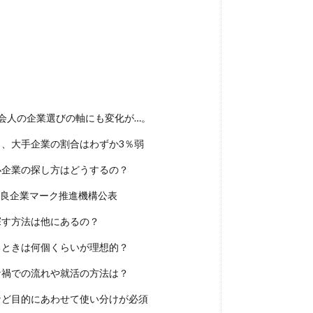
DYM就職
Sier
JOBTV
SE
Re就活
Premiumスカウ
OfferBox
NNT
Meets Company
Maenomery
JobSpring
JAIC
IT求人ナビ
IT企業
ITばかり
ITエンジニア
irod
tureFinder
グッドファインド
サロン
仕事きつい
メガベン
ける
やめたい
やばい会社
やばい
もう無理
めんどくさ
やり方
ミドルベンチャー
ミーツカンパニー
まったり
マエノ
会人の企業選びの軸にも変化が…。
マイナビジョブ20'sスカウト
マイナビジョブ20's
マイナビ
、大手企業の割合はわずか3％弱
やり方がわからない
ホワイト企業ランキング
不人気業界
人生終
務職
九州地方
中小企業
中堅企業
不利
一覧
ユニ
小企業の探し方はどうするの？
生
一次面接
ワンキャリア
わからない
レバテックルーキー
優良企業マーク推進機構公表
ジェント
リクナビ
ランキング
マーケッター
ホワイト企業
探す方法は他にあるの？
ディグアップキャリア
ツノル
タイプ
スポナビキャリア
るときは何個くらいが理想的？
スポーツフィールド
スポーツ
スカウトサイト
デューダ
スー
ナ禍での流れや就活の方法は？
ジョブラス
ジョブトラ
ジョブティービー
ジョブスプリング
ア
ジェイック
テストセンター
どこから
ボロボロ
など目的にあわせて使い分けが必須