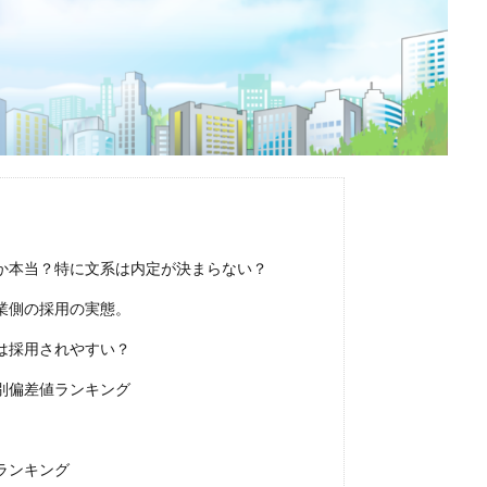
ほど嫌い
相談
甘い
理系ナビ
理系
狙い目
無理
決まらない
株式会社ジールコミュニケーションズ
求人探し方
診断
業界別
株式会社ローカルイノベーション
株式会社リアライブ
一覧
11月
アプリ
インターンシップ
インターン
イロダ
つから
いくら
いくつ
いい就職ドットコム
アスリートエージ
あさがくナビ
あきらめ
アカリク就職エージェント
アカリクWE
グ
WEBテスト
UZUZ
URL
unistyle
インターンシップガ
TSUNORU
キャリch
キャンパスキャリア
キャリチャン
か本当？特に文系は内定が決まらない？
ージェント
キャリアパーク
キャリアチケットスカウト
キャリアチ
業側の採用の実態。
キャリアスタート
キミスカ
エンジニア
カレンダー
か
は採用されやすい？
オファーサービス
おすすめ
エントリーシート（ES）
エント
別偏差値ランキング
エンジニア就活
type就活
SPI
サポーターズ
20代前半
C
8月
7月
6月
45時間以上
30代
25歳
20代
2024卒
2024
2023
1月
1年目
1ヵ月未満
ランキング