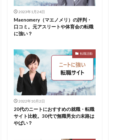
無料ダウンロード
2023年1月24日
求人
比較
Maenomery（マエノメリ）の評判・
口コミ。元アスリートや体育会の転職
株式会社パフ
に強い？
スサロン
ェント
転職活動
B
イド
ケット
からない大学
2022年10月2日
リーシート
20代のニートにおすすめの就職・転職
areer Select
サイト比較。30代で無職男女の末路は
dodaキャンパス
やばい？
12月