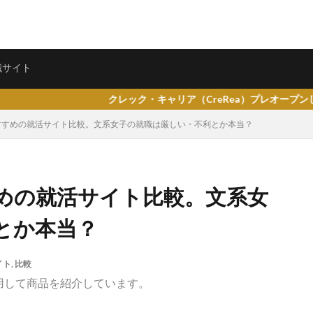
ェント
転職サイト
職サイト
クレック・キャリア（CreRea）プレオープンしました。
すすめの就活サイト比較。文系女子の就職は厳しい・不利とか本当？
県仙台市
就活エージェントneo
就活エージェント
就活
少な
めの就活サイト比較。文系女
専門商社
対処方法
実力主義
就活会議
安定
安全
とか本当？
女性
大阪府
大手子会社
大手人気企業
大手
就活サ
歴書
性格一覧
志望動機
心理テスト
後悔
強みが見つか
イト
,
比較
均
就職浪人
就職
就職支援先
就職情報サイト
就職出来
用して商品を紹介しています。
就職できない
就職サイト
就職カレッジ
就職shop
大学院
企業
内定の割合
内定が欲しい
内定がもらえない
内定がない