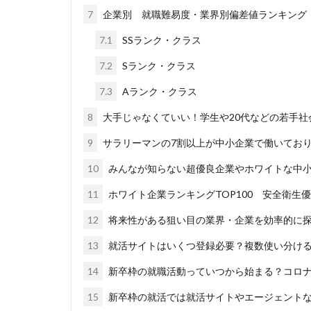
DiG UP CAREER
7
企業別 就職難易度・業界別偏差値ランキング
ONECAREER
7.1
SSランク・クラス
JOBRASS新卒
Goodfind
Fu
7.2
Sランク・クラス
やめても生きてい
7.3
Aランク・クラス
みなし手当
8
大手じゃなくていい！学生や20代などの若手社
マイナビ新卒紹介
9
サラリーマンの7割以上が中小企業で働いており
やりたくない
二次募集
事
10
みんなが知らない超優良企業やホワイトな中
一般事務
一
11
ホワイト企業ランキングTOP100 安全衛生
リクナビ就職エー
12
将来性がある狙い目の業界・企業を効率的に
スタートアップ
13
就活サイトはいくつ登録必要？複数使い分け
スポチャレ
14
新卒枠の就職活動っていつから始まる？コロ
シンクトワイス
システムエンジニ
15
新卒枠の就活では就活サイトやエージェント