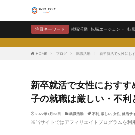
就職活動
転職エージ
注目キーワード
就職活動
転職エージェント
転
カテゴリー
HOME
ブログ
就職活動
新卒就活で女性にお
タグ
〇〇力
宮城
新卒就活で女性におすす
将来が不安
子の就職は厳しい・不利
学歴フィルター
大卒新卒
履
2022年1月23日
就職活動
不利
,
厳しい
,
女性
,
就活サ
平均年収
平
※当サイトではアフィリエイトプログラムを利
就職偏差値
怪しい
優良