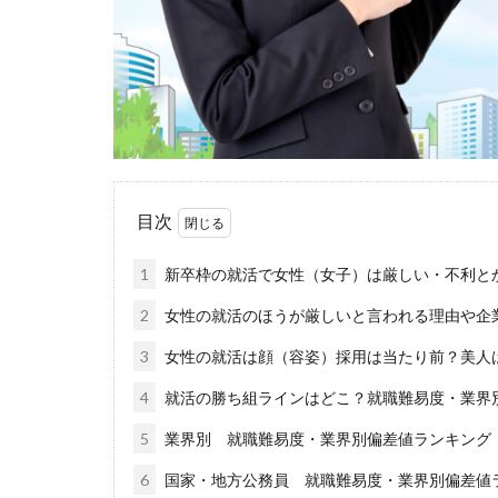
福岡県
泣く
無料
活躍
正社員
業界
体育会
企業
イベント
い
インタツアー
目次
webマーケティン
ウズキャリ
1
新卒枠の就活で女性（女子）は厳しい・不利と
キャリセン就活エ
2
女性の就活のほうが厳しいと言われる理由や企
キャリアセレクト
3
女性の就活は顔（容姿）採用は当たり前？美人
オファーボックス
4
就活の勝ち組ラインはどこ？就職難易度・業界
エントリー
CAMPUS CAREER
5
業界別 就職難易度・業界別偏差値ランキング
20万
2025卒
6
国家・地方公務員 就職難易度・業界別偏差値