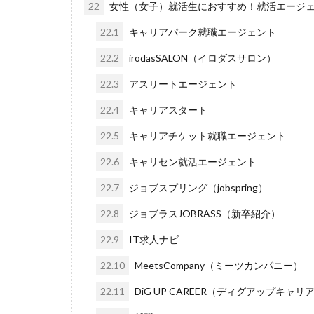
22
女性（女子）就活生におすすめ！就活エージ
22.1
キャリアパーク就職エージェント
22.2
irodasSALON（イロダスサロン）
22.3
アスリートエージェント
22.4
キャリアスタート
22.5
キャリアチケット就職エージェント
22.6
キャリセン就活エージェント
22.7
ジョブスプリング（jobspring）
22.8
ジョブラスJOBRASS（新卒紹介）
22.9
IT求人ナビ
22.10
MeetsCompany（ミーツカンパニー）
22.11
DiG UP CAREER（ディグアップキャリ