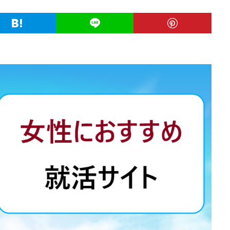
業
公務員試験
全落ち
優良企業ランキング
優良
内定出
信頼できる
例文集
使いわけ
何社受ける？10社少ない
何個
らない
体験談
体育会系
内定をもらいやすい
内定欲しい
ム
口コミ
夏採用
場所
固定残業代
営業以外
問題
格率
受かった
内定直結型
厳しい
危ない
勝ち組
れ
出来ない
内定者 先輩合格者
性格診断アプリ
情報系学部
受かる業界
評判口コミ
評判
見分け方
裁量権
行かない
自己分析ツール
身バレ
自己分析
自己PR動画
職種
職務
締切
第二新卒とは
第二新卒エージェントneo
第二新卒
超優
面談
面接
難易度
難しく考えすぎ
難しい
隠れホワ
所がわからない
適職診断ツール
転職エージェント
適性検査
逆質問
逆求人
退会出来ない
転職できる
転職サイト
既卒
朝日学情ナビ
服装
有名企業
最終面接
書けな
早期選考
新卒採用
東北地方
新卒応援ハローワーク
新卒
駒ゼロ
手遅れ
手取り15万
成長
成果主義
未経験