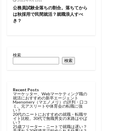
2022年9月13日
トル
公務員試験全落ちの割合。落ちてから
は秋採用で民間就活？就職浪人すべ
タラクティブ
き？
どっち
高卒
検索
検索
Recent Posts
マーケッター、Webマーケティング職の
就活におすすめの新卒エージェント
Maenomery（マエノメリ）の評判・口コ
ミ。元アスリートや体育会の転職に強
い？
20代のニートにおすすめの就職・転職サ
イト比較。30代で無職男女の末路はやば
い？
25歳フリーター・ニートで就職は遅い？
手遅れ？20代後半で始められる仕事は？