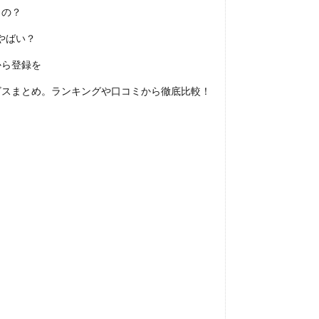
いけない
ボーナス込み
ポート株式会社
ベンチャー企業
ベク
うの？
プログラミング
プログラマー
フリナビ
フリーター
やばい？
インダー
どこでもいい
ビズリーチ・キャンパス
バレない
ハ
から登録を
ニート
どんな性格の人
どんな仕事が向いている
とりあえず
ビスまとめ。ランキングや口コミから徹底比較！
検索