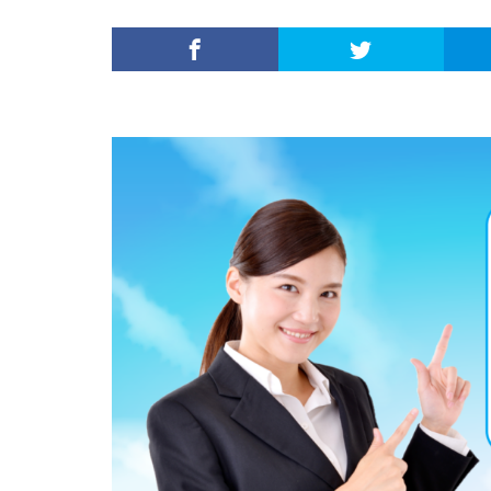
内定がすぐ出る企
倍率が低い
何がしたいかわか
外資就活ドットコ
名門企業
合
初めて
出遅
若者
誰でも
落ちてから
職サークル
種類
長所
関西地方
長
進路決まらない
愛知県名古屋市
早期選考時期
探し方
持ち