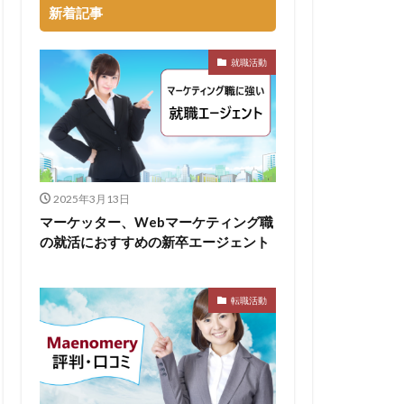
新着記事
るのが早い
就職活動
集
向いていない
割合
初任給
会社辞めたい
落ちる確率
2025年3月13日
経歴書
マーケッター、Webマーケティング職
の就活におすすめの新卒エージェント
良企業
転職
イト企業
遅い時期
遅い
転職活動
穴場
私服
い
書かない
支援先
東海地方