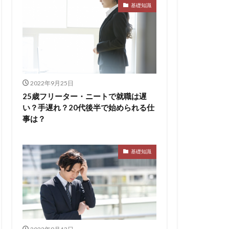
ト
pacebox
基礎知識
ES
asSALON
チャー
やめとけ
い
メンタル
メリ
2022年9月25日
マーケティング
25歳フリーター・ニートで就職は遅
い？手遅れ？20代後半で始められる仕
了
二次面接
事は？
スタイル
基礎知識
シェア
スポチョク
ツ
しんどい