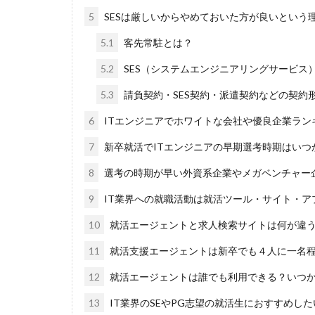
DiG UP CAREER
5
SESは厳しいからやめておいた方が良いという
ONECAREER
5.1
客先常駐とは？
JOBRASS新卒
Goodfind
Fu
5.2
SES（システムエンジニアリングサービス
やめても生きてい
5.3
請負契約・SES契約・派遣契約などの契約
みなし手当
6
ITエンジニアでホワイトな会社や優良企業ラン
マイナビ新卒紹介
7
新卒就活でITエンジニアの早期選考時期はいつ
やりたくない
二次募集
事
8
選考の時期が早い外資系企業やメガベンチャー
一般事務
一
9
IT業界への就職活動は就活ツール・サイト・ア
リクナビ就職エー
10
就活エージェントと求人検索サイトは何が違
スタートアップ
11
就活支援エージェントは新卒でも４人に一名
スポチャレ
シンクトワイス
12
就活エージェントは誰でも利用できる？いつ
システムエンジニ
13
IT業界のSEやPG志望の就活生におすすめし