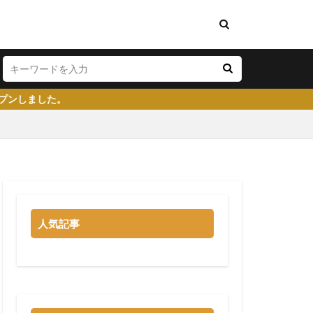
い
将来性がある
学生就業支援センター
人気記事
イト
就活塾
らない
強み
る
就職先
大企業