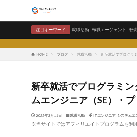
就職活動
転職エージ
注目キーワード
就職活動
転職エージェント
転
カテゴリー
HOME
ブログ
就職活動
新卒就活でプログラミ
タグ
〇〇力
宮城
新卒就活でプログラミン
将来が不安
ムエンジニア（SE）・
学歴フィルター
大卒新卒
履
2022年3月11日
就職活動
ITエンジニア
,
システムエ
平均年収
平
※当サイトではアフィリエイトプログラムを利
就職偏差値
怪しい
優良