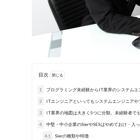
福岡県
泣く
無料
活躍
正社員
業界
体育会
企業
イベント
い
インタツアー
webマーケティン
目次
ウズキャリ
キャリセン就活エ
1
プログラミング未経験からIT業界のシステムエ
キャリアセレクト
2
ITエンジニアといってもシステムエンジニアや
オファーボックス
3
IT業界の地図は大きく5つに分類。未経験者で
エントリー
CAMPUS CAREER
4
中堅・中小企業のSierやSESはやめておけ・
20万
2025卒
4.1
Sierの種類や特徴