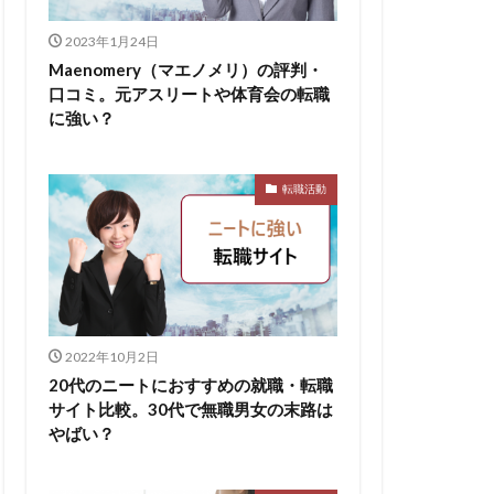
無料ダウンロード
2023年1月24日
求人
比較
Maenomery（マエノメリ）の評判・
口コミ。元アスリートや体育会の転職
株式会社パフ
に強い？
スサロン
ェント
転職活動
B
イド
ケット
からない大学
2022年10月2日
リーシート
20代のニートにおすすめの就職・転職
areer Select
サイト比較。30代で無職男女の末路は
dodaキャンパス
やばい？
12月