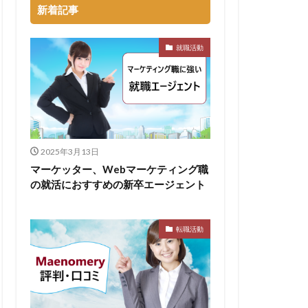
新着記事
るのが早い
就職活動
集
向いていない
割合
初任給
会社辞めたい
落ちる確率
2025年3月13日
経歴書
マーケッター、Webマーケティング職
の就活におすすめの新卒エージェント
良企業
転職
イト企業
遅い時期
遅い
転職活動
穴場
私服
い
書かない
支援先
東海地方