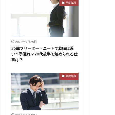
ト
pacebox
基礎知識
ES
asSALON
チャー
やめとけ
い
メンタル
メリ
2022年9月25日
マーケティング
25歳フリーター・ニートで就職は遅
い？手遅れ？20代後半で始められる仕
了
二次面接
事は？
スタイル
基礎知識
シェア
スポチョク
ツ
しんどい