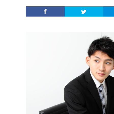
内定がすぐ出る企
倍率が低い
何がしたいかわか
外資就活ドットコ
名門企業
合
初めて
出遅
若者
誰でも
落ちてから
職サークル
種類
長所
関西地方
長
進路決まらない
愛知県名古屋市
早期選考時期
探し方
持ち