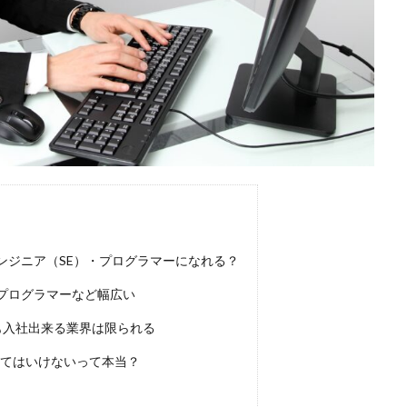
ほど嫌い
相談
甘い
理系ナビ
理系
狙い目
無理
決まらない
株式会社ジールコミュニケーションズ
求人探し方
診断
業界別
株式会社ローカルイノベーション
株式会社リアライブ
一覧
11月
アプリ
インターンシップ
インターン
イロダ
つから
いくら
いくつ
いい就職ドットコム
アスリートエージ
あさがくナビ
あきらめ
アカリク就職エージェント
アカリクWE
グ
WEBテスト
UZUZ
URL
unistyle
インターンシップガ
TSUNORU
キャリch
キャンパスキャリア
キャリチャン
ージェント
キャリアパーク
キャリアチケットスカウト
キャリアチ
ンジニア（SE）・プログラマーになれる？
キャリアスタート
キミスカ
エンジニア
カレンダー
か
プログラマーなど幅広い
オファーサービス
おすすめ
エントリーシート（ES）
エント
も入社出来る業界は限られる
エンジニア就活
type就活
SPI
サポーターズ
20代前半
C
8月
7月
6月
45時間以上
30代
25歳
20代
入ってはいけないって本当？
2024卒
2024
2023
1月
1年目
1ヵ月未満