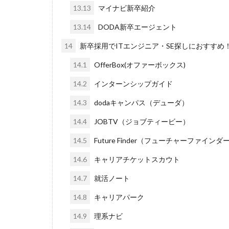
13.13
マイナビ新卒紹介
13.14
DODA新卒エージェント
14
新卒採用でITエンジニア・SE探しにおすす
14.1
OfferBox(オファーボックス)
14.2
インターンシップガイド
14.3
dodaキャンパス（デューダ）
14.4
JOBTV（ジョブティービー）
14.5
Future Finder（フューチャーファインダ
14.6
キャリアチケットスカウト
14.7
就活ノート
14.8
キャリアパーク
14.9
理系ナビ