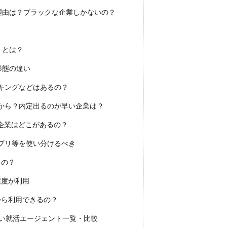
DYM就職
Sier
JOBTV
SE
Re就活
Premiumスカウ
理由は？ブラックな企業しかないの？
OfferBox
NNT
Meets Company
Maenomery
JobSpring
JAIC
IT求人ナビ
IT企業
ITばかり
ITエンジニア
irod
tureFinder
グッドファインド
サロン
仕事きつい
メガベン
）とは？
ける
やめたい
やばい会社
やばい
もう無理
めんどくさ
形態の違い
やり方
ミドルベンチャー
ミーツカンパニー
まったり
マエノ
キングなどはあるの？
マイナビジョブ20'sスカウト
マイナビジョブ20's
マイナビ
から？内定出るのが早い企業は？
やり方がわからない
ホワイト企業ランキング
不人気業界
人生終
務職
九州地方
中小企業
中堅企業
不利
一覧
ユニ
企業はどこがあるの？
生
一次面接
ワンキャリア
わからない
レバテックルーキー
プリ等を使い分けるべき
ジェント
リクナビ
ランキング
マーケッター
ホワイト企業
うの？
ディグアップキャリア
ツノル
タイプ
スポナビキャリア
程度が利用
スポーツフィールド
スポーツ
スカウトサイト
デューダ
スー
ジョブラス
ジョブトラ
ジョブティービー
ジョブスプリング
から利用できるの？
ア
ジェイック
テストセンター
どこから
ボロボロ
たい就活エージェント一覧・比較