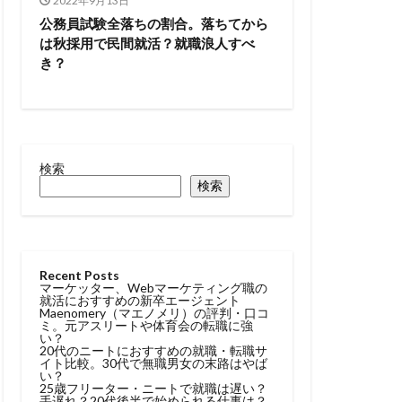
2022年9月13日
トル
公務員試験全落ちの割合。落ちてから
は秋採用で民間就活？就職浪人すべ
タラクティブ
き？
どっち
高卒
検索
検索
Recent Posts
マーケッター、Webマーケティング職の
就活におすすめの新卒エージェント
Maenomery（マエノメリ）の評判・口コ
ミ。元アスリートや体育会の転職に強
い？
20代のニートにおすすめの就職・転職サ
イト比較。30代で無職男女の末路はやば
い？
25歳フリーター・ニートで就職は遅い？
手遅れ？20代後半で始められる仕事は？