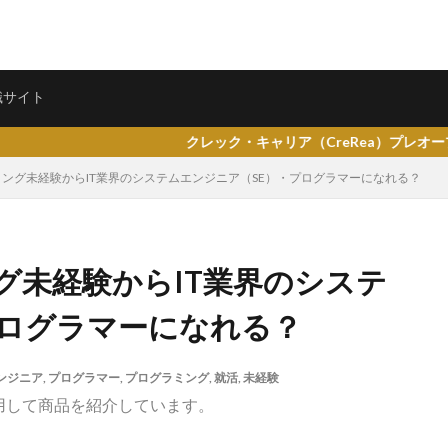
ェント
転職サイト
職サイト
クレック・キャリア（CreRea）プレオープンしました。
ング未経験からIT業界のシステムエンジニア（SE）・プログラマーになれる？
県仙台市
就活エージェントneo
就活エージェント
就活
少な
グ未経験からIT業界のシステ
専門商社
対処方法
実力主義
就活会議
安定
安全
プログラマーになれる？
女性
大阪府
大手子会社
大手人気企業
大手
就活サ
歴書
性格一覧
志望動機
心理テスト
後悔
強みが見つか
ンジニア
,
プログラマー
,
プログラミング
,
就活
,
未経験
均
就職浪人
就職
就職支援先
就職情報サイト
就職出来
用して商品を紹介しています。
就職できない
就職サイト
就職カレッジ
就職shop
大学院
企業
内定の割合
内定が欲しい
内定がもらえない
内定がない